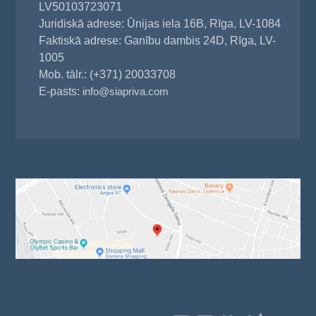
LV50103723071
Juridiskā adrese: Ūnijas iela 16B, Rīga, LV-1084
Faktiskā adrese: Ganību dambis 24D, Rīga, LV-
1005
Mob. tālr.: (+371) 20033708
E-pasts:
info@siapriva.com