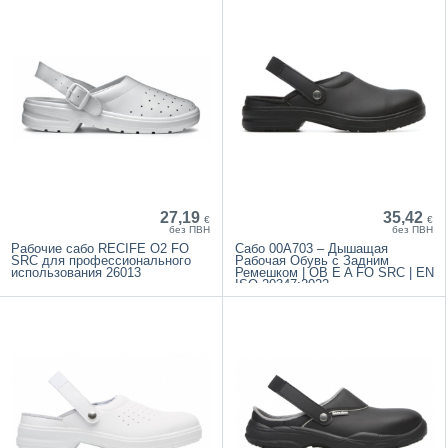
27,19
35,42
€
€
без ПВН
без ПВН
Рабочие сабо RECIFE O2 FO
Сабо 00A703 – Дышащая
SRC для профессионального
Рабочая Обувь с Задним
использования 26013
Ремешком | OB E A FO SRC | EN
ISO 20347:2022