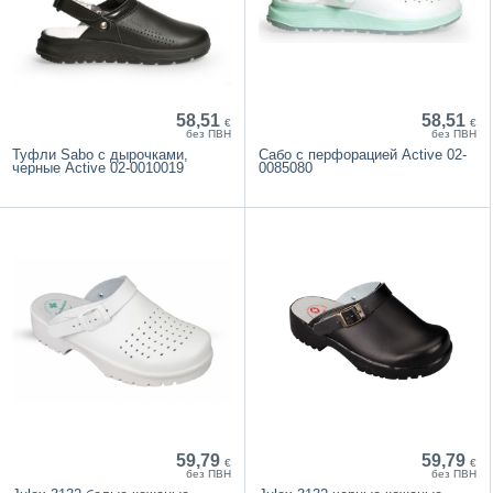
58,51
58,51
€
€
без ПВН
без ПВН
Туфли Sabo с дырочками,
Сабо с перфорацией Active 02-
черные Active 02-0010019
0085080
59,79
59,79
€
€
без ПВН
без ПВН