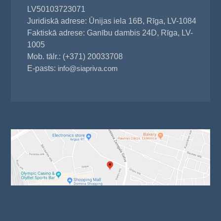
LV50103723071
Juridiskā adrese: Ūnijas iela 16B, Rīga, LV-1084
Faktiskā adrese: Ganību dambis 24D, Rīga, LV-
1005
Mob. tālr.: (+371) 20033708
E-pasts:
info@siapriva.com