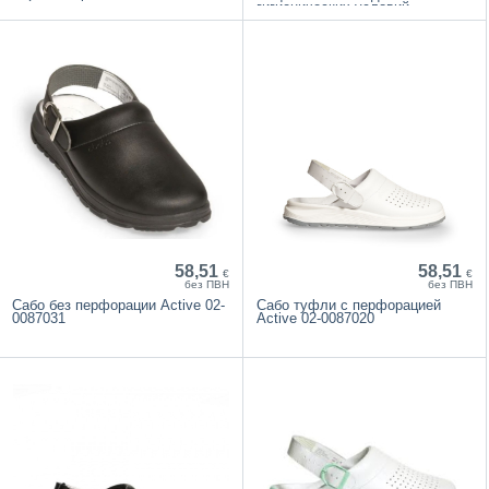
гигиенических условий
58,51
58,51
€
€
без ПВН
без ПВН
Сабо без перфорации Active 02-
Сабо туфли с перфорацией
0087031
Active 02-0087020