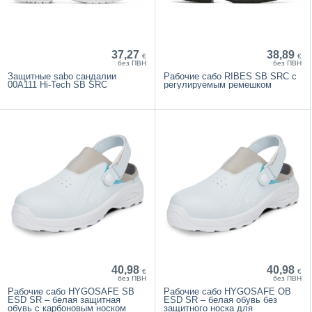
37,27
38,89
€
€
без ПВН
без ПВН
Защитные sabo сандалии
Рабочие сабо RIBES SB SRC с
00A111 Hi-Tech SB SRC
регулируемым ремешком
40,98
40,98
€
€
без ПВН
без ПВН
Рабочие сабо HYGOSAFE SB
Рабочие сабо HYGOSAFE OB
ESD SR – белая защитная
ESD SR – белая обувь без
обувь с карбоновым носком
защитного носка для