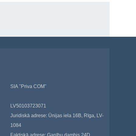
SIA "Priva COM"
LV50103723071
Juridiskā adrese: Ūnijas iela 16B, Rīga, LV-
1084
Faktiskā adrese: Ganību dambis 24D,