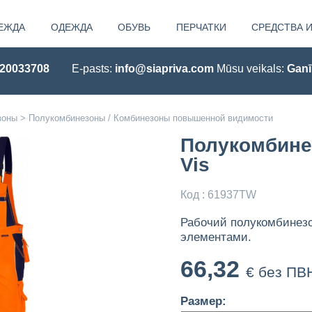
ЕЖДА
OДЕЖДА
ОБУВЬ
ПЕРЧАТКИ
СРЕДСТВА 
 20033708
E-pasts:
info@siapriva.com
Mūsu veikals:
Ganī
зоны
>
Полукомбинезоны / Комбинезоны повышенной видимости
Полукомбинез
Vis
Код : 61937TW
Рабочий полукомбинезо
элементами.
66,32
€ без ПВ
Размер: