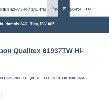
LAT
ENG
ИНДИВИДУАЛЬНОЙ ЗАЩИТЫ
РАСПРОДАЖА
bu dambis 24D, Rīga, LV-1005
он Qualitex 61937TW Hi-
н сигнального цвета со светоотражающими
Н