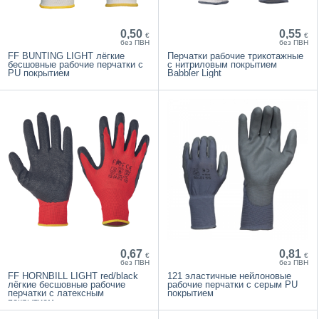
0,50
0,55
€
€
без ПВН
без ПВН
FF BUNTING LIGHT лёгкие
Перчатки рабочие трикотажные
бесшовные рабочие перчатки с
с нитриловым покрытием
PU покрытием
Babbler Light
0,67
0,81
€
€
без ПВН
без ПВН
FF HORNBILL LIGHT red/black
121 эластичные нейлоновые
лёгкие бесшовные рабочие
рабочие перчатки с серым PU
перчатки с латексным
покрытием
покрытием