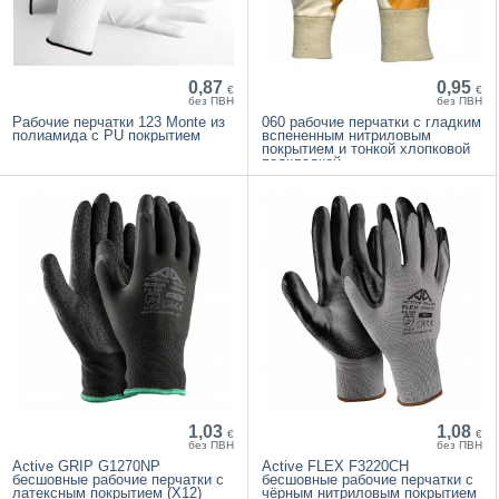
0,87
0,95
€
€
без ПВН
без ПВН
Рабочие перчатки 123 Monte из
060 рабочие перчатки с гладким
полиамида с PU покрытием
вспененным нитриловым
покрытием и тонкой хлопковой
подкладкой
1,03
1,08
€
€
без ПВН
без ПВН
Active GRIP G1270NP
Active FLEX F3220CH
бесшовные рабочие перчатки с
бесшовные рабочие перчатки с
латексным покрытием (X12)
чёрным нитриловым покрытием