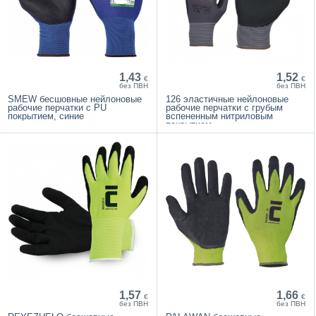
1,43
1,52
€
€
без ПВН
без ПВН
SMEW бесшовные нейлоновые
126 эластичные нейлоновые
рабочие перчатки с PU
рабочие перчатки с грубым
покрытием, синие
вспененным нитриловым
покрытием
1,57
1,66
€
€
без ПВН
без ПВН