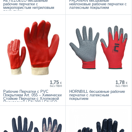
REYEZUELO бесшовные
PALAWAN бесшовные
рабочие перчатки с
нейлоновые рабочие перчатки с
микропористым нитриловым
латексным покрытием
покрытием
1,75
1,78
€
€
без ПВН
без ПВН
Рабочие Перчатки с PVC
HORNBILL бесшовные рабочие
Покрытием Art. 055 – Химически
перчатки с латексным
Стойкие Перчатки с Хлопковой
покрытием
Подкладкой | EN 388 | EN ISO
21420:2020