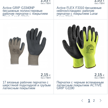
2,03
2,03
€
€
без ПВН
без ПВН
Active GRIP G3340NP
Active FLEX F3310 бесшовные
бесшовные полиэстеровые
нейлон/спандекс рабочие
рабочие перчатки с покрытием
перчатки с покрытием Lunar
Black Sandy Nitrile
Foam Nitrile
2,15
2,15
€
€
без ПВН
без ПВН
17 вязаные рабочие перчатки с
Перчатки с черным вспененным
шерстяной подкладкой и грубым
латексным покрытием ACTIVE
латексным покрытием
GRIP G1190
1
2