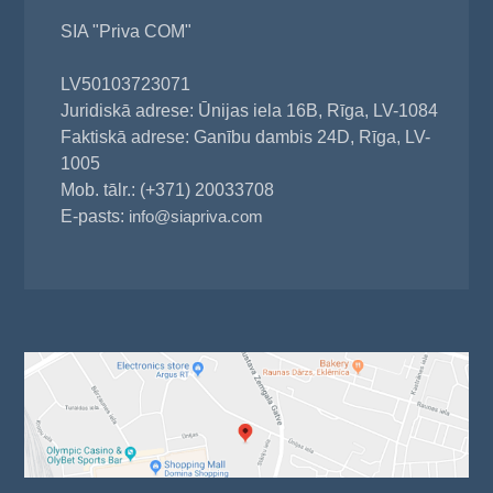
SIA "Priva COM"
LV50103723071
Juridiskā adrese: Ūnijas iela 16B, Rīga, LV-1084
Faktiskā adrese: Ganību dambis 24D, Rīga, LV-
1005
Mob. tālr.: (+371) 20033708
E-pasts:
info@siapriva.com