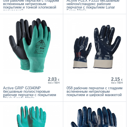
059 рабочие перчатки с гладким
Active FLEX F3310 бесшовные
вспененным нитриловым
нейлон/спандекс рабочие
покрытием и тонкой хлопковой
перчатки с покрытием Lunar
подкладкой
Foam Nitrile
2,03
2,15
€
€
без ПВН
без ПВН
Active GRIP G3340NP
058 рабочие перчатки с гладким
бесшовные полиэстеровые
вспененным нитриловым
рабочие перчатки с покрытием
покрытием и широкой манжетой
Black Sandy Nitrile