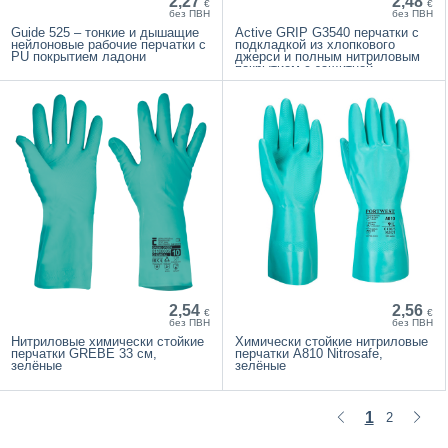
2,27
2,48
€
€
без ПВН
без ПВН
Guide 525 – тонкие и дышащие
Active GRIP G3540 перчатки с
нейлоновые рабочие перчатки с
подкладкой из хлопкового
PU покрытием ладони
джерси и полным нитриловым
покрытием с защитной
манжетой
2,54
2,56
€
€
без ПВН
без ПВН
Нитриловые химически стойкие
Химически стойкие нитриловые
перчатки GREBE 33 см,
перчатки A810 Nitrosafe,
зелёные
зелёные
1
2