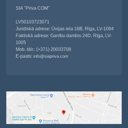
SIA "Priva COM"
LV50103723071
Juridiskā adrese: Ūnijas iela 16B, Rīga, LV-1084
Faktiskā adrese: Ganību dambis 24D, Rīga, LV-
1005
Mob. tālr.: (+371) 20033708
E-pasts:
info@siapriva.com