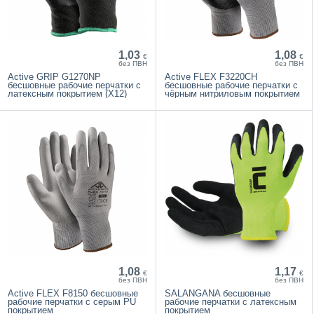
1,03
1,08
€
€
без ПВН
без ПВН
Active GRIP G1270NP
Active FLEX F3220CH
бесшовные рабочие перчатки с
бесшовные рабочие перчатки с
латексным покрытием (X12)
чёрным нитриловым покрытием
1,08
1,17
€
€
без ПВН
без ПВН
Active FLEX F8150 бесшовные
SALANGANA бесшовные
рабочие перчатки с серым PU
рабочие перчатки с латексным
покрытием
покрытием