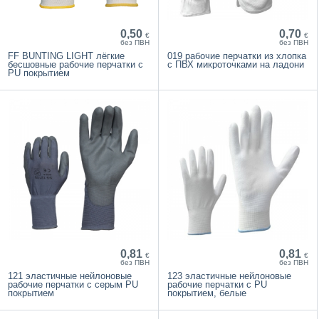
0,50
0,70
€
€
без ПВН
без ПВН
FF BUNTING LIGHT лёгкие
019 рабочие перчатки из хлопка
бесшовные рабочие перчатки с
с ПВХ микроточками на ладони
PU покрытием
0,81
0,81
€
€
без ПВН
без ПВН
121 эластичные нейлоновые
123 эластичные нейлоновые
рабочие перчатки с серым PU
рабочие перчатки с PU
покрытием
покрытием, белые