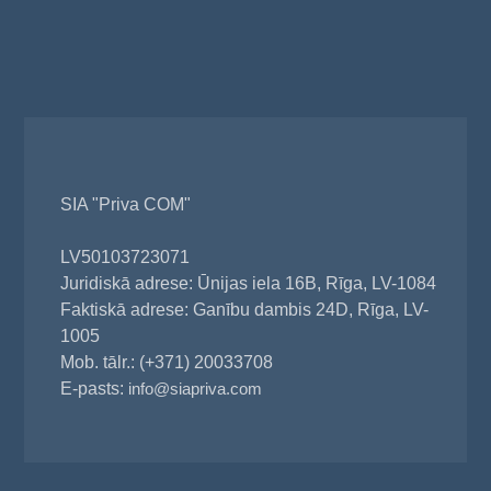
SIA "Priva COM"
LV50103723071
Juridiskā adrese: Ūnijas iela 16B, Rīga, LV-1084
Faktiskā adrese: Ganību dambis 24D, Rīga, LV-
1005
Mob. tālr.: (+371) 20033708
E-pasts:
info@siapriva.com