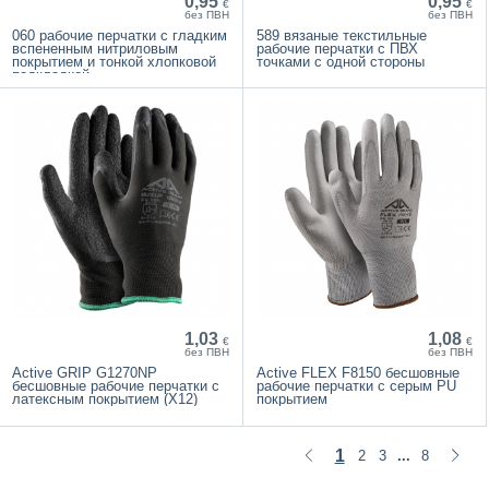
0,95
0,95
€
€
без ПВН
без ПВН
060 рабочие перчатки с гладким
589 вязаные текстильные
вспененным нитриловым
рабочие перчатки с ПВХ
покрытием и тонкой хлопковой
точками с одной стороны
подкладкой
1,03
1,08
€
€
без ПВН
без ПВН
Active GRIP G1270NP
Active FLEX F8150 бесшовные
бесшовные рабочие перчатки с
рабочие перчатки с серым PU
латексным покрытием (X12)
покрытием
1
2
3
8
...