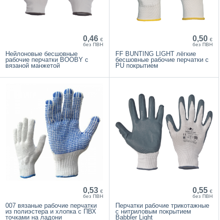
0,46
0,50
€
€
без ПВН
без ПВН
Нейлоновые бесшовные
FF BUNTING LIGHT лёгкие
рабочие перчатки BOOBY с
бесшовные рабочие перчатки с
вязаной манжетой
PU покрытием
0,53
0,55
€
€
без ПВН
без ПВН
007 вязаные рабочие перчатки
Перчатки рабочие трикотажные
из полиэстера и хлопка с ПВХ
с нитриловым покрытием
точками на ладони
Babbler Light