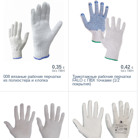
0,35
0,42
€
€
без ПВН
без ПВН
008 вязаные рабочие перчатки
Трикотажные рабочие перчатки
из полиэстера и хлопка
FALO с ПВХ точками (1/2
покрытия)