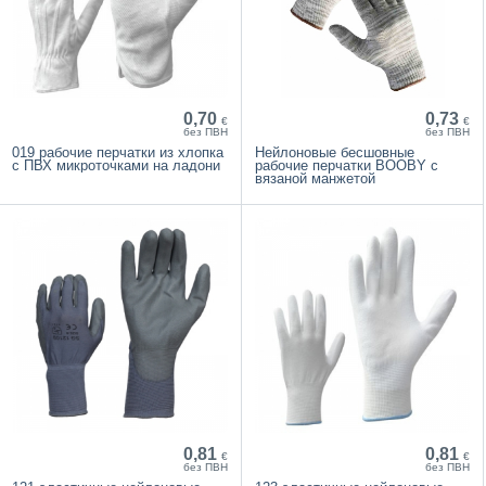
0,70
0,73
€
€
без ПВН
без ПВН
019 рабочие перчатки из хлопка
Нейлоновые бесшовные
с ПВХ микроточками на ладони
рабочие перчатки BOOBY с
вязаной манжетой
0,81
0,81
€
€
без ПВН
без ПВН