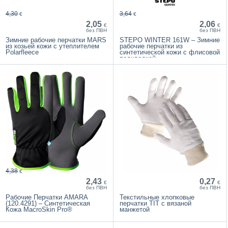
4,30
3,64
€
€
2,05
2,06
€
€
без ПВН
без ПВН
Зимние рабочие перчатки MARS
STEPO WINTER 161W – Зимние
из козьей кожи с утеплителем
рабочие перчатки из
Polarfleece
синтетической кожи с флисовой
подкладкой
4,38
€
2,43
0,27
€
€
без ПВН
без ПВН
Рабочие Перчатки AMARA
Текстильные хлопковые
(120.4291) – Синтетическая
перчатки TIT с вязаной
Кожа MacroSkin Pro®
манжетой