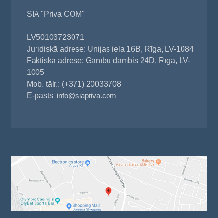
SIA "Priva COM"
LV50103723071
Juridiskā adrese: Ūnijas iela 16B, Rīga, LV-1084
Faktiskā adrese: Ganību dambis 24D, Rīga, LV-
1005
Mob. tālr.: (+371) 20033708
E-pasts:
info@siapriva.com