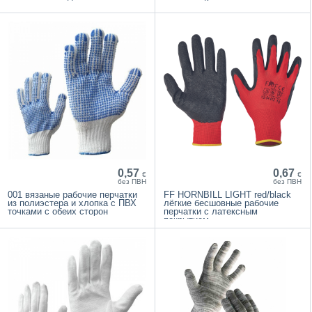
0,57
0,67
€
€
без ПВН
без ПВН
001 вязаные рабочие перчатки
FF HORNBILL LIGHT red/black
из полиэстера и хлопка с ПВХ
лёгкие бесшовные рабочие
точками с обеих сторон
перчатки с латексным
покрытием