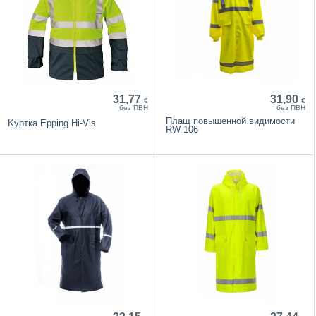
31,77
31,90
€
€
без ПВН
без ПВН
Плащ повышенной видимости
Kуртка Epping Hi-Vis
RW-106