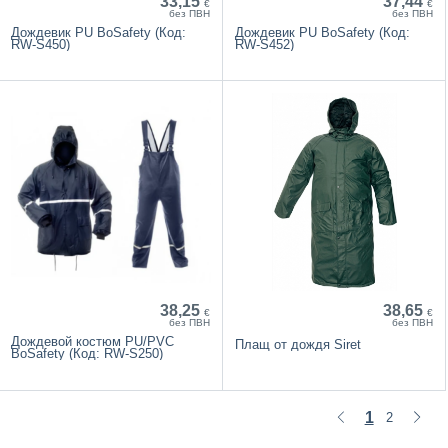
33,15
37,44
€
€
без ПВН
без ПВН
Дождевик PU BoSafety (Код:
Дождевик PU BoSafety (Код:
RW-S450)
RW-S452)
38,25
38,65
€
€
без ПВН
без ПВН
Дождевой костюм PU/PVC
Плащ от дождя Siret
BoSafety (Код: RW-S250)
1
2