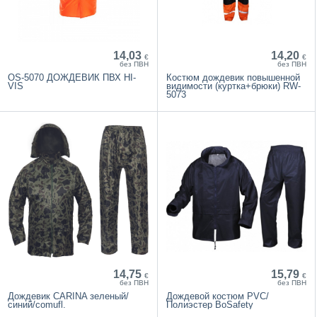
14,03
14,20
€
€
без ПВН
без ПВН
OS-5070 ДОЖДЕВИК ПВХ HI-
Костюм дождевик повышенной
VIS
видимости (куртка+брюки) RW-
5073
14,75
15,79
€
€
без ПВН
без ПВН
Дождевик CARINA зеленый/
Дождевой костюм PVC/
синий/comufl.
Полиэстер BoSafety