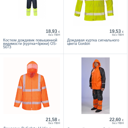
18,93
19,53
€
€
без ПВН
без ПВН
Костюм дождевик повышенной
Дождевая куртка сигнального
видимости (куртка+брюки) OS-
цвета Gordon
5073
21,58
22,60
€
€
без ПВН
без ПВН