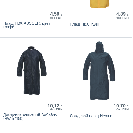
4,59
4,89
€
€
без ПВН
без ПВН
Плащ ПВХ AUSSER, цвет
Плащ ПВХ Irwell
графит
10,12
10,70
€
€
без ПВН
без ПВН
Дождевик защитный BoSafety
Дождевой плащ Neptun
(RW-57150)