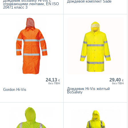
Дождевик BoSafety Hi-Vis с
Дождевой комплект Sade
отражающими лентами, EN ISO
20471 класс 3
24,13
29,40
€
€
без ПВН
без ПВН
Дождевик Hi-Vis жёлтый
Gordon Hi-Vis
BoSafety