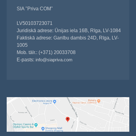
SIA "Priva COM"
LV50103723071
Juridiskā adrese: Ūnijas iela 16B, Rīga, LV-1084
Faktiskā adrese: Ganību dambis 24D, Rīga, LV-
1005
Mob. tālr.: (+371) 20033708
E-pasts:
info@siapriva.com