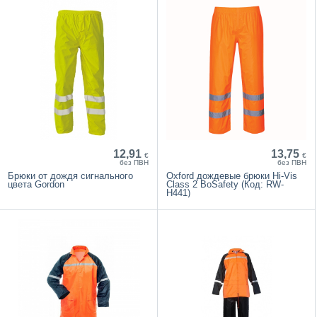
12,91
13,75
€
€
без ПВН
без ПВН
Брюки от дождя сигнального
Oxford дождевые брюки Hi-Vis
цвета Gordon
Class 2 BoSafety (Код: RW-
H441)