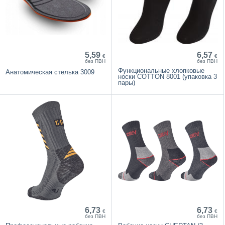
5,59
6,57
€
€
без ПВН
без ПВН
Функциональные хлопковые
Анатомическая стелька 3009
носки COTTON 8001 (упаковка 3
пары)
6,73
6,73
€
€
без ПВН
без ПВН