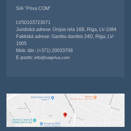
SIA "Priva COM"
LV50103723071
Juridiskā adrese: Ūnijas iela 16B, Rīga, LV-1084
Faktiskā adrese: Ganību dambis 24D, Rīga, LV-
1005
Mob. tālr.: (+371) 20033708
E-pasts:
info@siapriva.com