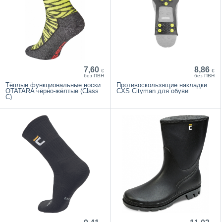
7,60
8,86
€
€
без ПВН
без ПВН
Тёплые функциональные носки
Противоскользящие накладки
OTATARA чёрно-жёлтые (Class
CXS Cityman для обуви
C)