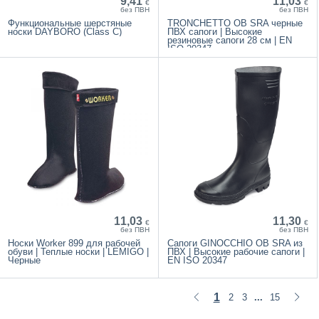
9,41
11,03
€
€
без ПВН
без ПВН
Функциональные шерстяные
TRONCHETTO OB SRA черные
носки DAYBORO (Class C)
ПВХ сапоги | Высокие
резиновые сапоги 28 см | EN
ISO 20347
11,03
11,30
€
€
без ПВН
без ПВН
Носки Worker 899 для рабочей
Сапоги GINOCCHIO OB SRA из
обуви | Теплые носки | LEMIGO |
ПВХ | Высокие рабочие сапоги |
Черные
EN ISO 20347
1
2
3
15
...