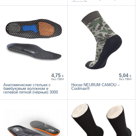
элемент
4,75
5,04
€
€
без ПВН
без ПВН
Анатомические стельки с
Hоски NEURUM CAMOU –
бамбуковым волокном и
Coolmax®
гелевой пяткой (чёрные) 3000