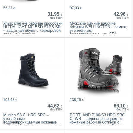
56,27
97,03
€
€
31,95
42,96
€
€
без ПВН
без ПВН
Ультралёгкие рабочие кроссовки
Мужские зимние рабочие
ULTRALIGHT MF ESD S1PS SR
ботинки WELLINGTON – замша,
– защитная обувь с кевларовой
утеплённые,
стелькой, чёрные
водоотталкивающие, SRA
подошва
108,68
138,10
€
€
44,62
66,10
€
€
без ПВН
без ПВН
Munich S3 CI HRO SRC –
PORTLAND 7190-S3 HRO SRC
утеплённые
CI WR – водонепроницаемые
водонепроницаемые кожаные
кожаные рабочие ботинки с
рабочие ботинки с композитным
композитным носком и Kevlar
носком
промежуточной подошвой