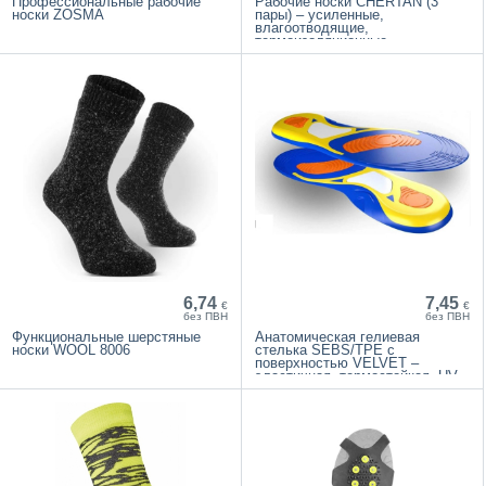
Профессиональные рабочие
Рабочие носки CHERTAN (3
носки ZOSMA
пары) – усиленные,
влагоотводящие,
термоизоляционные
6,74
7,45
€
€
без ПВН
без ПВН
Функциональные шерстяные
Анатомическая гелиевая
носки WOOL 8006
стелька SEBS/TPE с
поверхностью VELVET –
эластичная, термостойкая, UV
устойчивая