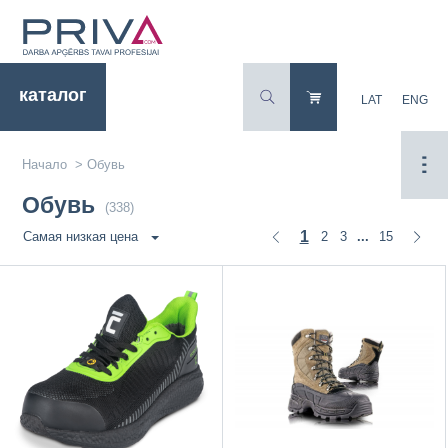
каталог
LAT
ENG
Начало
>
Обувь
Обувь
(338)
1
2
3
15
Самая низкая цена
...