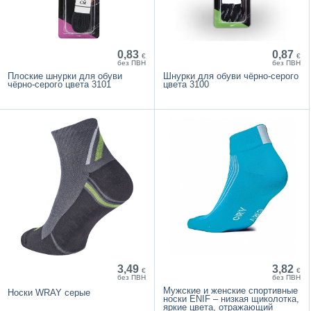
0,83
0,87
€
€
без ПВН
без ПВН
Плоские шнурки для обуви
Шнурки для обуви чёрно-серого
чёрно-серого цвета 3101
цвета 3100
3,49
3,82
€
€
без ПВН
без ПВН
Мужские и женские спортивные
Носки WRAY серые
носки ENIF – низкая щиколотка,
яркие цвета, отражающий