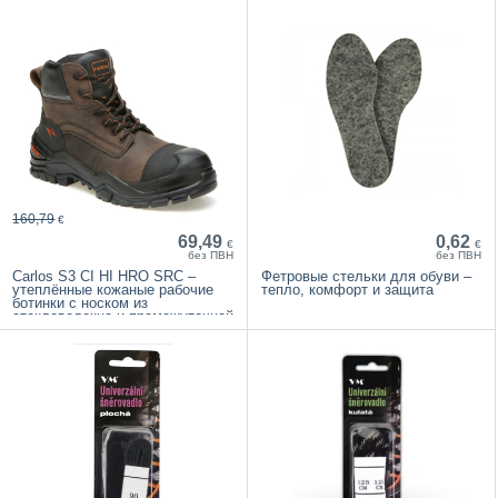
160,79
€
69,49
0,62
€
€
без ПВН
без ПВН
Carlos S3 CI HI HRO SRC –
Фетровые стельки для обуви –
утеплённые кожаные рабочие
тепло, комфорт и защита
ботинки с носком из
стекловолокна и промежуточной
подошвой Txzero