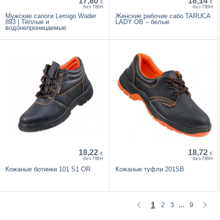
17,80
18,14
€
€
без ПВН
без ПВН
Мужские сапоги Lemigo Wader
Женские рабочие сабо TARUCA
893 | Тёплые и
LADY OB – белые
водонепроницаемые
18,22
18,72
€
€
без ПВН
без ПВН
Кожаные ботинки 101 S1 OR
Кожаные туфли 201SB
1
2
3
9
...