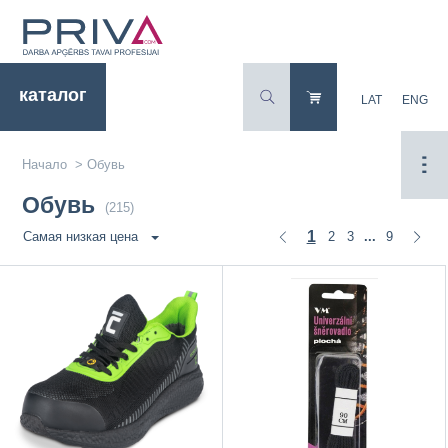
каталог
LAT
ENG
Начало
>
Обувь
Обувь
(215)
1
2
3
9
Самая низкая цена
...