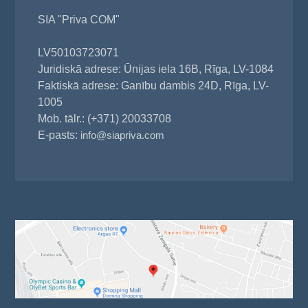
SIA "Priva COM"
LV50103723071
Juridiskā adrese: Ūnijas iela 16B, Rīga, LV-1084
Faktiskā adrese: Ganību dambis 24D, Rīga, LV-
1005
Mob. tālr.: (+371) 20033708
E-pasts:
info@siapriva.com