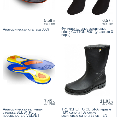
5,59
6,57
€
€
без ПВН
без ПВН
Функциональные хлопковые
Анатомическая стелька 3009
носки COTTON 8001 (упаковка 3
пары)
7,45
11,03
€
€
без ПВН
без ПВН
Анатомическая гелиевая
TRONCHETTO OB SRA черные
стелька SEBS/TPE с
ПВХ сапоги | Высокие
поверхностью VELVET –
резиновые сапоги 28 см | EN