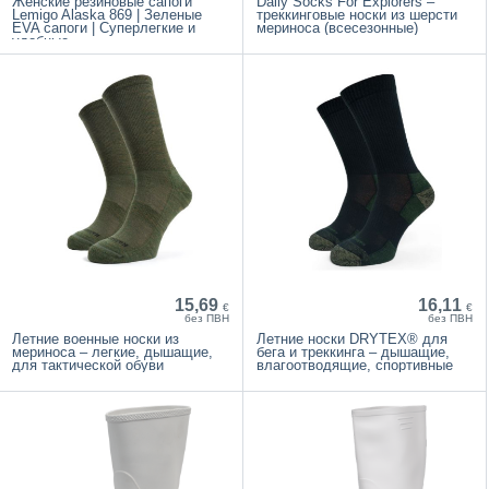
Женские резиновые сапоги
Daily Socks For Explorers –
Lemigo Alaska 869 | Зеленые
треккинговые носки из шерсти
EVA сапоги | Суперлегкие и
мериноса (всесезонные)
удобные
15,69
16,11
€
€
без ПВН
без ПВН
Летние военные носки из
Летние носки DRYTEX® для
мериноса – легкие, дышащие,
бега и треккинга – дышащие,
для тактической обуви
влагоотводящие, спортивные