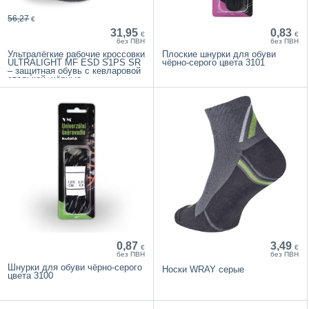
56,27
€
31,95
0,83
€
€
без ПВН
без ПВН
Ультралёгкие рабочие кроссовки
Плоские шнурки для обуви
ULTRALIGHT MF ESD S1PS SR
чёрно-серого цвета 3101
– защитная обувь с кевларовой
стелькой, чёрные
0,87
3,49
€
€
без ПВН
без ПВН
Шнурки для обуви чёрно-серого
Носки WRAY серые
цвета 3100