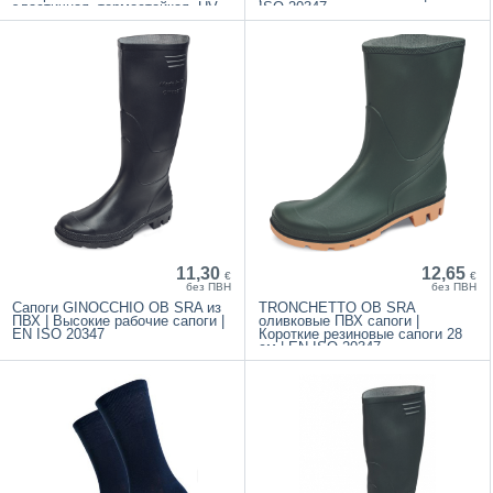
эластичная, термостойкая, UV
ISO 20347
устойчивая
11,30
12,65
€
€
без ПВН
без ПВН
Сапоги GINOCCHIO OB SRA из
TRONCHETTO OB SRA
ПВХ | Высокие рабочие сапоги |
оливковые ПВХ сапоги |
EN ISO 20347
Короткие резиновые сапоги 28
см | EN ISO 20347