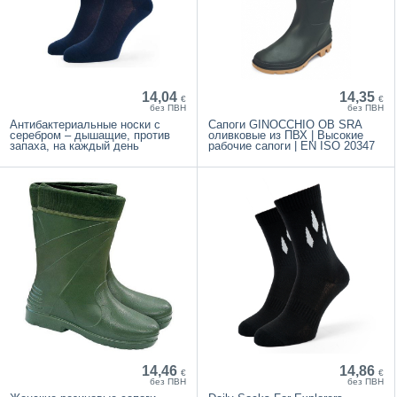
14,04
14,35
€
€
без ПВН
без ПВН
Антибактериальные носки с
Сапоги GINOCCHIO OB SRA
серебром – дышащие, против
оливковые из ПВХ | Высокие
запаха, на каждый день
рабочие сапоги | EN ISO 20347
14,46
14,86
€
€
без ПВН
без ПВН