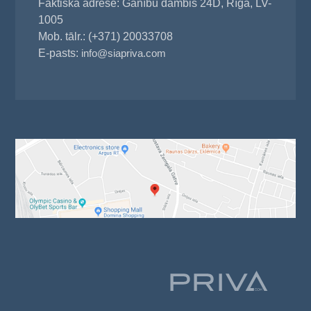
Faktiskā adrese: Ganību dambis 24D, Rīga, LV-
1005
Mob. tālr.: (+371) 20033708
E-pasts:
info@siapriva.com