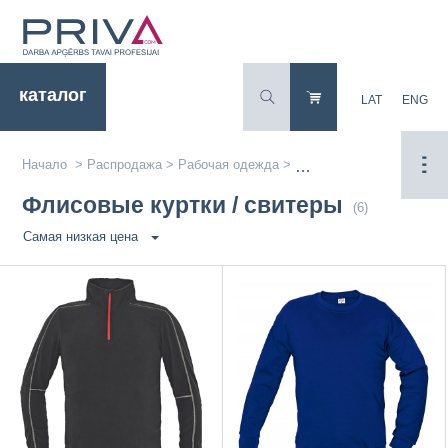
каталог
LAT
ENG
Начало
>
Распродажа
>
Рабочая одежда
>
Флисовые куртки / свит
Флисовые куртки / свитеры
(6)
Самая низкая цена