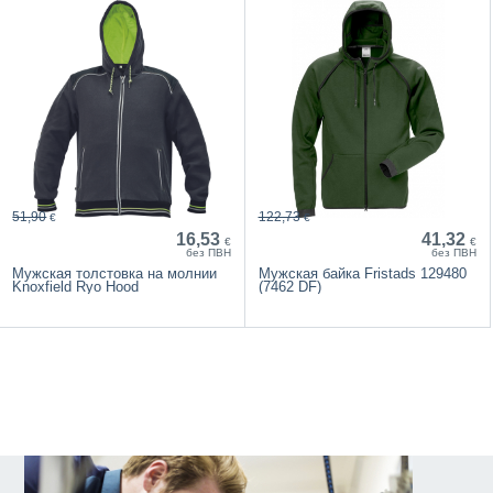
51,90
122,73
€
€
16,53
41,32
€
€
без ПВН
без ПВН
Мужская толстовка на молнии
Мужская байка Fristads 129480
Knoxfield Ryo Hood
(7462 DF)