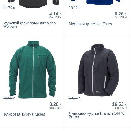
11,70
18,10
€
€
4,14
8,26
€
€
без ПВН
без ПВН
Мужской флисовый джемпер
Мужской джемпер Tours
Welburn
20,00
30,50
€
€
8,26
16,53
€
€
без ПВН
без ПВН
Флисовая куртка Planam 34470
Флисовая куртка Карел
Ретро