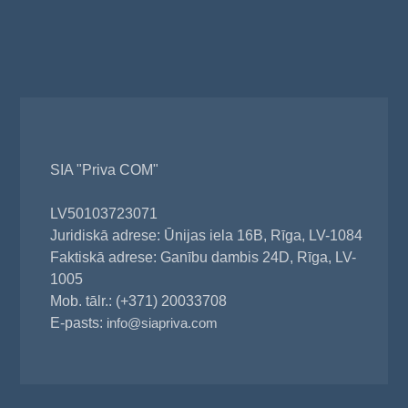
SIA "Priva COM"
LV50103723071
Juridiskā adrese: Ūnijas iela 16B, Rīga, LV-1084
Faktiskā adrese: Ganību dambis 24D, Rīga, LV-
1005
Mob. tālr.: (+371) 20033708
E-pasts:
info@siapriva.com