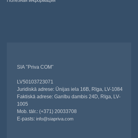
Полезная информация
SIA "Priva COM"
LV50103723071
Juridiskā adrese: Ūnijas iela 16B, Rīga, LV-1084
Faktiskā adrese: Ganību dambis 24D, Rīga, LV-
1005
Mob. tālr.: (+371) 20033708
E-pasts:
info@siapriva.com