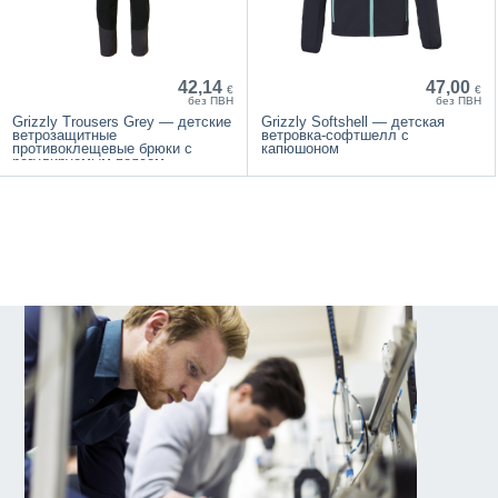
42,14
47,00
€
€
без ПВН
без ПВН
Grizzly Trousers Grey — детские
Grizzly Softshell — детская
ветрозащитные
ветровка-софтшелл с
противоклещевые брюки с
капюшоном
регулируемым поясом