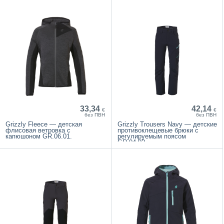
33,34
42,14
€
€
без ПВН
без ПВН
Grizzly Fleece — детская
Grizzly Trousers Navy — детские
флисовая ветровка с
противоклещевые брюки с
капюшоном GR.06.01.
регулируемым поясом
GR.04.02.