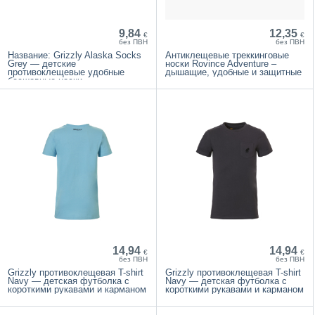
9,84
12,35
€
€
без ПВН
без ПВН
Название: Grizzly Alaska Socks
Антиклещевые треккинговые
Grey — детские
носки Rovince Adventure –
противоклещевые удобные
дышащие, удобные и защитные
бесшовные носки
14,94
14,94
€
€
без ПВН
без ПВН
Grizzly противоклещевая T-shirt
Grizzly противоклещевая T-shirt
Navy — детская футболка с
Navy — детская футболка с
короткими рукавами и карманом
короткими рукавами и карманом