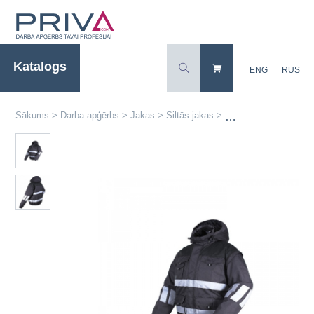
Katalogs
ENG
RUS
Sākums
>
Darba apģērbs
>
Jakas
>
Siltās jakas
>
Ziemas pilotjaka CA