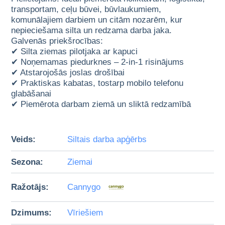
transportam, ceļu būvei, būvlaukumiem,
komunālajiem darbiem un citām nozarēm, kur
nepieciešama silta un redzama darba jaka.
Galvenās priekšrocības:
✔ Silta ziemas pilotjaka ar kapuci
✔ Noņemamas piedurknes – 2-in-1 risinājums
✔ Atstarojošās joslas drošībai
✔ Praktiskas kabatas, tostarp mobilo telefonu
glabāšanai
✔ Piemērota darbam ziemā un sliktā redzamībā
Veids:
Siltais darba apģērbs
Sezona:
Ziemai
Ražotājs:
Cannygo
Dzimums:
Vīriešiem