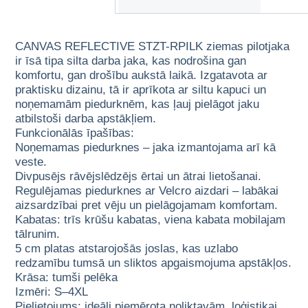
CANVAS REFLECTIVE STZT-RPILK ziemas pilotjaka
ir īsā tipa silta darba jaka, kas nodrošina gan
komfortu, gan drošību aukstā laikā. Izgatavota ar
praktisku dizainu, tā ir aprīkota ar siltu kapuci un
noņemamām piedurknēm, kas ļauj pielāgot jaku
atbilstoši darba apstākļiem.
Funkcionālās īpašības:
Noņemamas piedurknes – jaka izmantojama arī kā
veste.
Divpusējs rāvējslēdzējs ērtai un ātrai lietošanai.
Regulējamas piedurknes ar Velcro aizdari – labākai
aizsardzībai pret vēju un pielāgojamam komfortam.
Kabatas: trīs krūšu kabatas, viena kabata mobilajam
tālrunim.
5 cm platas atstarojošās joslas, kas uzlabo
redzamību tumsā un sliktos apgaismojuma apstākļos.
Krāsa: tumši pelēka
Izmēri: S–4XL
Pielietojums: ideāli piemērota noliktavām, loģistikai,