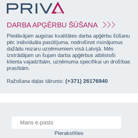
DARBA APĢĒRBU ŠŪŠANA
Piedāvājam augstas kvalitātes darba apģērbu šūšanu
pēc individuāla pasūtījuma, nodrošinot risinājumus
dažādu nozaru uzņēmumiem visā Latvijā. Mēs
izstrādājam un šujam darba apģērbus atbilstoši
klienta vajadzībām, uzņēmuma specifikai un drošības
prasībām.
(+371) 26176940
Ražošana daļas tālrunis:
Pierakstīties