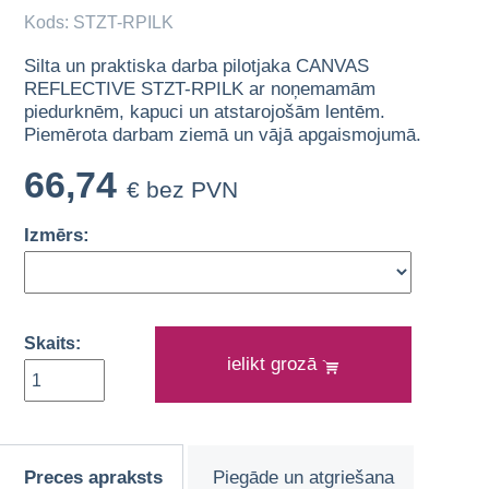
Kods: STZT-RPILK
Silta un praktiska darba pilotjaka CANVAS
REFLECTIVE STZT-RPILK ar noņemamām
piedurknēm, kapuci un atstarojošām lentēm.
Piemērota darbam ziemā un vājā apgaismojumā.
66,74
€ bez PVN
Izmērs:
Skaits:
ielikt grozā
Preces apraksts
Piegāde un atgriešana