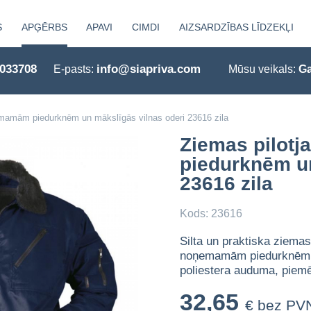
S
APĢĒRBS
APAVI
CIMDI
AIZSARDZĪBAS LĪDZEKĻI
0033708
info@siapriva.com
E-pasts:
Mūsu veikals:
Ga
emamām piedurknēm un mākslīgās vilnas oderi 23616 zila
Ziemas pilot
piedurknēm un
23616 zila
Kods: 23616
Silta un praktiska ziemas
noņemamām piedurknēm un
poliestera auduma, piem
32,65
€ bez PV