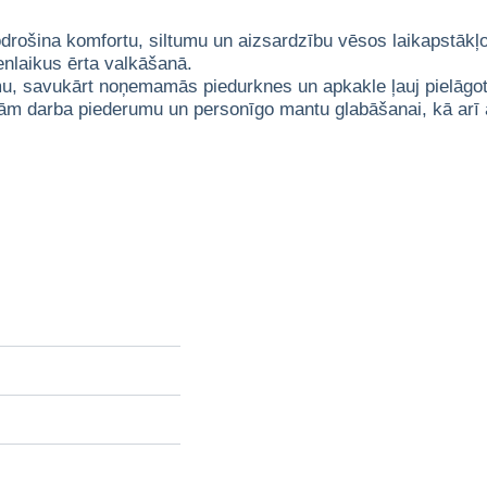
odrošina komfortu, siltumu un aizsardzību vēsos laikapstākļ
ienlaikus ērta valkāšanā.
umu, savukārt noņemamās piedurknes un apkakle ļauj pielāgo
ām darba piederumu un personīgo mantu glabāšanai, kā arī ar