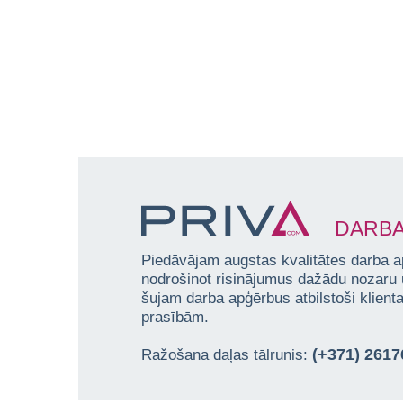
DARBA
Piedāvājam augstas kvalitātes darba a
nodrošinot risinājumus dažādu nozaru
šujam darba apģērbus atbilstoši klien
prasībām.
(+371) 261
Ražošana daļas tālrunis: