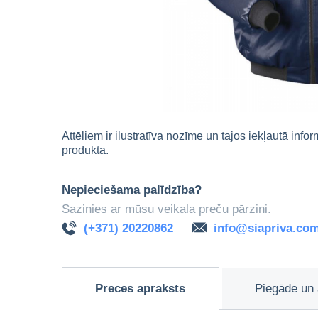
Attēliem ir ilustratīva nozīme un tajos iekļautā info
produkta.
Nepieciešama palīdzība?
Sazinies ar mūsu veikala preču pārzini.
(+371) 20220862
info@siapriva.co
Preces apraksts
Piegāde un 