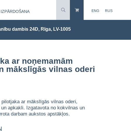
ENG
RUS
IZPĀRDOŠANA
nību dambis 24D, Rīga, LV-1005
jaka ar noņemamām
 mākslīgās vilnas oderi
 pilotjaka ar mākslīgās vilnas oderi,
 apkakli. Izgatavota no kokvilnas un
ērota darbam aukstos apstākļos.
N