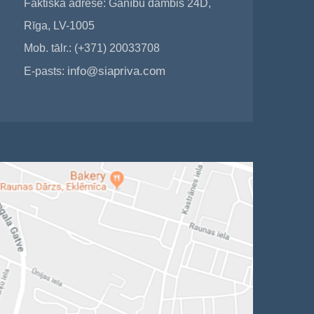
Faktiskā adrese: Ganību dambis 24D,
Rīga, LV-1005
Mob. tālr.: (+371) 20033708
info@siapriva.com
E-pasts: