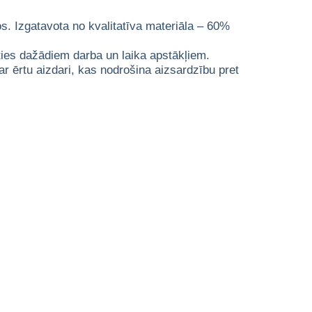
os. Izgatavota no kvalitatīva materiāla – 60%
ties dažādiem darba un laika apstākļiem.
 ērtu aizdari, kas nodrošina aizsardzību pret