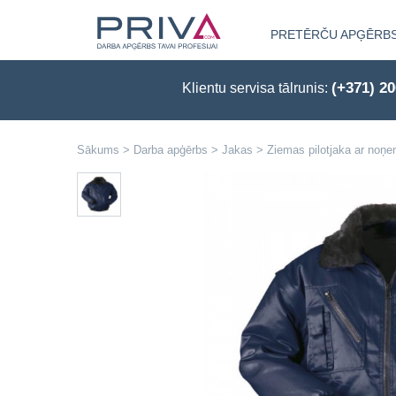
PRETĒRČU APĢĒRB
(+371) 2
Klientu servisa tālrunis:
Sākums
>
Darba apģērbs
>
Jakas
>
Ziemas pilotjaka ar noņ