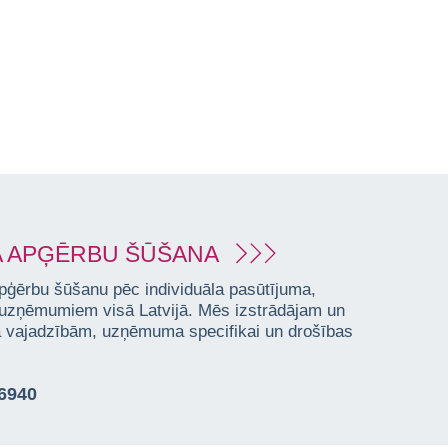
 APĢĒRBU ŠŪŠANA
pģērbu šūšanu pēc individuāla pasūtījuma,
 uzņēmumiem visā Latvijā. Mēs izstrādājam un
ta vajadzībām, uzņēmuma specifikai un drošības
76940