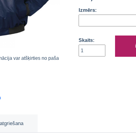
Izmērs:
Skaits:
rmācija var atšķirties no paša
m
atgriešana