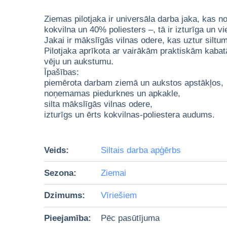
Ziemas pilotjaka ir universāla darba jaka, kas n
kokvilna un 40% poliesters –, tā ir izturīga un v
Jakai ir mākslīgās vilnas odere, kas uztur silt
Pilotjaka aprīkota ar vairākām praktiskām kabat
vēju un aukstumu.
Īpašības:
piemērota darbam ziemā un aukstos apstākļos,
noņemamas piedurknes un apkakle,
silta mākslīgās vilnas odere,
izturīgs un ērts kokvilnas-poliestera audums.
Veids:
Siltais darba apģērbs
Sezona:
Ziemai
Dzimums:
Vīriešiem
Pieejamība:
Pēc pasūtījuma