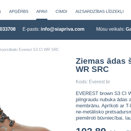
S
APĢĒRBS
APAVI
CIMDI
AIZSARDZĪBAS LĪDZEKĻI
0033708
info@siapriva.com
E-pasts:
Mūsu veikals:
Ga
šņorzābaki Everest S3 CI WR SRC
Ziemas ādas š
WR SRC
Kods: Everest br
EVEREST brown S3 CI WR
pilngraudu nubuka ādas a
membrānu. Aprīkoti ar T-
ne-metālisko pretsadursme
piemēroti būvniecībai, la