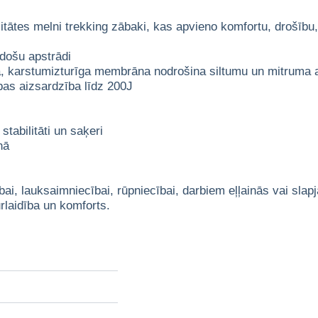
es melni trekking zābaki, kas apvieno komfortu, drošību, ūd
došu apstrādi
, karstumizturīga membrāna nodrošina siltumu un mitruma 
ības aizsardzība līdz 200J
tabilitāti un saķeri
nā
bai, lauksaimniecībai, rūpniecībai, darbiem eļļainās vai sla
rlaidība un komforts.