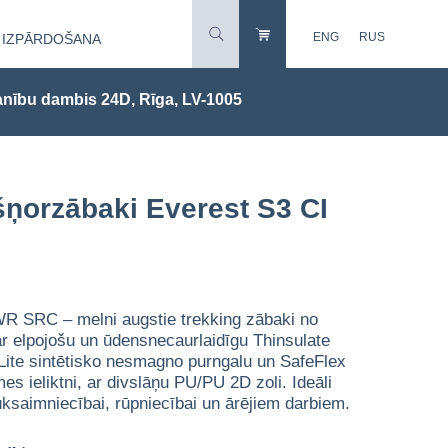
ENG
RUS
IZPĀRDOŠANA
nību dambis 24D, Rīga, LV-1005
ņorzābaki Everest S3 CI
 SRC – melni augstie trekking zābaki no
r elpojošu un ūdensnecaurlaidīgu Thinsulate
Lite sintētisko nesmagno purngalu un SafeFlex
s ieliktni, ar divslāņu PU/PU 2D zoli. Ideāli
uksaimniecībai, rūpniecībai un ārējiem darbiem.