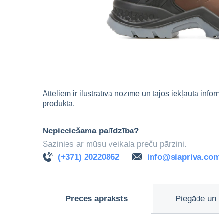
Attēliem ir ilustratīva nozīme un tajos iekļautā info
produkta.
Nepieciešama palīdzība?
Sazinies ar mūsu veikala preču pārzini.
(+371) 20220862
info@siapriva.co
Preces apraksts
Piegāde un 