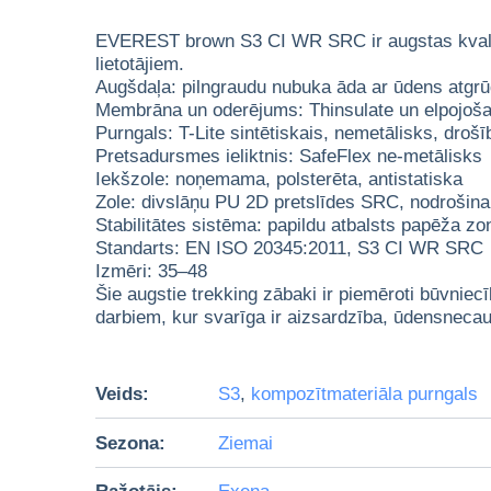
EVEREST brown S3 CI WR SRC ir augstas kvalitāt
lietotājiem.
Augšdaļa: pilngraudu nubuka āda ar ūdens atgrū
Membrāna un oderējums: Thinsulate un elpojoša
Purngals: T-Lite sintētiskais, nemetālisks, droš
Pretsadursmes ieliktnis: SafeFlex ne-metālisks
Iekšzole: noņemama, polsterēta, antistatiska
Zole: divslāņu PU 2D pretslīdes SRC, nodrošina s
Stabilitātes sistēma: papildu atbalsts papēža zo
Standarts: EN ISO 20345:2011, S3 CI WR SRC
Izmēri: 35–48
Šie augstie trekking zābaki ir piemēroti būvniecī
darbiem, kur svarīga ir aizsardzība, ūdensnecau
Veids:
S3
,
kompozītmateriāla purngals
Sezona:
Ziemai