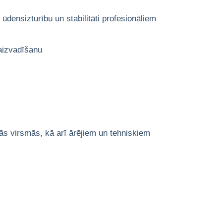
ensizturību un stabilitāti profesionāliem
aizvadīšanu
pjās virsmās, kā arī ārējiem un tehniskiem