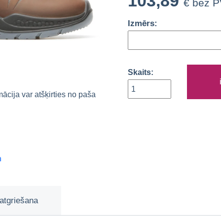
103,89
€ bez 
Izmērs:
Skaits:
rmācija var atšķirties no paša
m
atgriešana