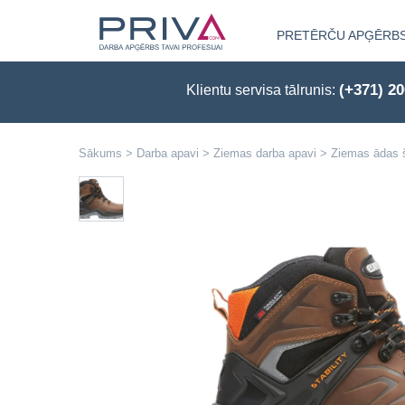
PRETĒRČU APĢĒRB
(+371) 2
Klientu servisa tālrunis:
Sākums
>
Darba apavi
>
Ziemas darba apavi
>
Ziemas ādas 