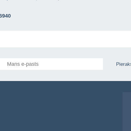
76940
Pieraks