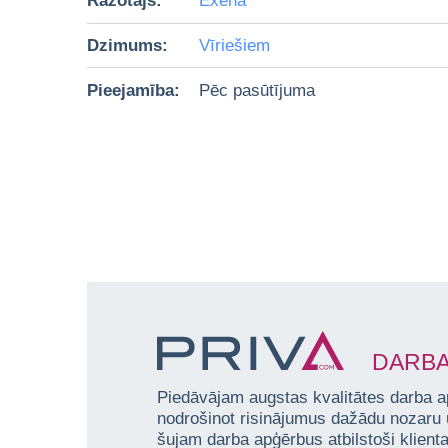
Ražotājs:
Exena
Dzimums:
Vīriešiem
Pieejamība:
Pēc pasūtījuma
DARBA
Piedāvājam augstas kvalitātes darba a
nodrošinot risinājumus dažādu nozaru
šujam darba apģērbus atbilstoši klien