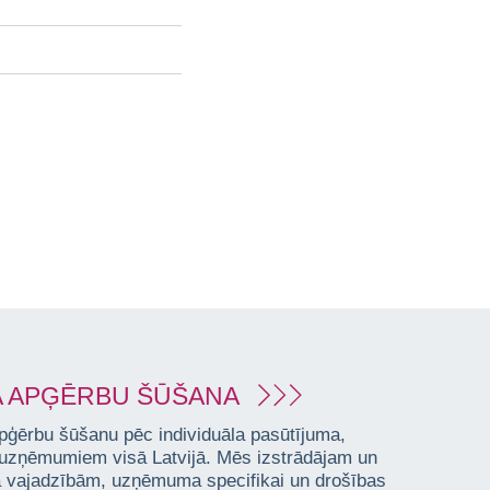
 APĢĒRBU ŠŪŠANA
pģērbu šūšanu pēc individuāla pasūtījuma,
 uzņēmumiem visā Latvijā. Mēs izstrādājam un
ta vajadzībām, uzņēmuma specifikai un drošības