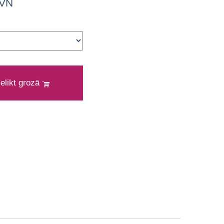
PVN
ielikt grozā