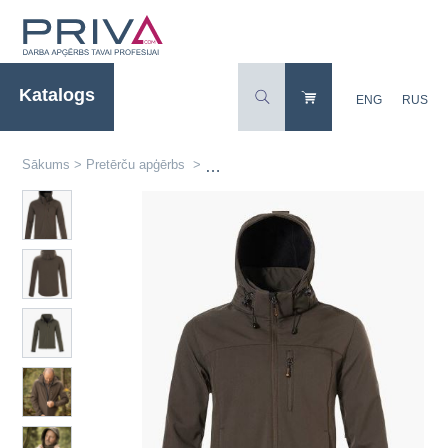
Katalogs
ENG
RUS
Sākums
>
Pretērču apģērbs
>
Vīriešu pretērču softshell jaka ROVINC