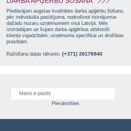
DARBA APĢĒRBU ŠŪŠANA
Piedāvājam augstas kvalitātes darba apģērbu šūšanu
pēc individuāla pasūtījuma, nodrošinot risinājumus
dažādu nozaru uzņēmumiem visā Latvijā. Mēs
izstrādājam un šujam darba apģērbus atbilstoši
klienta vajadzībām, uzņēmuma specifikai un drošības
prasībām.
(+371) 26176940
Ražošana daļas tālrunis:
Pierakstīties