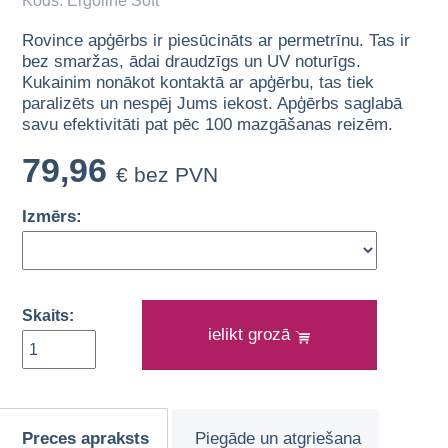
Kods: Ergoline Soft
Rovince apģērbs ir piesūcināts ar permetrīnu. Tas ir
bez smaržas, ādai draudzīgs un UV noturīgs.
Kukainim nonākot kontaktā ar apģērbu, tas tiek
paralizēts un nespēj Jums iekost. Apģērbs saglabā
savu efektivitāti pat pēc 100 mazgāšanas reizēm.
79,96
€ bez PVN
Izmērs:
Skaits:
ielikt grozā
Preces apraksts
Piegāde un atgriešana