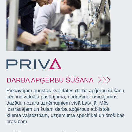
DARBA APĢĒRBU ŠŪŠANA
Piedāvājam augstas kvalitātes darba apģērbu šūšanu
pēc individuāla pasūtījuma, nodrošinot risinājumus
dažādu nozaru uzņēmumiem visā Latvijā. Mēs
izstrādājam un šujam darba apģērbus atbilstoši
klienta vajadzībām, uzņēmuma specifikai un drošības
prasībām.