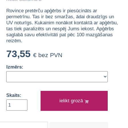
Rovince pretērču apģērbs ir piesūcināts ar
permetrīnu. Tas ir bez smaržas, ādai draudzīgs un
UV noturīgs. Kukainim nonākot kontaktā ar apģērbu,
tas tiek paralizēts un nespēj Jums iekost. Apģērbs
saglabā savu efektivitāti pat pēc 100 mazgāšanas
reizēm.
73,55
€ bez PVN
Izmērs:
Skaits:
ielikt grozā