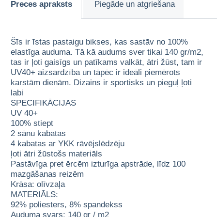
Preces apraksts
Piegāde un atgriešana
Šīs ir īstas pastaigu bikses, kas sastāv no 100%
elastīga auduma. Tā kā audums sver tikai 140 gr/m2,
tas ir ļoti gaisīgs un patīkams valkāt, ātri žūst, tam ir
UV40+ aizsardzība un tāpēc ir ideāli piemērots
karstām dienām. Dizains ir sportisks un pieguļ ļoti
labi
SPECIFIKĀCIJAS
UV 40+
100% stiept
2 sānu kabatas
4 kabatas ar YKK rāvējslēdzēju
ļoti ātri žūstošs materiāls
Pastāvīga pret ērcēm izturīga apstrāde, līdz 100
mazgāšanas reizēm
Krāsa: olīvzaļa
MATERIĀLS:
92% poliesters, 8% spandekss
Auduma svars: 140 gr / m2