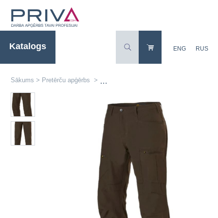
Katalogs
ENG
RUS
Sākums
>
Pretērču apģērbs
>
Vīriešu pretērču bikses ROVINCE Savann