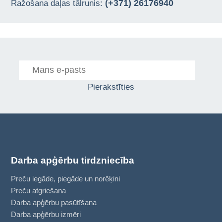
(+371) 26176940
Ražošana daļas tālrunis:
Pierakstīties
Darba apģērbu tirdzniecība
Preču iegāde, piegāde un norēķini
Preču atgriešana
Darba apģērbu pasūtīšana
Darba apģērbu izmēri