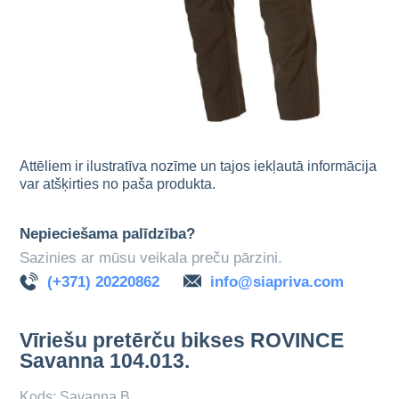
Attēliem ir ilustratīva nozīme un tajos iekļautā informācija
var atšķirties no paša produkta.
Nepieciešama palīdzība?
Sazinies ar mūsu veikala preču pārzini.
(+371) 20220862
info@siapriva.com
Vīriešu pretērču bikses ROVINCE
Savanna 104.013.
Kods: Savanna B