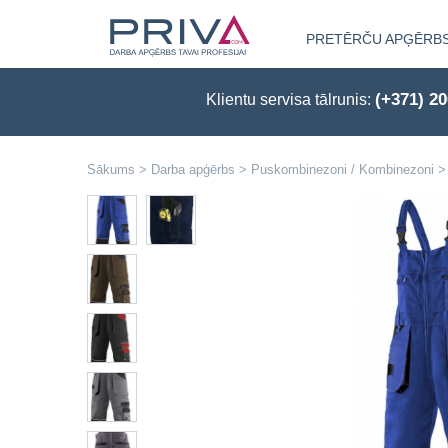
PRETĒRČU APĢĒRB
(+371) 2
Klientu servisa tālrunis:
Sākums
>
Darba apģērbs
>
Puskombinezoni / Kombinezoni
>