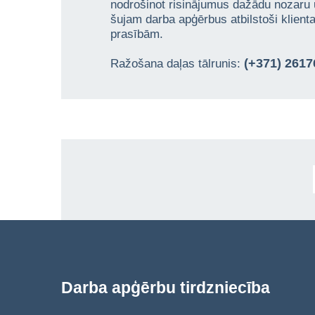
nodrošinot risinājumus dažādu nozaru
šujam darba apģērbus atbilstoši klien
prasībām.
(+371) 261
Ražošana daļas tālrunis:
Darba apģērbu tirdzniecība