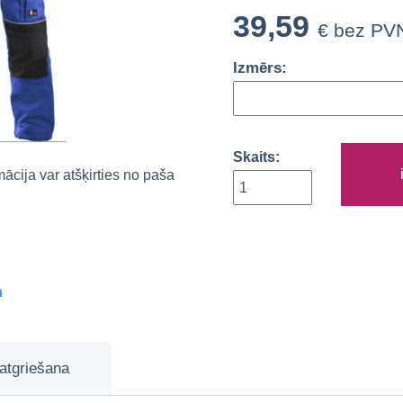
39,59
€ bez PV
Izmērs:
Skaits:
rmācija var atšķirties no paša
m
atgriešana