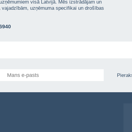
 uzņēmumiem visā Latvijā. Mēs izstrādājam un
ta vajadzībām, uzņēmuma specifikai un drošības
76940
Pieraks