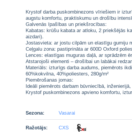
Krystof darba puskombinezons vīriešiem ir iztur
augstu komfortu, praktiskumu un drošību intensī
Galvenās īpašības un priekšrocības:
Kabatas: krūšu kabata ar atloku, 2 priekšējās k
aizdari).
Jostasvieta: ar jostu cilpām un elastīgu gumiju 
Ceļgalu zona: pastiprināta ar 600D Oxford polie
Lences: elastīgas muguras daļā, ar sprādzēm ērt
Atstarojoši elementi – drošībai un labākai redz
Materiāls: izturīgs darba audums, piemērots ikdi
60%kokvilna, 40%poliesters, 280g/m²
Piemērošanas jomas:
Ideāli piemērots darbam būvniecībā, inženierijā,
Krystof puskombinezons apvieno komfortu, izturīb
Sezona:
Vasarai
Ražotājs:
CXS