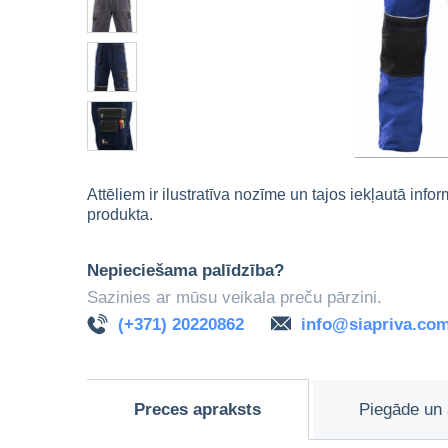
Attēliem ir ilustratīva nozīme un tajos iekļautā info
produkta.
Nepieciešama palīdzība?
Sazinies ar mūsu veikala preču pārzini.
(+371) 20220862
info@siapriva.co
Preces apraksts
Piegāde un 