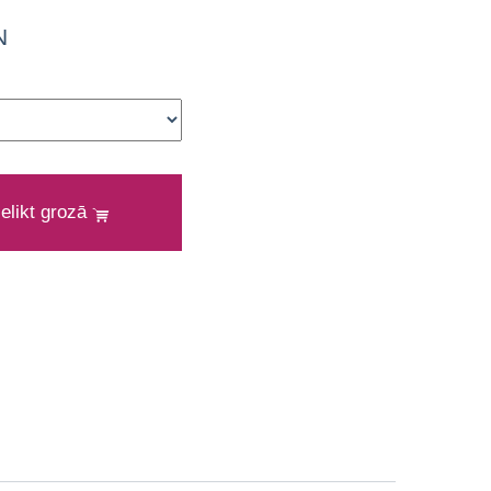
N
ielikt grozā