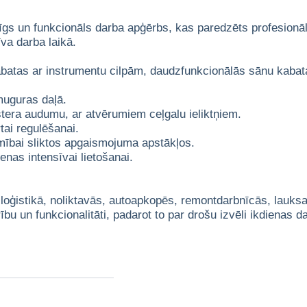
īgs un funkcionāls darba apģērbs, kas paredzēts profesionā
va darba laikā.
abatas ar instrumentu cilpām, daudzfunkcionālās sānu kabat
muguras daļā.
stera audumu, ar atvērumiem ceļgalu ieliktņiem.
ai regulēšanai.
amībai sliktos apgaismojuma apstākļos.
enas intensīvai lietošanai.
 loģistikā, noliktavās, autoapkopēs, remontdarbnīcās, lauks
u un funkcionalitāti, padarot to par drošu izvēli ikdienas 