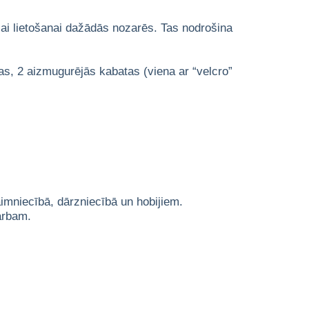
lai lietošanai dažādās nozarēs. Tas nodrošina
as, 2 aizmugurējās kabatas (viena ar “velcro”
aimniecībā, dārzniecībā un hobijiem.
darbam.