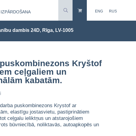
ENG
RUS
IZPĀRDOŠANA
nību dambis 24D, Rīga, LV-1005
of ar pastiprinātiem ceļgaliem un daudzfunkcionālām kabatām.
a puskombinezons Kryštof
tiem ceļgaliem un
nālām kabatām.
i
u darba puskombinezons Krystof ar
m, elastīgu jostasvietu, pastiprinātiem
tot ceļgalu ieliktņus un atstarojošiem
rots būvniecībā, noliktavās, autoapkopēs un