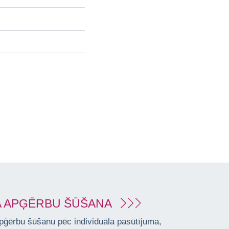
 APĢĒRBU ŠŪŠANA
pģērbu šūšanu pēc individuāla pasūtījuma,