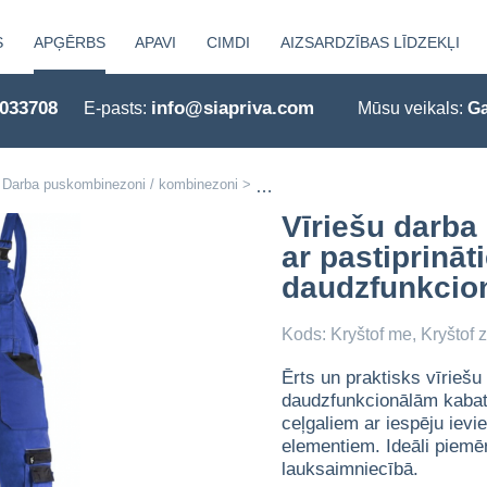
S
APĢĒRBS
APAVI
CIMDI
AIZSARDZĪBAS LĪDZEKĻI
0033708
info@siapriva.com
E-pasts:
Mūsu veikals:
Ga
Darba puskombinezoni / kombinezoni
>
Vīriešu darba puskombinezons Kryšt
Vīriešu darb
ar pastiprinā
daudzfunkcio
Kods: Kryštof me, Kryštof z
Ērts un praktisks vīrieš
daudzfunkcionālām kabatā
ceļgaliem ar iespēju ievie
elementiem. Ideāli piemē
lauksaimniecībā.