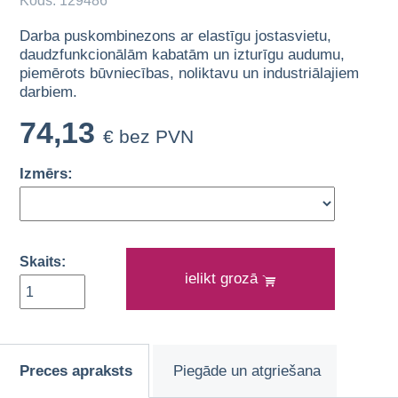
Kods: 129486
Darba puskombinezons ar elastīgu jostasvietu,
daudzfunkcionālām kabatām un izturīgu audumu,
piemērots būvniecības, noliktavu un industriālajiem
darbiem.
74,13
€ bez PVN
Izmērs:
Skaits:
ielikt grozā
Preces apraksts
Piegāde un atgriešana