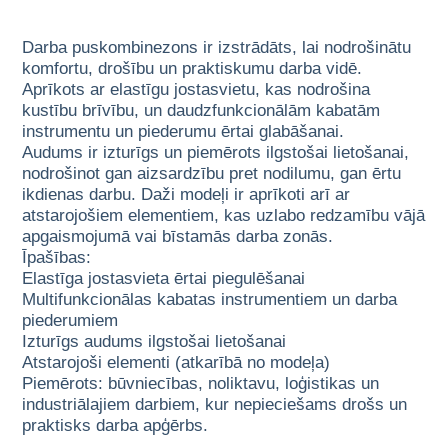
Darba puskombinezons ir izstrādāts, lai nodrošinātu
komfortu, drošību un praktiskumu darba vidē.
Aprīkots ar elastīgu jostasvietu, kas nodrošina
kustību brīvību, un daudzfunkcionālām kabatām
instrumentu un piederumu ērtai glabāšanai.
Audums ir izturīgs un piemērots ilgstošai lietošanai,
nodrošinot gan aizsardzību pret nodilumu, gan ērtu
ikdienas darbu. Daži modeļi ir aprīkoti arī ar
atstarojošiem elementiem, kas uzlabo redzamību vājā
apgaismojumā vai bīstamās darba zonās.
Īpašības:
Elastīga jostasvieta ērtai piegulēšanai
Multifunkcionālas kabatas instrumentiem un darba
piederumiem
Izturīgs audums ilgstošai lietošanai
Atstarojoši elementi (atkarībā no modeļa)
Piemērots: būvniecības, noliktavu, loģistikas un
industriālajiem darbiem, kur nepieciešams drošs un
praktisks darba apģērbs.