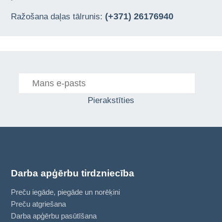
(+371) 26176940
Ražošana daļas tālrunis:
Pierakstīties
Darba apģērbu tirdzniecība
Preču iegāde, piegāde un norēķini
Preču atgriešana
Darba apģērbu pasūtīšana