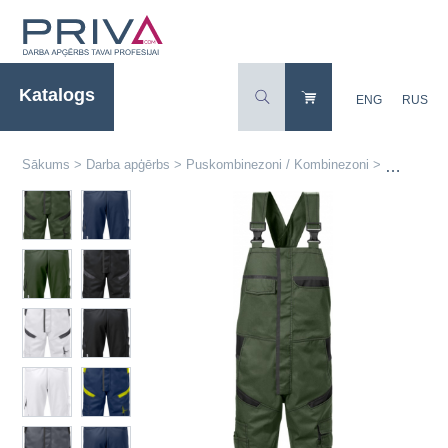
Katalogs
ENG
RUS
Sākums
>
Darba apģērbs
>
Puskombinezoni / Kombinezoni
>
Vīriešu d