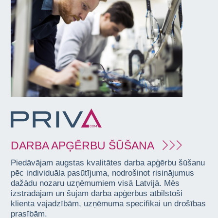
DARBA APĢĒRBU ŠŪŠANA
Piedāvājam augstas kvalitātes darba apģērbu šūšanu
pēc individuāla pasūtījuma, nodrošinot risinājumus
dažādu nozaru uzņēmumiem visā Latvijā. Mēs
izstrādājam un šujam darba apģērbus atbilstoši
klienta vajadzībām, uzņēmuma specifikai un drošības
prasībām.