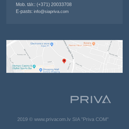
Mob. tālr.: (+371) 20033708
E-pasts:
info@siapriva.com
2019 © www.privacom.lv SIA "Priva COM"