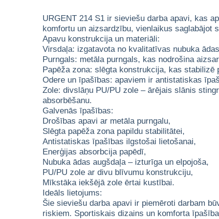
URGENT 214 S1 ir sieviešu darba apavi, kas apvi
komfortu un aizsardzību, vienlaikus saglabājot st
Apavu konstrukcija un materiāli:
Virsdaļa: izgatavota no kvalitatīvas nubuka ādas
Purngals: metāla purngals, kas nodrošina aizsar
Papēža zona: slēgta konstrukcija, kas stabilizē
Odere un īpašības: apaviem ir antistatiskas īpa
Zole: divslāņu PU/PU zole – ārējais slānis stingr
absorbēšanu.
Galvenās īpašības:
Drošības apavi ar metāla purngalu,
Slēgta papēža zona papildu stabilitātei,
Antistatiskas īpašības ilgstošai lietošanai,
Enerģijas absorbcija papēdī,
Nubuka ādas augšdaļa – izturīga un elpojoša,
PU/PU zole ar divu blīvumu konstrukciju,
Mīkstāka iekšējā zole ērtai kustībai.
Ideāls lietojums:
Šie sieviešu darba apavi ir piemēroti darbam bū
riskiem. Sportiskais dizains un komforta īpašīb