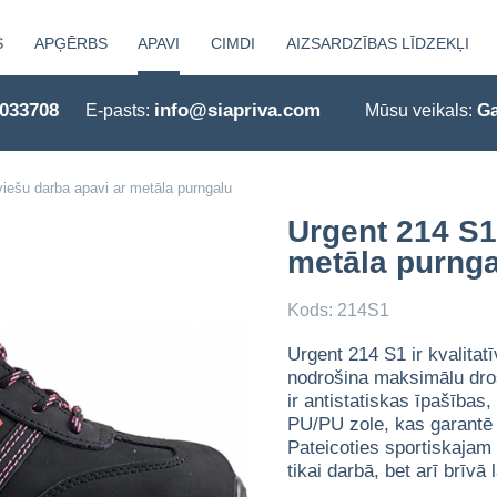
S
APĢĒRBS
APAVI
CIMDI
AIZSARDZĪBAS LĪDZEKĻI
0033708
info@siapriva.com
E-pasts:
Mūsu veikals:
Ga
viešu darba apavi ar metāla purngalu
Urgent 214 S1
metāla purng
Kods: 214S1
Urgent 214 S1 ir kvalitat
nodrošina maksimālu dro
ir antistatiskas īpašības
PU/PU zole, kas garantē s
Pateicoties sportiskajam
tikai darbā, bet arī brīvā 