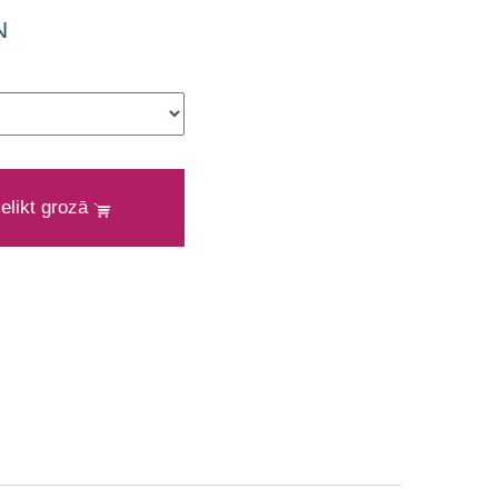
N
ielikt grozā