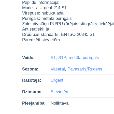
Papildu informācija:
Modelis: Urgent 214 S1
Virspuse: nubuka āda
Purngals: metāla purngals
Zole: divslāņu PU/PU (ārējais stingrāks, iekšēja
Antistatiski: jā
Drošības standarts: EN ISO 20345 S1
Paredzēti sievietēm
Veids:
S1, S1P
,
metāla purngals
Sezona:
Vasarai
,
Pavasaris/Rudens
Ražotājs:
Urgent
Dzimums:
Sievietēm
Pieejamība:
Noliktavā