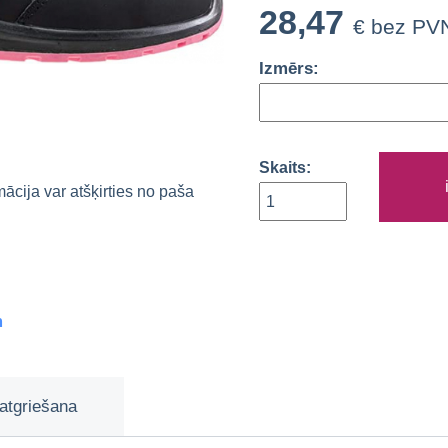
28,47
€ bez PV
Izmērs:
Skaits:
rmācija var atšķirties no paša
m
atgriešana