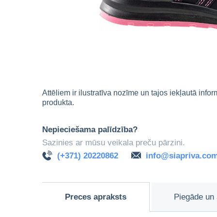
Attēliem ir ilustratīva nozīme un tajos iekļautā info
produkta.
Nepieciešama palīdzība?
Sazinies ar mūsu veikala preču pārzini.
(+371) 20220862
info@siapriva.co
Preces apraksts
Piegāde un 