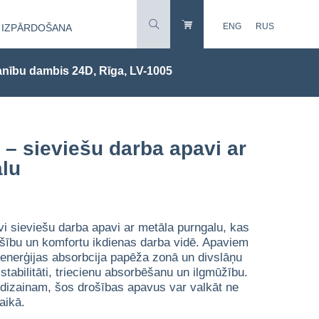
ENG
RUS
IZPĀRDOŠANA
nību dambis 24D, Rīga, LV-1005
 – sieviešu darba apavi ar
alu
īvi sieviešu darba apavi ar metāla purngalu, kas
šību un komfortu ikdienas darba vidē. Apaviem
, enerģijas absorbcija papēža zonā un divslāņu
tabilitāti, triecienu absorbēšanu un ilgmūžību.
 dizainam, šos drošības apavus var valkāt ne
laikā.