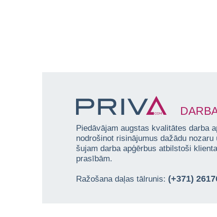
DARBA
Piedāvājam augstas kvalitātes darba a
nodrošinot risinājumus dažādu nozaru
šujam darba apģērbus atbilstoši klien
prasībām.
(+371) 261
Ražošana daļas tālrunis: