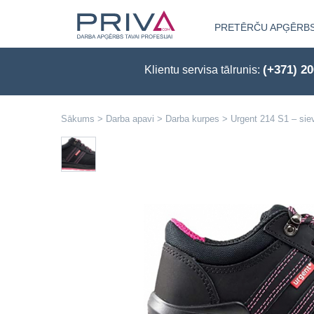
PRETĒRČU APĢĒRB
(+371) 2
Klientu servisa tālrunis:
Sākums
>
Darba apavi
>
Darba kurpes
>
Urgent 214 S1 – sie