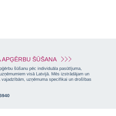
 APĢĒRBU ŠŪŠANA
pģērbu šūšanu pēc individuāla pasūtījuma,
 uzņēmumiem visā Latvijā. Mēs izstrādājam un
ta vajadzībām, uzņēmuma specifikai un drošības
76940