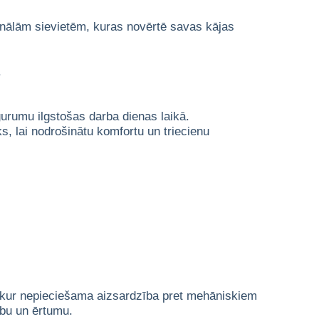
ionālām sievietēm, kuras novērtē savas kājas
.
urumu ilgstošas darba dienas laikā.
ks, lai nodrošinātu komfortu un triecienu
s, kur nepieciešama aizsardzība pret mehāniskiem
ību un ērtumu.