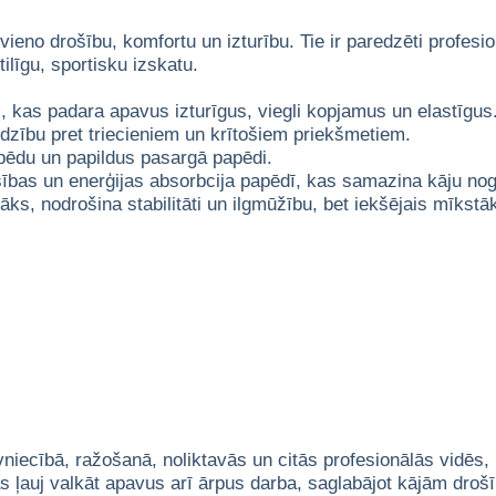
eno drošību, komfortu un izturību. Tie ir paredzēti profes
ilīgu, sportisku izskatu.
, kas padara apavus izturīgus, viegli kopjamus un elastīgus
dzību pret triecieniem un krītošiem priekšmetiem.
 pēdu un papildus pasargā papēdi.
šības un enerģijas absorbcija papēdī, kas samazina kāju nog
āks, nodrošina stabilitāti un ilgmūžību, bet iekšējais mīkstā
vniecībā, ražošanā, noliktavās un citās profesionālās vidē
as ļauj valkāt apavus arī ārpus darba, saglabājot kājām droš