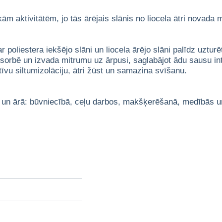
skām aktivitātēm, jo tās ārējais slānis no liocela ātri novad
 poliestera iekšējo slāni un liocela ārējo slāni palīdz uztu
bsorbē un izvada mitrumu uz ārpusi, saglabājot ādu sausu in
tīvu siltumizolāciju, ātri žūst un samazina svīšanu.
un ārā: būvniecībā, ceļu darbos, makšķerēšanā, medībās un 