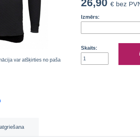
26,90
€ bez PV
Izmērs:
Skaits:
rmācija var atšķirties no paša
m
atgriešana