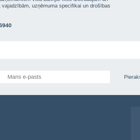
ta vajadzībām, uzņēmuma specifikai un drošības
76940
Pieraks