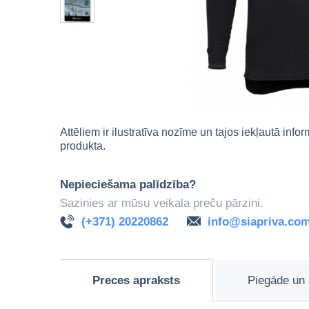
Attēliem ir ilustratīva nozīme un tajos iekļautā info
produkta.
Nepieciešama palīdzība?
Sazinies ar mūsu veikala preču pārzini.
(+371) 20220862
info@siapriva.co
Preces apraksts
Piegāde un 