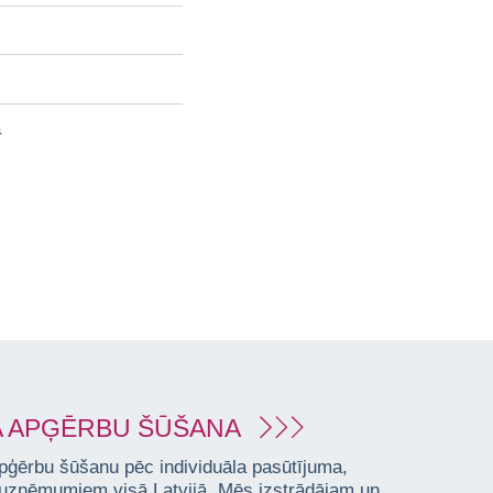
a
 APĢĒRBU ŠŪŠANA
pģērbu šūšanu pēc individuāla pasūtījuma,
 uzņēmumiem visā Latvijā. Mēs izstrādājam un