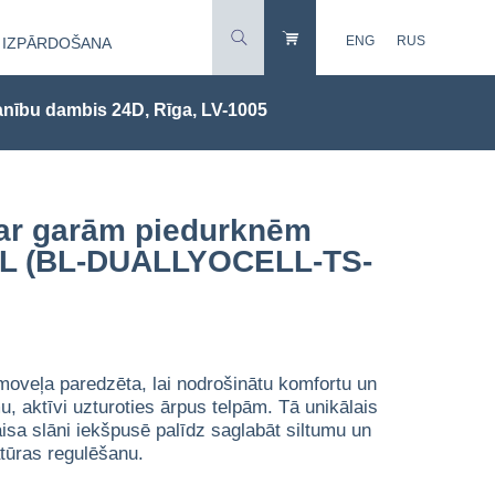
ENG
RUS
IZPĀRDOŠANA
nību dambis 24D, Rīga, LV-1005
 ar garām piedurknēm
 (BL-DUALLYOCELL-TS-
moveļa paredzēta, lai nodrošinātu komfortu un
, aktīvi uzturoties ārpus telpām. Tā unikālais
isa slāni iekšpusē palīdz saglabāt siltumu un
tūras regulēšanu.