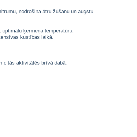
a mitrumu, nodrošina ātru žūšanu un augstu
rēt optimālu ķermeņa temperatūru.
tensīvas kustības laikā.
citās aktivitātēs brīvā dabā.