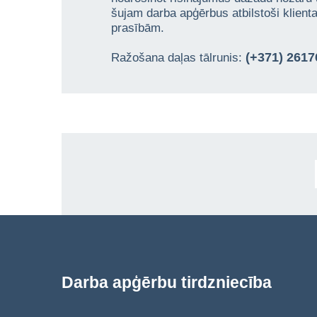
šujam darba apģērbus atbilstoši klien
prasībām.
(+371) 261
Ražošana daļas tālrunis:
Darba apģērbu tirdzniecība