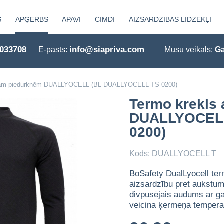
S
APĢĒRBS
APAVI
CIMDI
AIZSARDZĪBAS LĪDZEKĻI
0033708
info@siapriva.com
E-pasts:
Mūsu veikals:
Ga
arām piedurknēm DUALLYOCELL (BL-DUALLYOCELL-TS-0200)
Termo krekls
DUALLYOCELL
0200)
Kods: DUALLYOCELL T
BoSafety DualLyocell ter
aizsardzību pret aukstumu
divpusējais audums ar ga
veicina ķermeņa tempera