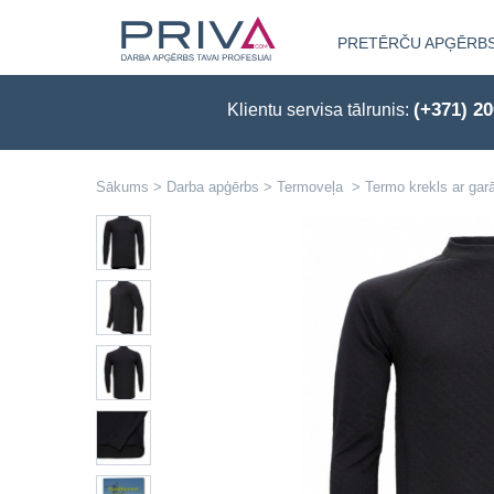
PRETĒRČU APĢĒRB
(+371) 2
Klientu servisa tālrunis:
Sākums
>
Darba apģērbs
>
Termoveļa
>
Termo krekls ar g