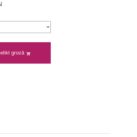
N
ielikt grozā