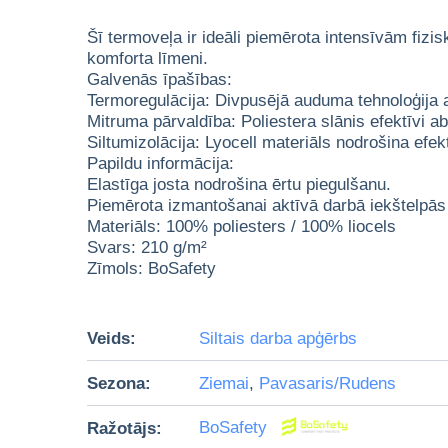
Šī termoveļa ir ideāli piemērota intensīvām fizi
komforta līmeni.
Galvenās īpašības:
Termoregulācija: Divpusējā auduma tehnoloģija ar
Mitruma pārvaldība: Poliestera slānis efektīvi a
Siltumizolācija: Lyocell materiāls nodrošina efek
Papildu informācija:
Elastīga josta nodrošina ērtu piegulšanu.
Piemērota izmantošanai aktīvā darbā iekštelpās 
Materiāls: 100% poliesters / 100% liocels
Svars: 210 g/m²
Zīmols: BoSafety
Veids:
Siltais darba apģērbs
Sezona:
Ziemai
,
Pavasaris/Rudens
Ražotājs:
BoSafety