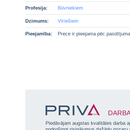
Profesija:
Būvniekiem
Dzimums:
Vīriešiem
Pieejamība:
Prece ir pieejama pēc pasūtījum
DARBA
Piedāvājam augstas kvalitātes darba a
nodrošinot risinājumus dažādu nozaru