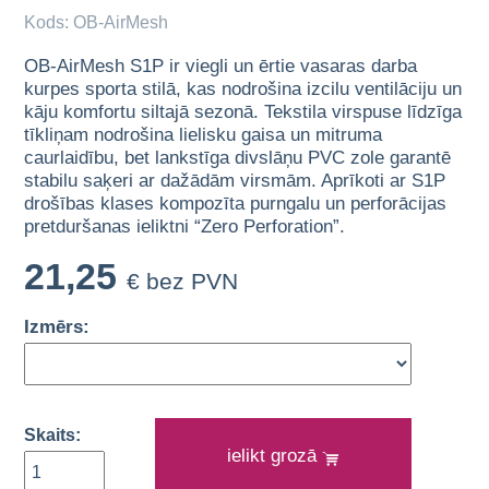
Kods: OB-AirMesh
OB-AirMesh S1P ir viegli un ērtie vasaras darba
kurpes sporta stilā, kas nodrošina izcilu ventilāciju un
kāju komfortu siltajā sezonā. Tekstila virspuse līdzīga
tīkliņam nodrošina lielisku gaisa un mitruma
caurlaidību, bet lankstīga divslāņu PVC zole garantē
stabilu saķeri ar dažādām virsmām. Aprīkoti ar S1P
drošības klases kompozīta purngalu un perforācijas
pretduršanas ieliktni “Zero Perforation”.
21,25
€ bez PVN
Izmērs:
Skaits:
ielikt grozā