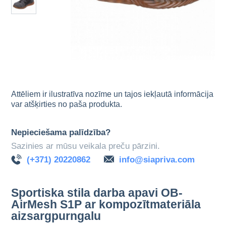
Attēliem ir ilustratīva nozīme un tajos iekļautā informācija
var atšķirties no paša produkta.
Nepieciešama palīdzība?
Sazinies ar mūsu veikala preču pārzini.
(+371) 20220862
info@siapriva.com
Sportiska stila darba apavi OB-
AirMesh S1P ar kompozītmateriāla
aizsargpurngalu