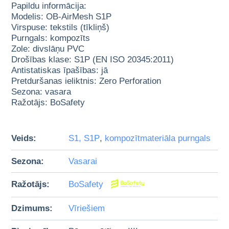
Papildu informācija:
Modelis: OB-AirMesh S1P
Virspuse: tekstils (tīkliņš)
Purngals: kompozīts
Zole: divslāņu PVC
Drošības klase: S1P (EN ISO 20345:2011)
Antistatiskas īpašības: jā
Pretduršanas ieliktnis: Zero Perforation
Sezona: vasara
Ražotājs: BoSafety
Veids:
S1, S1P
,
kompozītmateriāla purngals
Sezona:
Vasarai
Ražotājs:
BoSafety
Dzimums:
Vīriešiem