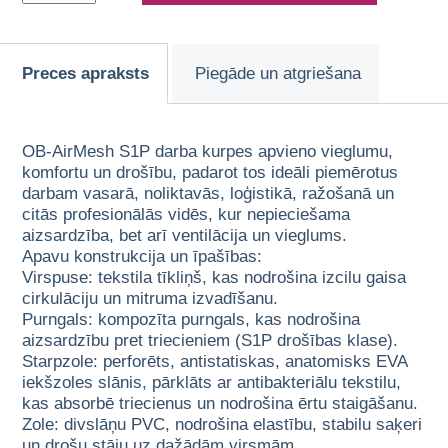
Preces apraksts
Piegāde un atgriešana
OB-AirMesh S1P darba kurpes apvieno vieglumu,
komfortu un drošību, padarot tos ideāli piemērotus
darbam vasarā, noliktavās, loģistikā, ražošanā un
citās profesionālās vidēs, kur nepieciešama
aizsardzība, bet arī ventilācija un vieglums.
Apavu konstrukcija un īpašības:
Virspuse: tekstila tīkliņš, kas nodrošina izcilu gaisa
cirkulāciju un mitruma izvadīšanu.
Purngals: kompozīta purngals, kas nodrošina
aizsardzību pret triecieniem (S1P drošības klase).
Starpzole: perforēts, antistatiskas, anatomisks EVA
iekšzoles slānis, pārklāts ar antibakteriālu tekstilu,
kas absorbē triecienus un nodrošina ērtu staigāšanu.
Zole: divslāņu PVC, nodrošina elastību, stabilu saķeri
un drošu stāju uz dažādām virsmām.