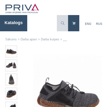
Katalogs
ENG
RUS
Sākums
>
Darba apavi
>
Darba kurpes
>
Sportiska stila darba apavi OB