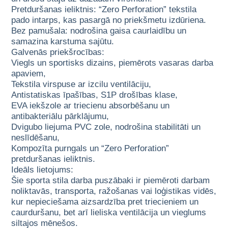
Pretduršanas ieliktnis: “Zero Perforation” tekstila
pado intarps, kas pasargā no priekšmetu izdūriena.
Bez pamušala: nodrošina gaisa caurlaidību un
samazina karstuma sajūtu.
Galvenās priekšrocības:
Viegls un sportisks dizains, piemērots vasaras darba
apaviem,
Tekstila virspuse ar izcilu ventilāciju,
Antistatiskas īpašības, S1P drošības klase,
EVA iekšzole ar triecienu absorbēšanu un
antibakteriālu pārklājumu,
Dvigubo liejuma PVC zole, nodrošina stabilitāti un
neslīdēšanu,
Kompozīta purngals un “Zero Perforation”
pretduršanas ieliktnis.
Ideāls lietojums:
Šie sporta stila darba puszābaki ir piemēroti darbam
noliktavās, transporta, ražošanas vai loģistikas vidēs,
kur nepieciešama aizsardzība pret triecieniem un
caurduršanu, bet arī lieliska ventilācija un vieglums
siltajos mēnešos.