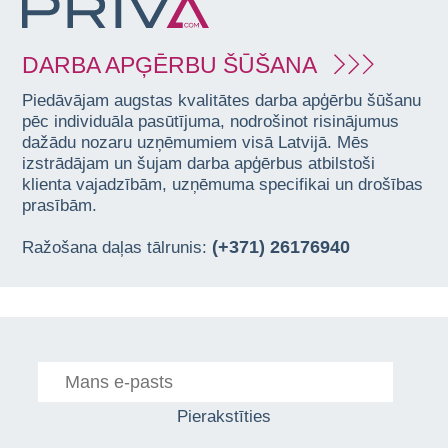
DARBA APĢĒRBU ŠŪŠANA
Piedāvājam augstas kvalitātes darba apģērbu šūšanu
pēc individuāla pasūtījuma, nodrošinot risinājumus
dažādu nozaru uzņēmumiem visā Latvijā. Mēs
izstrādājam un šujam darba apģērbus atbilstoši
klienta vajadzībām, uzņēmuma specifikai un drošības
prasībām.
(+371) 26176940
Ražošana daļas tālrunis:
Pierakstīties