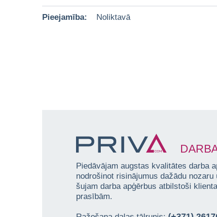
Pieejamība:
Noliktavā
DARBA
Piedāvājam augstas kvalitātes darba a
nodrošinot risinājumus dažādu nozaru
šujam darba apģērbus atbilstoši klien
prasībām.
(+371) 261
Ražošana daļas tālrunis: