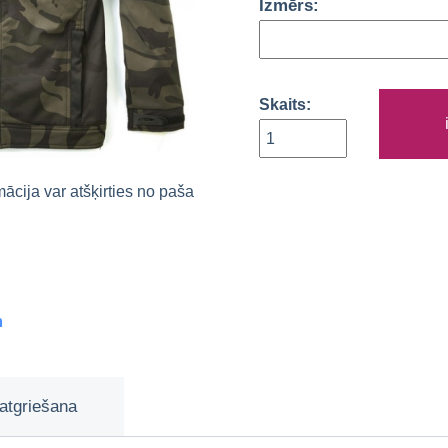
Izmērs:
Skaits:
rmācija var atšķirties no paša
m
atgriešana