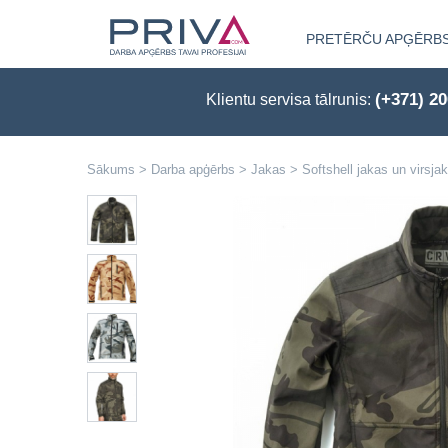
PRETĒRČU APĢĒRB
(+371) 2
Klientu servisa tālrunis:
Sākums
>
Darba apģērbs
>
Jakas
>
Softshell jakas un virsja