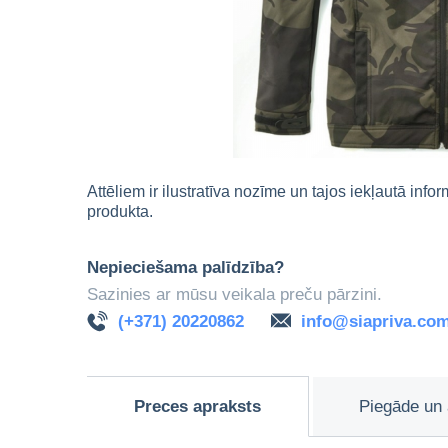
Attēliem ir ilustratīva nozīme un tajos iekļautā info
produkta.
Nepieciešama palīdzība?
Sazinies ar mūsu veikala preču pārzini.
(+371) 20220862
info@siapriva.co
Preces apraksts
Piegāde un 