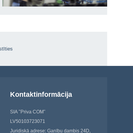
tīties
Kontaktinformācija
SIA "Priva COM"
LV50103723071
Juridiskā adrese: Ganību dambis 24D,