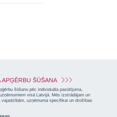
 APĢĒRBU ŠŪŠANA
pģērbu šūšanu pēc individuāla pasūtījuma,
 uzņēmumiem visā Latvijā. Mēs izstrādājam un
ta vajadzībām, uzņēmuma specifikai un drošības
76940