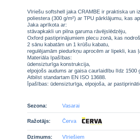
Vīriešu softshell jaka CRAMBE ir praktiska un i
poliestera (300 g/m²) ar TPU pārklājumu, kas ap
Jaka aprīkota ar:
stāvapkakli un pilna garuma rāvējslēdzēju,
Oxford pastiprinājumiem plecu zonā, kas nodrošin
2 sānu kabatām un 1 krūšu kabatu,
regulējamām piedurkņu aprocēm ar lipekli, kas ļ
Materiāla īpašības:
ūdensizturīga konstrukcija,
elpojošs audums ar gaisa caurlaidību līdz 1500 
Atbilst standartam EN ISO 13688.
Īpašības: ūdensizturīga, elpojoša, ar pastiprin
Sezona:
Vasarai
Ražotājs:
Červa
Dzimums:
Vīriešiem