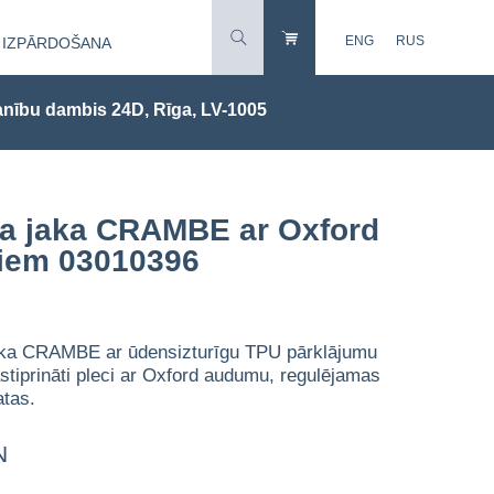
ENG
RUS
IZPĀRDOŠANA
nību dambis 24D, Rīga, LV-1005
ba jaka CRAMBE ar Oxford
miem 03010396
 jaka CRAMBE ar ūdensizturīgu TPU pārklājumu
stiprināti pleci ar Oxford audumu, regulējamas
atas.
N