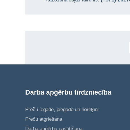
Darba apģērbu tirdzniecība
Preču iegāde, piegāde un norēķini
Preču atgriešana
Darba apģērbu pasūtīšana