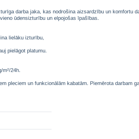
zturīga darba jaka, kas nodrošina aizsardzību un komfortu 
vieno ūdensizturību un elpojošas īpašības.
a lielāku izturību,
auj pielāgot platumu.
g/m²/24h.
ātiem pleciem un funkcionālām kabatām. Piemērota darbam ga