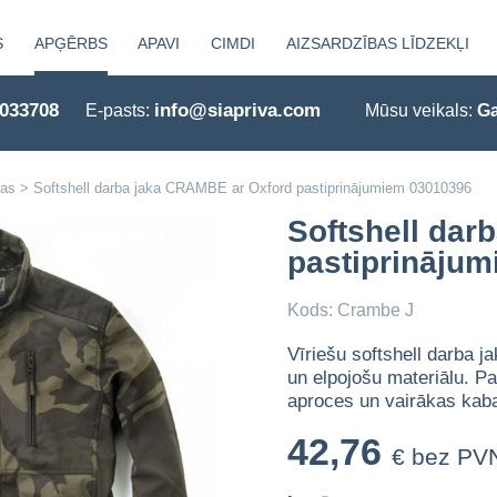
S
APĢĒRBS
APAVI
CIMDI
AIZSARDZĪBAS LĪDZEKĻI
0033708
info@siapriva.com
E-pasts:
Mūsu veikals:
Ga
kas
>
Softshell darba jaka CRAMBE ar Oxford pastiprinājumiem 03010396
Softshell dar
pastiprināju
Kods: Crambe J
Vīriešu softshell darba
un elpojošu materiālu. Pa
aproces un vairākas kab
42,76
€ bez PV