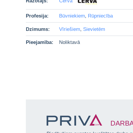
Ražotājs:
Červa
Profesija:
Būvniekiem
,
Rūpniecība
Dzimums:
Vīriešiem
,
Sievietēm
Pieejamība:
Noliktavā
DARBA