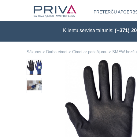
PRETĒRČU APĢĒRB
(+371) 2
Klientu servisa tālrunis:
Sākums
>
Darba cimdi
>
Cimdi ar parklājumu
>
SMEW bezšuvju