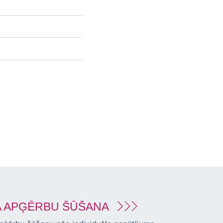
 APĢĒRBU ŠŪŠANA