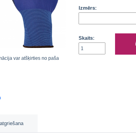
Izmērs:
Skaits:
rmācija var atšķirties no paša
m
atgriešana