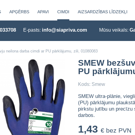
S
APĢĒRBS
APAVI
CIMDI
AIZSARDZĪBAS LĪDZEKĻI
0033708
info@siapriva.com
E-pasts:
Mūsu veikals:
Ga
 neilona darba cimdi ar PU pārklājumu, zili, 01080083
SMEW bezšuvj
PU pārklājumu
Kods: Smew
SMEW ultra-plānie, viegli
(PU) pārklājumu plaukstā
pirkstu jutību un precīz
darbos.
1,43
€ bez PVN