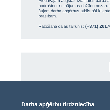
Piedāvājam augstas kvalitātes darba a
nodrošinot risinājumus dažādu nozaru
šujam darba apģērbus atbilstoši klien
prasībām.
(+371) 261
Ražošana daļas tālrunis:
Darba apģērbu tirdzniecība