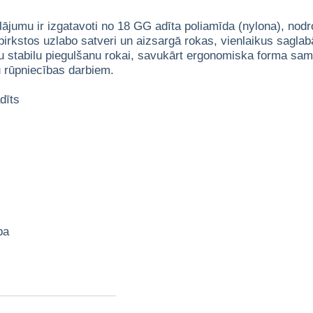
mu ir izgatavoti no 18 GG adīta poliamīda (nylona), nodroši
irkstos uzlabo satveri un aizsargā rokas, vienlaikus saglabāj
du stabilu piegulšanu rokai, savukārt ergonomiska forma sa
 rūpniecības darbiem.
dīts
ba