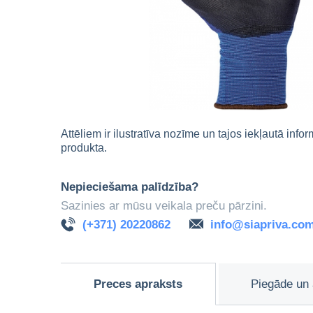
Attēliem ir ilustratīva nozīme un tajos iekļautā info
produkta.
Nepieciešama palīdzība?
Sazinies ar mūsu veikala preču pārzini.
(+371) 20220862
info@siapriva.co
Preces apraksts
Piegāde un 