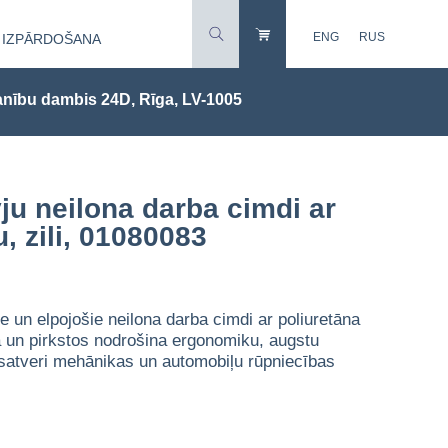
ENG
RUS
IZPĀRDOŠANA
nību dambis 24D, Rīga, LV-1005
u neilona darba cimdi ar
, zili, 01080083
e un elpojošie neilona darba cimdi ar poliuretāna
 un pirkstos nodrošina ergonomiku, augstu
u satveri mehānikas un automobiļu rūpniecības