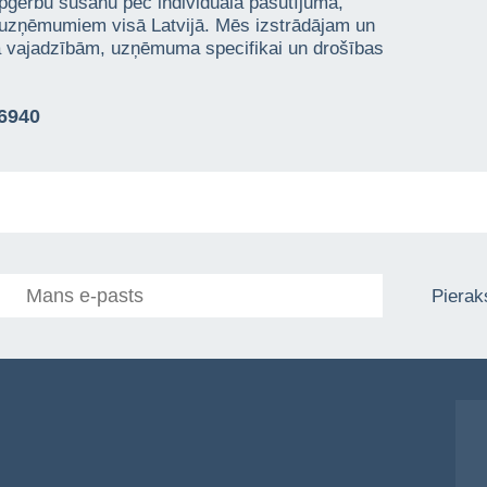
pģērbu šūšanu pēc individuāla pasūtījuma,
 uzņēmumiem visā Latvijā. Mēs izstrādājam un
ta vajadzībām, uzņēmuma specifikai un drošības
76940
Pieraks