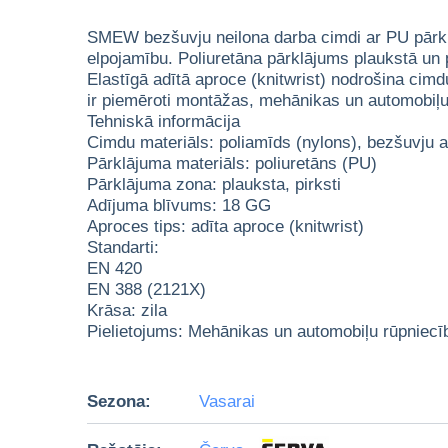
SMEW bezšuvju neilona darba cimdi ar PU pārklāju
elpojamību. Poliuretāna pārklājums plaukstā un p
Elastīgā adītā aproce (knitwrist) nodrošina cim
ir piemēroti montāžas, mehānikas un automobiļu
Tehniskā informācija
Cimdu materiāls: poliamīds (nylons), bezšuvju a
Pārklājuma materiāls: poliuretāns (PU)
Pārklājuma zona: plauksta, pirksti
Adījuma blīvums: 18 GG
Aproces tips: adīta aproce (knitwrist)
Standarti:
EN 420
EN 388 (2121X)
Krāsa: zila
Pielietojums: Mehānikas un automobiļu rūpniecī
Sezona:
Vasarai