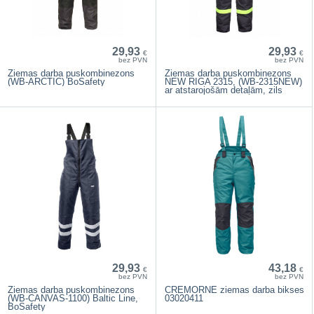
29,93
29,93
€
€
bez PVN
bez PVN
Ziemas darba puskombinezons
Ziemas darba puskombinezons
(WB-ARCTIC) BoSafety
NEW RIGA 2315, (WB-2315NEW)
ar atstarojošām detaļām, zils
29,93
43,18
€
€
bez PVN
bez PVN
Ziemas darba puskombinezons
CREMORNE ziemas darba bikses
(WB-CANVAS-1100) Baltic Line,
03020411
BoSafety