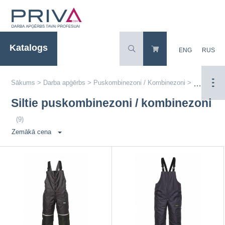
Katalogs
ENG
RUS
Sākums
>
Darba apģērbs
>
Puskombinezoni / Kombinezoni
>
Siltie pus
Siltie puskombinezoni / kombinezoni
(9)
Zemākā cena