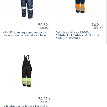
50,62
74,21
€
€
bez PVN
bez PVN
FARGO Cannygo ziemas darba
Siltinātas bikses HI-VIS
puskombinezons ar atstarotājiem
SMARTGO CANNYGO KEZP-
SMG, zils/oranžs
74,21
€
bez PVN
Siltinātas darba bikses CannyGo