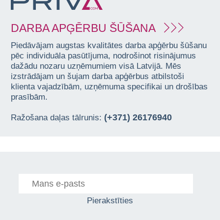
DARBA APĢĒRBU ŠŪŠANA
Piedāvājam augstas kvalitātes darba apģērbu šūšanu
pēc individuāla pasūtījuma, nodrošinot risinājumus
dažādu nozaru uzņēmumiem visā Latvijā. Mēs
izstrādājam un šujam darba apģērbus atbilstoši
klienta vajadzībām, uzņēmuma specifikai un drošības
prasībām.
(+371) 26176940
Ražošana daļas tālrunis:
Pierakstīties