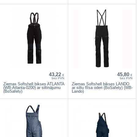
43,22
45,80
€
€
bez PVN
bez PVN
Ziemas Softshell bikses ATLANTA
Ziemas Softshell bikses LANDO
(WB-Atlanta-0200) ar siltinājumu
ar siltu flīsa oderi (BoSafety) (WB-
(BoSafety)
Lando)