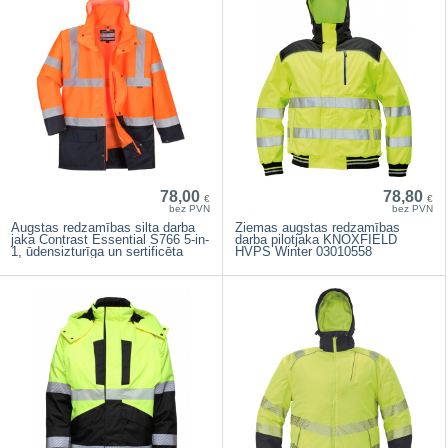
78,00
78,80
€
€
bez PVN
bez PVN
Augstas redzamības silta darba
Ziemas augstas redzamības
jaka Contrast Essential S766 5-in-
darba pilotjaka KNOXFIELD
1, ūdensizturīga un sertificēta
HVPS Winter 03010558