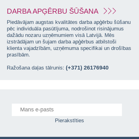
DARBA APĢĒRBU ŠŪŠANA
Piedāvājam augstas kvalitātes darba apģērbu šūšanu
pēc individuāla pasūtījuma, nodrošinot risinājumus
dažādu nozaru uzņēmumiem visā Latvijā. Mēs
izstrādājam un šujam darba apģērbus atbilstoši
klienta vajadzībām, uzņēmuma specifikai un drošības
prasībām.
(+371) 26176940
Ražošana daļas tālrunis:
Pierakstīties