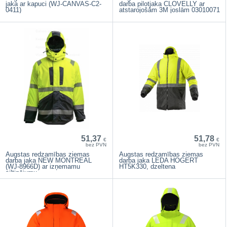
jaka ar kapuci (WJ-CANVAS-C2-
darba pilotjaka CLOVELLY ar
0411)
atstarojošām 3M joslām 03010071
51,37
51,78
€
€
bez PVN
bez PVN
Augstas redzamības ziemas
Augstas redzamības ziemas
darba jaka NEW MONTREAL
darba jaka LEDA HOGERT
(WJ-8966D) ar izņemamu
HT5K330, dzeltena
siltinājumu