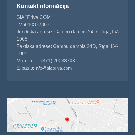
Kontaktinformācija
SIA "Priva COM"
LV50103723071
Juridiskā adrese: Ganību dambis 24D, Rīga, LV-
1005
Faktiskā adrese: Ganību dambis 24D, Rīga, LV-
1005
Mob. tālr.: (+371) 20033708
E-pasts:
info@siapriva.com