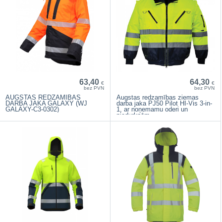
63,40
64,30
€
€
bez PVN
bez PVN
AUGSTAS REDZAMĪBAS
Augstas redzamības ziemas
DARBA JAKA GALAXY (WJ
darba jaka PJ50 Pilot HI-Vis 3-in-
GALAXY-C3-0302)
1, ar noņemamu oderi un
piedurknēm