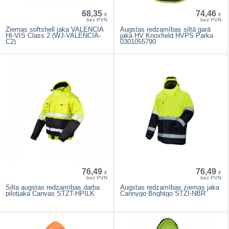
68,35
74,46
€
€
bez PVN
bez PVN
Ziemas softshell jaka VALENCIA
Augstas redzamības siltā garā
HI-VIS Class 2 (WJ-VALENCIA-
jaka HV Knoxfield HVPS Parka
C2)
0301055790
76,49
76,49
€
€
bez PVN
bez PVN
Silta augstas redzamības darba
Augstas redzamības ziemas jaka
pilotjaka Canvas STZT-HPILK
Cannygo Brightgo STZI-NBR