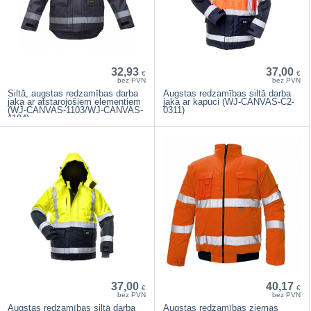
32,93
37,00
€
€
bez PVN
bez PVN
Siltā, augstas redzamības darba
Augstas redzamības siltā darba
jaka ar atstarojošiem elementiem
jaka ar kapuci (WJ-CANVAS-C2-
(WJ-CANVAS-1103/WJ-CANVAS-
0311)
1104)
37,00
40,17
€
€
bez PVN
bez PVN
Augstas redzamības siltā darba
Augstas redzamības ziemas