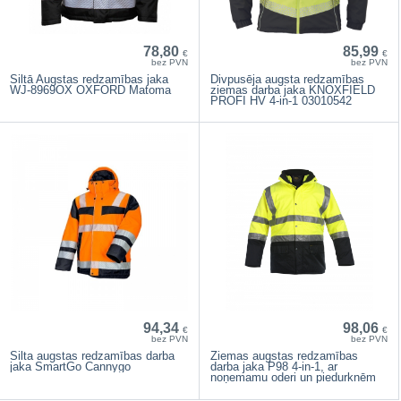
78,80
85,99
€
€
bez PVN
bez PVN
Siltā Augstas redzamības jaka
Divpusēja augsta redzamības
WJ-8969OX OXFORD Matoma
ziemas darba jaka KNOXFIELD
PROFI HV 4-in-1 03010542
94,34
98,06
€
€
bez PVN
bez PVN
Silta augstas redzamības darba
Ziemas augstas redzamības
jaka SmartGo Cannygo
darba jaka P98 4-in-1, ar
noņemamu oderi un piedurknēm