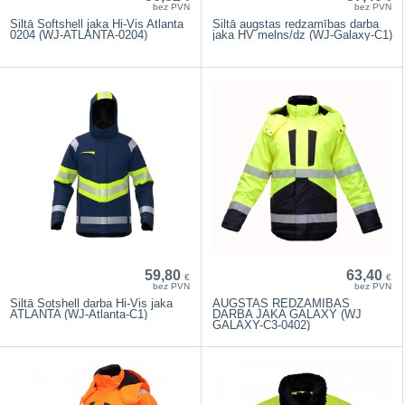
bez PVN
bez PVN
Siltā Softshell jaka Hi-Vis Atlanta
Siltā augstas redzamības darba
0204 (WJ-ATLANTA-0204)
jaka HV melns/dz (WJ-Galaxy-C1)
59,80
63,40
€
€
bez PVN
bez PVN
Siltā Sotshell darba Hi-Vis jaka
AUGSTAS REDZAMĪBAS
ATLANTA (WJ-Atlanta-C1)
DARBA JAKA GALAXY (WJ
GALAXY-C3-0402)