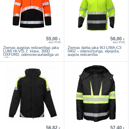
55,00
56,00
€
€
bez PVN
bez PVN
Ziemas augstas redzamības jaka
Ziemas darba jaka WJ-LIMA-C3-
LUMI HI-VIS 2. klase, 300D
0402 – ūdensizturīga, elpojoša,
OXFORD, ūdensnecaurlaidīga un
augsta redzamība
silta
56,82
57,40
€
€