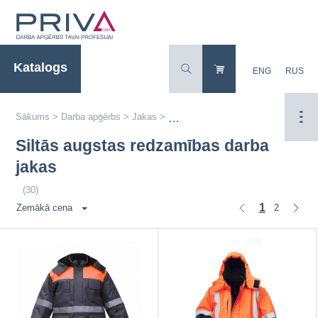
Katalogs
ENG
RUS
Sākums
>
Darba apģērbs
>
Jakas
>
Siltās augstas redzamības darba ja
Siltās augstas redzamības darba
jakas
(30)
1
2
Zemākā cena