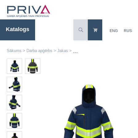
Katalogs
ENG
RUS
Sākums
>
Darba apģērbs
>
Jakas
>
Siltās augstas redzamības darba ja