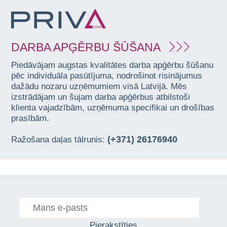
DARBA APĢĒRBU ŠŪŠANA
Piedāvājam augstas kvalitātes darba apģērbu šūšanu
pēc individuāla pasūtījuma, nodrošinot risinājumus
dažādu nozaru uzņēmumiem visā Latvijā. Mēs
izstrādājam un šujam darba apģērbus atbilstoši
klienta vajadzībām, uzņēmuma specifikai un drošības
prasībām.
(+371) 26176940
Ražošana daļas tālrunis:
Pierakstīties