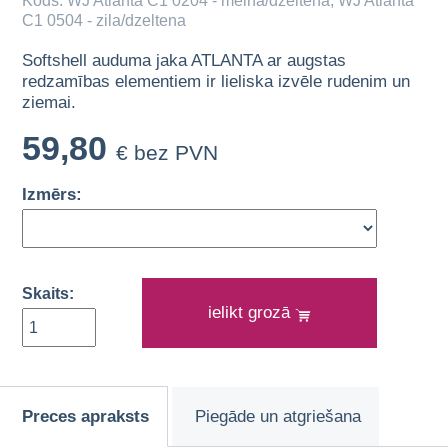
Kods: WJ Atlanta C1 0204 - melna/dzeltena, WJ Atlanta
C1 0504 - zila/dzeltena
Softshell auduma jaka ATLANTA ar augstas
redzamības elementiem ir lieliska izvēle rudenim un
ziemai.
59,80
€ bez PVN
Izmērs:
Skaits:
ielikt grozā
Preces apraksts
Piegāde un atgriešana