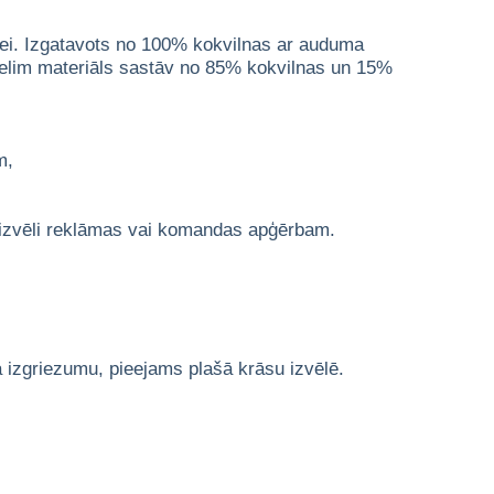
obei. Izgatavots no 100% kokvilnas ar auduma
delim materiāls sastāv no 85% kokvilnas un 15%
m,
u izvēli reklāmas vai komandas apģērbam.
la izgriezumu, pieejams plašā krāsu izvēlē.