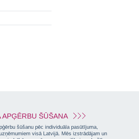
 APĢĒRBU ŠŪŠANA
pģērbu šūšanu pēc individuāla pasūtījuma,
 uzņēmumiem visā Latvijā. Mēs izstrādājam un