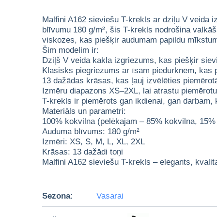
Malfini A162 sieviešu T-krekls ar dziļu V veida
blīvumu 180 g/m², šis T-krekls nodrošina valkā
viskozes, kas piešķir audumam papildu mīkstu
Šim modelim ir:
Dziļš V veida kakla izgriezums, kas piešķir siev
Klasisks piegriezums ar īsām piedurknēm, kas p
13 dažādas krāsas, kas ļauj izvēlēties piemērot
Izmēru diapazons XS–2XL, lai atrastu piemērotu
T-krekls ir piemērots gan ikdienai, gan darbam,
Materiāls un parametri:
100% kokvilna (pelēkajam – 85% kokvilna, 15%
Auduma blīvums: 180 g/m²
Izmēri: XS, S, M, L, XL, 2XL
Krāsas: 13 dažādi toņi
Malfini A162 sieviešu T-krekls – elegants, kvali
Sezona:
Vasarai