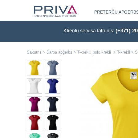
PRETĒRČU APĢĒRB
(+371) 2
Klientu servisa tālrunis:
Sākums
>
Darba apģērbs
>
T-krekli, polo krekli
>
T-krekli
>
S