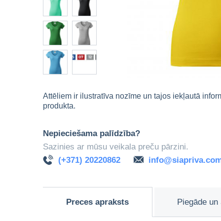
Attēliem ir ilustratīva nozīme un tajos iekļautā info
produkta.
Nepieciešama palīdzība?
Sazinies ar mūsu veikala preču pārzini.
(+371) 20220862
info@siapriva.co
Preces apraksts
Piegāde un 