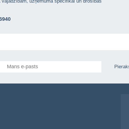
ta vajadzībām, uzņēmuma specifikai un drošības
76940
Pieraks