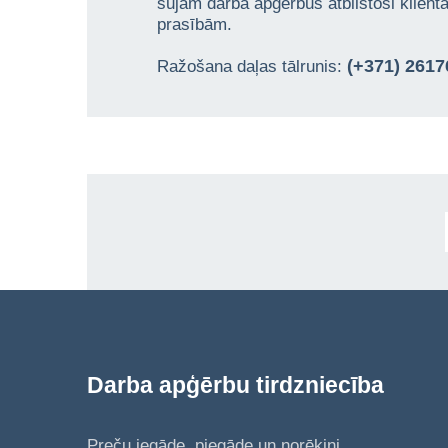
šujam darba apģērbus atbilstoši klien
prasībām.
(+371) 261
Ražošana daļas tālrunis:
Darba apģērbu tirdzniecība
Preču iegāde, piegāde un norēķini