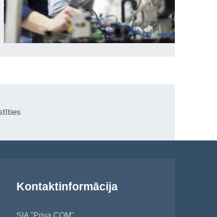
tīties
Kontaktinformācija
SIA "Priva COM"