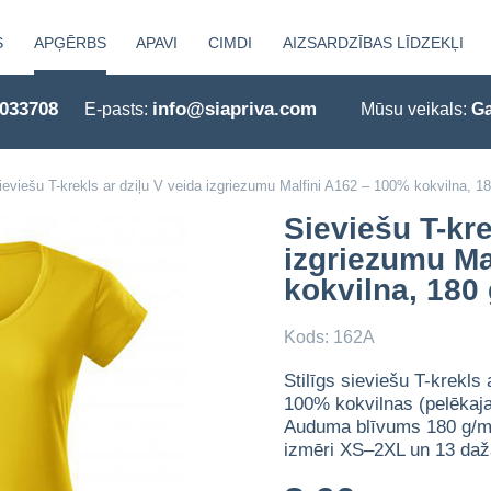
S
APĢĒRBS
APAVI
CIMDI
AIZSARDZĪBAS LĪDZEKĻI
0033708
info@siapriva.com
E-pasts:
Mūsu veikals:
Ga
ieviešu T-krekls ar dziļu V veida izgriezumu Malfini A162 – 100% kokvilna, 1
Sieviešu T-kre
izgriezumu Ma
kokvilna, 180
Kods: 162A
Stilīgs sieviešu T-krekls
100% kokvilnas (pelēkaj
Auduma blīvums 180 g/m² 
izmēri XS–2XL un 13 daž