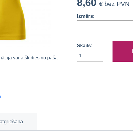
8,60
€ bez PVN
Izmērs:
Skaits:
rmācija var atšķirties no paša
m
atgriešana