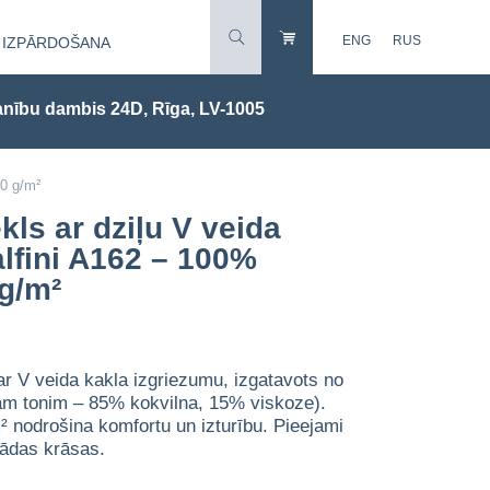
ENG
RUS
IZPĀRDOŠANA
nību dambis 24D, Rīga, LV-1005
80 g/m²
kls ar dziļu V veida
lfini A162 – 100%
 g/m²
 ar V veida kakla izgriezumu, izgatavots no
am tonim – 85% kokvilna, 15% viskoze).
nodrošina komfortu un izturību. Pieejami
ādas krāsas.