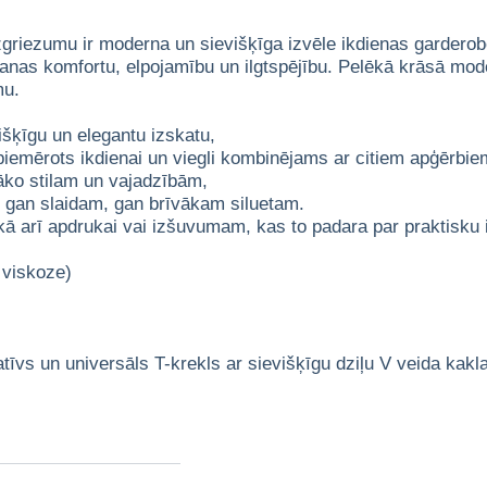
 izgriezumu ir moderna un sievišķīga izvēle ikdienas garder
šanas komfortu, elpojamību un ilgtspējību. Pelēkā krāsā mo
mu.
išķīgu un elegantu izskatu,
iemērots ikdienai un viegli kombinējams ar citiem apģērbie
āko stilam un vajadzībām,
 gan slaidam, gan brīvākam siluetam.
 kā arī apdrukai vai izšuvumam, kas to padara par praktisk
 viskoze)
tatīvs un universāls T-krekls ar sievišķīgu dziļu V veida kak