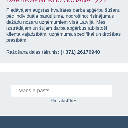
DARBA APĢĒRBU ŠŪŠANA
Piedāvājam augstas kvalitātes darba apģērbu šūšanu
pēc individuāla pasūtījuma, nodrošinot risinājumus
dažādu nozaru uzņēmumiem visā Latvijā. Mēs
izstrādājam un šujam darba apģērbus atbilstoši
klienta vajadzībām, uzņēmuma specifikai un drošības
prasībām.
(+371) 26176940
Ražošana daļas tālrunis:
Pierakstīties