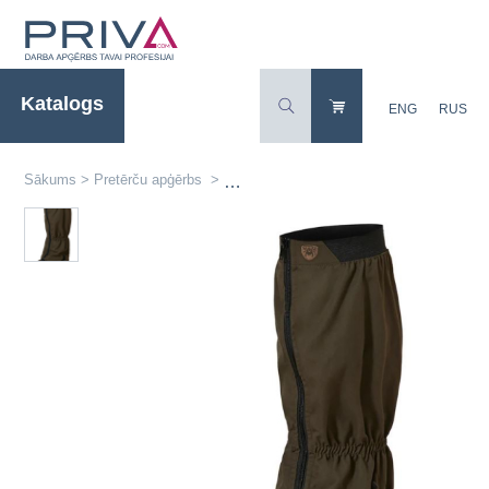
Katalogs
ENG
RUS
Sākums
>
Pretērču apģērbs
>
Pretērču Getras (bahilas) Ergoline 101.00