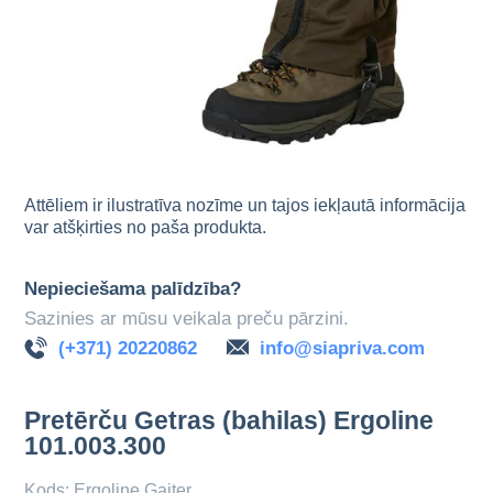
Attēliem ir ilustratīva nozīme un tajos iekļautā informācija
var atšķirties no paša produkta.
Nepieciešama palīdzība?
Sazinies ar mūsu veikala preču pārzini.
(+371) 20220862
info@siapriva.com
Pretērču Getras (bahilas) Ergoline
101.003.300
Kods: Ergoline Gaiter