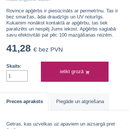
Rovince apģērbs ir piesūcināts ar permetrīnu. Tas ir
bez smaržas, ādai draudzīgs un UV noturīgs.
Kukainim nonākot kontaktā ar apģērbu, tas tiek
paralizēts un nespēj Jums iekost. Apģērbs saglabā
savu efektivitāti pat pēc 100 mazgāšanas reizēm.
41,28
€ bez PVN
Skaits:
ielikt grozā
Preces apraksts
Piegāde un atgriešana
Getras, kas uzvelkas uz apaviem un aizsargā pret