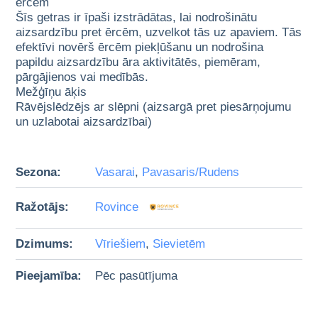
ērcēm
Šīs getras ir īpaši izstrādātas, lai nodrošinātu
aizsardzību pret ērcēm, uzvelkot tās uz apaviem. Tās
efektīvi novērš ērcēm piekļūšanu un nodrošina
papildu aizsardzību āra aktivitātēs, piemēram,
pārgājienos vai medībās.
Mežģīņu āķis
Rāvējslēdzējs ar slēpni (aizsargā pret piesārņojumu
un uzlabotai aizsardzībai)
Sezona:
Vasarai
,
Pavasaris/Rudens
Ražotājs:
Rovince
Dzimums:
Vīriešiem
,
Sievietēm
Pieejamība:
Pēc pasūtījuma