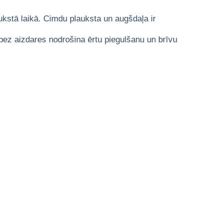
kstā laikā. Cimdu plauksta un augšdaļa ir
 bez aizdares nodrošina ērtu piegulšanu un brīvu