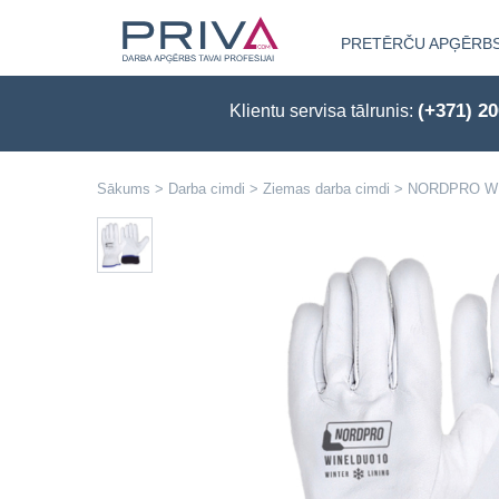
PRETĒRČU APĢĒRB
(+371) 2
Klientu servisa tālrunis:
Sākums
>
Darba cimdi
>
Ziemas darba cimdi
>
NORDPRO WINE