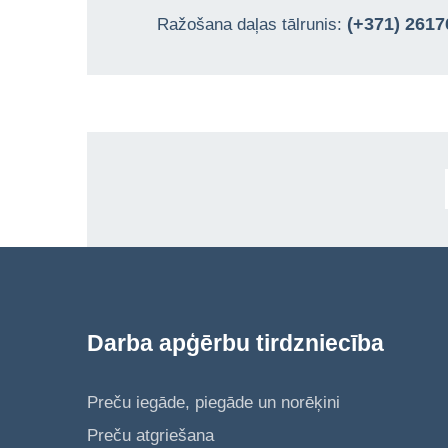
(+371) 261
Ražošana daļas tālrunis:
Darba apģērbu tirdzniecība
Preču iegāde, piegāde un norēķini
Preču atgriešana