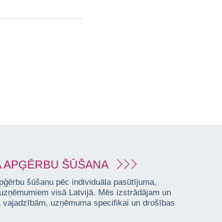
 APĢĒRBU ŠŪŠANA
pģērbu šūšanu pēc individuāla pasūtījuma,
 uzņēmumiem visā Latvijā. Mēs izstrādājam un
ta vajadzībām, uzņēmuma specifikai un drošības