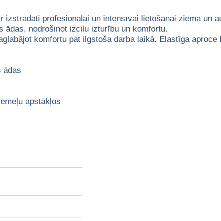
strādāti profesionālai un intensīvai lietošanai ziemā un au
s ādas, nodrošinot izcilu izturību un komfortu.
glabājot komfortu pat ilgstoša darba laikā. Elastīga aproce
s ādas
iemeļu apstākļos