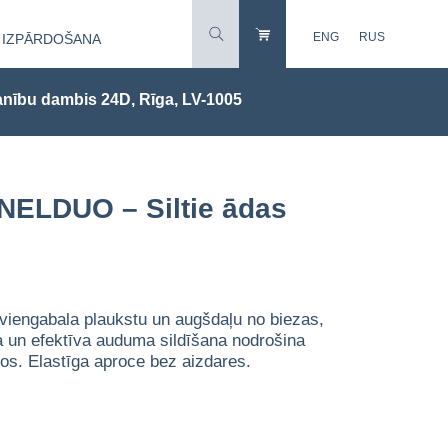
ENG
RUS
IZPĀRDOŠANA
nību dambis 24D, Rīga, LV-1005
ELDUO – Siltie ādas
ar viengabala plaukstu un augšdaļu no biezas,
 un efektīva auduma sildīšana nodrošina
os. Elastīga aproce bez aizdares.