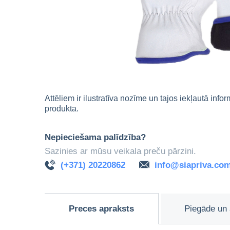
Attēliem ir ilustratīva nozīme un tajos iekļautā info
produkta.
Nepieciešama palīdzība?
Sazinies ar mūsu veikala preču pārzini.
(+371) 20220862
info@siapriva.co
Preces apraksts
Piegāde un 