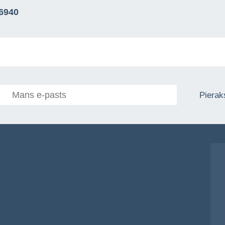
76940
Pieraks