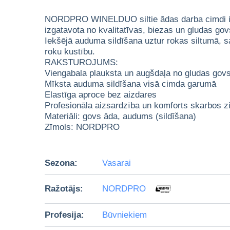
NORDPRO WINELDUO siltie ādas darba cimdi ir iz
izgatavota no kvalitatīvas, biezas un gludas gov
Iekšējā auduma sildīšana uztur rokas siltumā, sa
roku kustību.
RAKSTUROJUMS:
Viengabala plauksta un augšdaļa no gludas gov
Mīksta auduma sildīšana visā cimda garumā
Elastīga aproce bez aizdares
Profesionāla aizsardzība un komforts skarbos z
Materiāli: govs āda, audums (sildīšana)
Zīmols: NORDPRO
Sezona:
Vasarai
Ražotājs:
NORDPRO
Profesija:
Būvniekiem