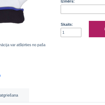
Izmērs:
Skaits:
rmācija var atšķirties no paša
m
atgriešana