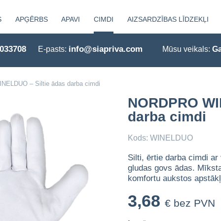
S
APĢĒRBS
APAVI
CIMDI
AIZSARDZĪBAS LĪDZEKĻI
0033708
info@siapriva.com
E-pasts:
Mūsu veikals:
Ga
LDUO – Siltie ādas darba cimdi
NORDPRO WIN
darba cimdi
Kods: WINELDUO
Silti, ērtie darba cimdi 
gludas govs ādas. Mīksta
komfortu aukstos apstākļ
3,68
€ bez PVN