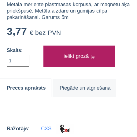
Metāla mērlente plastmasas korpusā, ar magnētu āķa
priekšpusē. Metāla aizdare un gumijas cilpa
pakarināšanai. Garums 5m
3,77
€ bez PVN
Skaits:
ielikt grozā
Preces apraksts
Piegāde un atgriešana
Ražotājs:
CXS