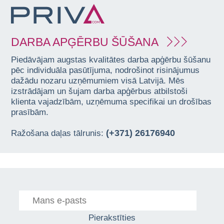
DARBA APĢĒRBU ŠŪŠANA
Piedāvājam augstas kvalitātes darba apģērbu šūšanu
pēc individuāla pasūtījuma, nodrošinot risinājumus
dažādu nozaru uzņēmumiem visā Latvijā. Mēs
izstrādājam un šujam darba apģērbus atbilstoši
klienta vajadzībām, uzņēmuma specifikai un drošības
prasībām.
(+371) 26176940
Ražošana daļas tālrunis:
Pierakstīties