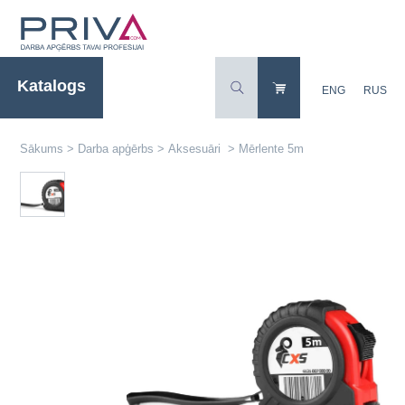
Katalogs
ENG
RUS
Sākums
>
Darba apģērbs
>
Aksesuāri
>
Mērlente 5m