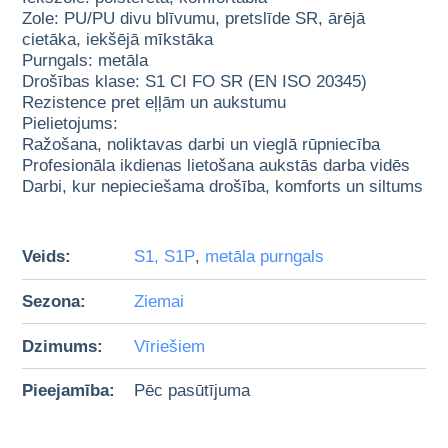
Zole: PU/PU divu blīvumu, pretslīde SR, ārējā
cietāka, iekšējā mīkstāka
Purngals: metāla
Drošības klase: S1 CI FO SR (EN ISO 20345)
Rezistence pret eļļām un aukstumu
Pielietojums:
Ražošana, noliktavas darbi un vieglā rūpniecība
Profesionāla ikdienas lietošana aukstās darba vidēs
Darbi, kur nepieciešama drošība, komforts un siltums
Veids:
S1, S1P
,
metāla purngals
Sezona:
Ziemai
Dzimums:
Vīriešiem
Pieejamība:
Pēc pasūtījuma