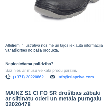
Attēliem ir ilustratīva nozīme un tajos iekļautā informācija
var atšķirties no paša produkta.
Nepieciešama palīdzība?
Sazinies ar mūsu veikala preču pārzini.
(+371) 20220862
info@siapriva.com
MAINZ S1 CI FO SR drošības zābaki
ar siltinātu oderi un metāla purngalu
02020478