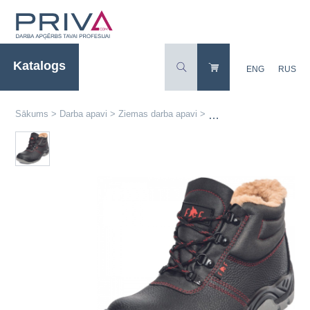
Katalogs
ENG
RUS
Sākums
>
Darba apavi
>
Ziemas darba apavi
>
MAINZ S1 CI FO SR drošīb