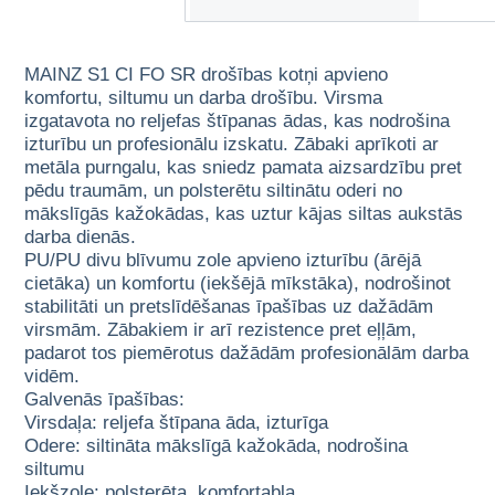
MAINZ S1 CI FO SR drošības kotņi apvieno
komfortu, siltumu un darba drošību. Virsma
izgatavota no reljefas štīpanas ādas, kas nodrošina
izturību un profesionālu izskatu. Zābaki aprīkoti ar
metāla purngalu, kas sniedz pamata aizsardzību pret
pēdu traumām, un polsterētu siltinātu oderi no
mākslīgās kažokādas, kas uztur kājas siltas aukstās
darba dienās.
PU/PU divu blīvumu zole apvieno izturību (ārējā
cietāka) un komfortu (iekšējā mīkstāka), nodrošinot
stabilitāti un pretslīdēšanas īpašības uz dažādām
virsmām. Zābakiem ir arī rezistence pret eļļām,
padarot tos piemērotus dažādām profesionālām darba
vidēm.
Galvenās īpašības:
Virsdaļa: reljefa štīpana āda, izturīga
Odere: siltināta mākslīgā kažokāda, nodrošina
siltumu
Iekšzole: polsterēta, komfortabla