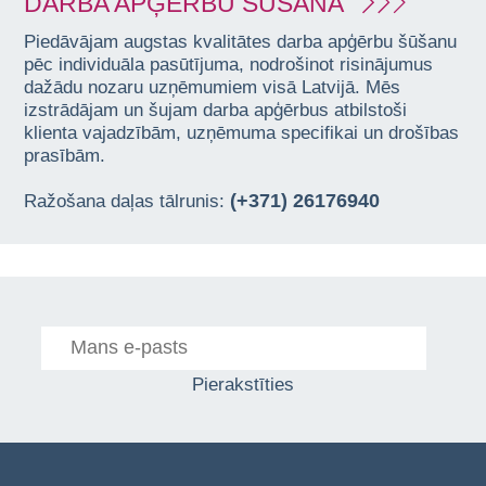
DARBA APĢĒRBU ŠŪŠANA
Piedāvājam augstas kvalitātes darba apģērbu šūšanu
pēc individuāla pasūtījuma, nodrošinot risinājumus
dažādu nozaru uzņēmumiem visā Latvijā. Mēs
izstrādājam un šujam darba apģērbus atbilstoši
klienta vajadzībām, uzņēmuma specifikai un drošības
prasībām.
(+371) 26176940
Ražošana daļas tālrunis:
Pierakstīties