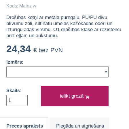
Kods: Mainz w
Drošības kotņi ar metāla purngalu, PU/PU divu
blīvumu zoli, siltinātu umēlās kažokādas oderi un
izturīgu ādas virsmu. O1 drošības klase ar rezistenci
pret eļļām un aukstumu.
24,34
€ bez PVN
Izmērs:
Skaits:
ielikt grozā
Preces apraksts
Piegāde un atgriešana