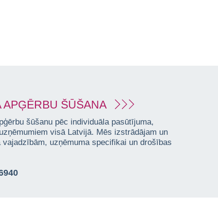
 APĢĒRBU ŠŪŠANA
pģērbu šūšanu pēc individuāla pasūtījuma,
 uzņēmumiem visā Latvijā. Mēs izstrādājam un
ta vajadzībām, uzņēmuma specifikai un drošības
76940