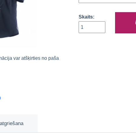
Skaits:
rmācija var atšķirties no paša
m
atgriešana