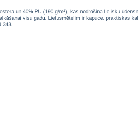
liestera un 40% PU (190 g/m²), kas nodrošina lielisku ūdensn
 valkāšanai visu gadu. Lietusmētelim ir kapuce, praktiskas ka
N 343.