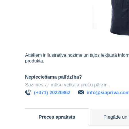
Attēliem ir ilustratīva nozīme un tajos iekļautā info
produkta.
Nepieciešama palīdzība?
Sazinies ar mūsu veikala preču pārzini.
(+371) 20220862
info@siapriva.co
Preces apraksts
Piegāde un 