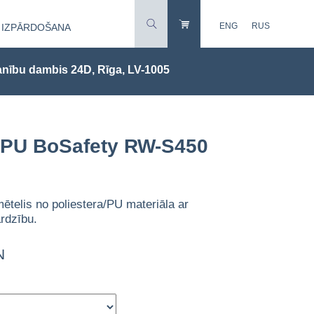
ENG
RUS
IZPĀRDOŠANA
nību dambis 24D, Rīga, LV-1005
s PU BoSafety RW-S450
mētelis no poliestera/PU materiāla ar
rdzību.
N