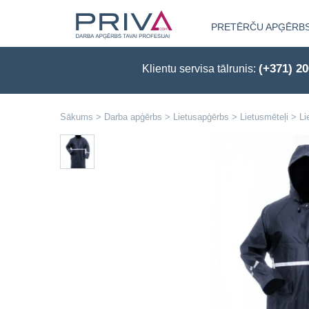
PRETĒRČU APĢĒRB
(+371) 2
Klientu servisa tālrunis:
Sākums
>
Darba apģērbs
>
Lietusapģērbs
>
Lietusmēteļi
>
Li