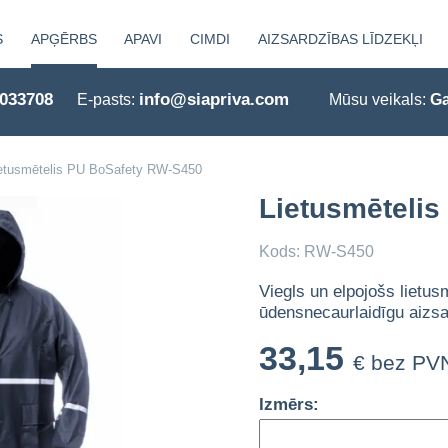
S
APĢĒRBS
APAVI
CIMDI
AIZSARDZĪBAS LĪDZEKĻI
0033708
info@siapriva.com
E-pasts:
Mūsu veikals:
Ga
etusmētelis PU BoSafety RW-S450
Lietusmēteli
Kods: RW-S450
Viegls un elpojošs lietus
ūdensnecaurlaidīgu aizsa
33,15
€ bez PV
Izmērs: