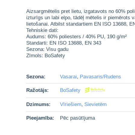
Aizsargmētelis pret lietu, izgatavots no 60% po
izturīgs un labi elpo, tādēļ mētelis ir piemērots
lietošanai. Atbilst standartiem EN ISO 13688, E
Tehniskie dati:
Audums: 60% poliesters / 40% PU, 190 g/m²
Standarti: EN ISO 13688, EN 343
Sezona: Visu gadu
Zīmols: BoSafety
Sezona:
Vasarai
,
Pavasaris/Rudens
Ražotājs:
BoSafety
Dzimums:
Vīriešiem
,
Sievietēm
Pieejamība:
Pēc pasūtījuma