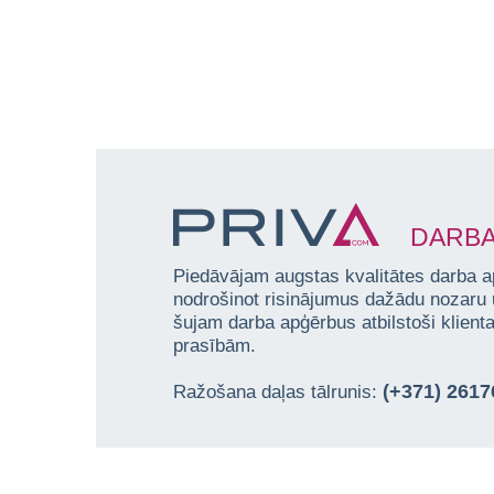
DARBA
Piedāvājam augstas kvalitātes darba a
nodrošinot risinājumus dažādu nozaru
šujam darba apģērbus atbilstoši klien
prasībām.
(+371) 261
Ražošana daļas tālrunis: