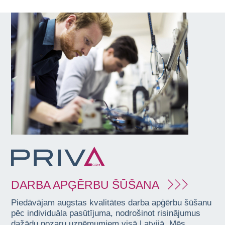
DARBA APĢĒRBU ŠŪŠANA
Piedāvājam augstas kvalitātes darba apģērbu šūšanu
pēc individuāla pasūtījuma, nodrošinot risinājumus
dažādu nozaru uzņēmumiem visā Latvijā. Mēs