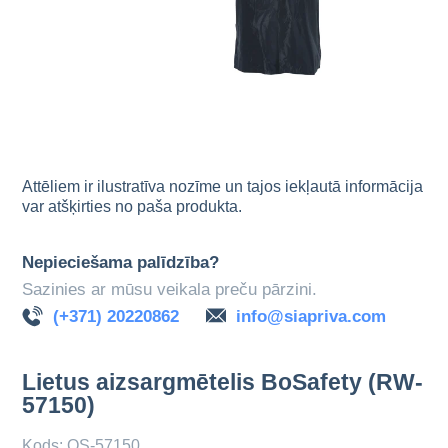
Attēliem ir ilustratīva nozīme un tajos iekļautā informācija
var atšķirties no paša produkta.
Nepieciešama palīdzība?
Sazinies ar mūsu veikala preču pārzini.
(+371) 20220862
info@siapriva.com
Lietus aizsargmētelis BoSafety (RW-
57150)
Kods: OS-57150