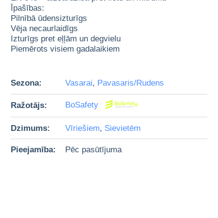
Īpašības:
Pilnībā ūdensizturīgs
Vēja necaurlaidīgs
Izturīgs pret eļļām un degvielu
Piemērots visiem gadalaikiem
Sezona:
Vasarai
,
Pavasaris/Rudens
Ražotājs:
BoSafety
Dzimums:
Vīriešiem
,
Sievietēm
Pieejamība:
Pēc pasūtījuma