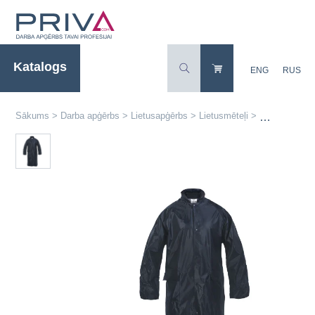
Katalogs
ENG
RUS
Sākums
>
Darba apģērbs
>
Lietusapģērbs
>
Lietusmēteļi
>
Lietus aizsa