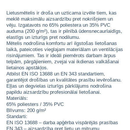
Lietusmētelis ir droša un uzticama izvēle tiem, kas
meklē maksimālu aizsardzību pret nokrišņiem un
vēju. Izgatavots no 65% poliestera un 35% PVC
auduma (200 g/m²), tas ir pilnībā ūdensnecaurlaidīgs,
elastīgs un izturīgs pret nodilumu.
Mētelis nodrošina komfortu arī ilgstošas lietošanas
laikā, pateicoties vieglajam materiālam un ventilācijas
risinājumiem. Tas ir ideāli piemērots darbam ārpus
telpām, pārgājieniem, zvejai vai ikdienas valkāšanai
lietainos apstākļos.
Atbilst EN ISO 13688 un EN 343 standartiem,
garantējot drošības un kvalitātes prasību ievērošanu.
Eļļas un degvielas izturīgs pārklājums nodrošina
papildu aizsardzību profesionālai lietošanai.
Materiāls:
65% poliesters / 35% PVC
Blīvums: 200 g/m²
Standarti:
EN ISO 13688 – darba apģērba vispārējās prasības
EN 343 – aizsardzība pret lietu un mitrumu