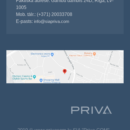
Faktiskā adrese: Ganību dambis 24D, Rīga, LV-
1005
Mob. tālr.: (+371) 20033708
E-pasts:
info@siapriva.com