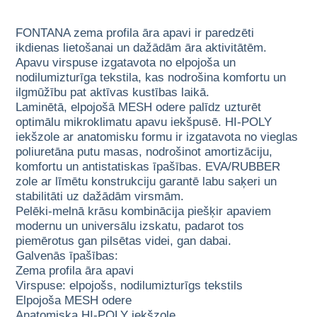
FONTANA zema profila āra apavi ir paredzēti
ikdienas lietošanai un dažādām āra aktivitātēm.
Apavu virspuse izgatavota no elpojoša un
nodilumizturīga tekstila, kas nodrošina komfortu un
ilgmūžību pat aktīvas kustības laikā.
Laminētā, elpojošā MESH odere palīdz uzturēt
optimālu mikroklimatu apavu iekšpusē. HI-POLY
iekšzole ar anatomisku formu ir izgatavota no vieglas
poliuretāna putu masas, nodrošinot amortizāciju,
komfortu un antistatiskas īpašības. EVA/RUBBER
zole ar līmētu konstrukciju garantē labu saķeri un
stabilitāti uz dažādām virsmām.
Pelēki-melnā krāsu kombinācija piešķir apaviem
modernu un universālu izskatu, padarot tos
piemērotus gan pilsētas videi, gan dabai.
Galvenās īpašības:
Zema profila āra apavi
Virspuse: elpojošs, nodilumizturīgs tekstils
Elpojoša MESH odere
Anatomiska HI-POLY iekšzole