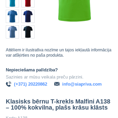
Attēliem ir ilustratīva nozīme un tajos iekļautā informācija
var atšķirties no paša produkta.
Nepieciešama palīdzība?
Sazinies ar mūsu veikala preču pārzini.
(+371) 20220862
info@siapriva.com
Klasisks bērnu T-krekls Malfini A138
– 100% kokvilna, plašs krāsu klāsts