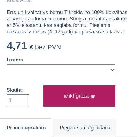
Kods: A138
Ērts un kvalitatīvs bērnu T-krekls no 100% kokvilnas
ar vidēju auduma biezumu. Stingra, nošūta apkaklīte
ar 5% elastānu, kas saglabā formu. Pieejams
dažādos izmēros (4–12 gadi) un plašā krāsu klāstā.
4,71
€ bez PVN
Izmērs:
Skaits:
ielikt grozā
Preces apraksts
Piegāde un atgriešana