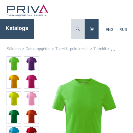
Katalogs
ENG
RUS
Sākums
>
Darba apģērbs
>
T-krekli, polo krekli
>
T-krekli
>
Klasisks bēr