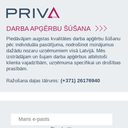
DARBA APĢĒRBU ŠŪŠANA
Piedāvājam augstas kvalitātes darba apģērbu šūšanu
pēc individuāla pasūtījuma, nodrošinot risinājumus
dažādu nozaru uzņēmumiem visā Latvijā. Mēs
izstrādājam un šujam darba apģērbus atbilstoši
klienta vajadzībām, uzņēmuma specifikai un drošības
prasībām.
(+371) 26176940
Ražošana daļas tālrunis: