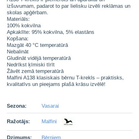
izšuvumam, padarot to par lielisku izvēli reklāmas un
skolas apģērbam.
Materiāls:
100% kokvilna
Apkaklīte: 95% kokvilna, 5% elastāns
Kopšana:
Mazgāt 40 °C temperatūrā
Nebalināt
Gludināt vidējā temperatūrā
Nedrīkst ķīmiski tīrīt
Žāvēt zemā temperatūrā
Malfini A138 klasiskais bērnu T-krekls – praktisks,
kvalitatīvs un pieejams plašā krāsu izvēlē!
Sezona:
Vasarai
Ražotājs:
Malfini
Dzimums:
Bērniem