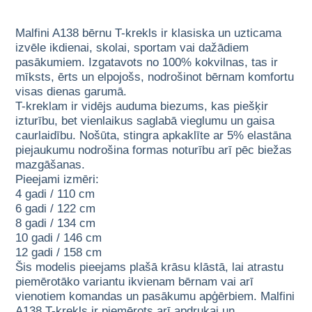
Malfini A138 bērnu T-krekls ir klasiska un uzticama
izvēle ikdienai, skolai, sportam vai dažādiem
pasākumiem. Izgatavots no 100% kokvilnas, tas ir
mīksts, ērts un elpojošs, nodrošinot bērnam komfortu
visas dienas garumā.
T-kreklam ir vidējs auduma biezums, kas piešķir
izturību, bet vienlaikus saglabā vieglumu un gaisa
caurlaidību. Nošūta, stingra apkaklīte ar 5% elastāna
piejaukumu nodrošina formas noturību arī pēc biežas
mazgāšanas.
Pieejami izmēri:
4 gadi / 110 cm
6 gadi / 122 cm
8 gadi / 134 cm
10 gadi / 146 cm
12 gadi / 158 cm
Šis modelis pieejams plašā krāsu klāstā, lai atrastu
piemērotāko variantu ikvienam bērnam vai arī
vienotiem komandas un pasākumu apģērbiem. Malfini
A138 T-krekls ir piemērots arī apdrukai un