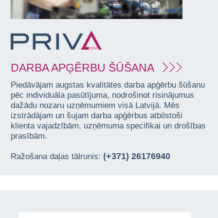
DARBA APĢĒRBU ŠŪŠANA
Piedāvājam augstas kvalitātes darba apģērbu šūšanu
pēc individuāla pasūtījuma, nodrošinot risinājumus
dažādu nozaru uzņēmumiem visā Latvijā. Mēs
izstrādājam un šujam darba apģērbus atbilstoši
klienta vajadzībām, uzņēmuma specifikai un drošības
prasībām.
(+371) 26176940
Ražošana daļas tālrunis: