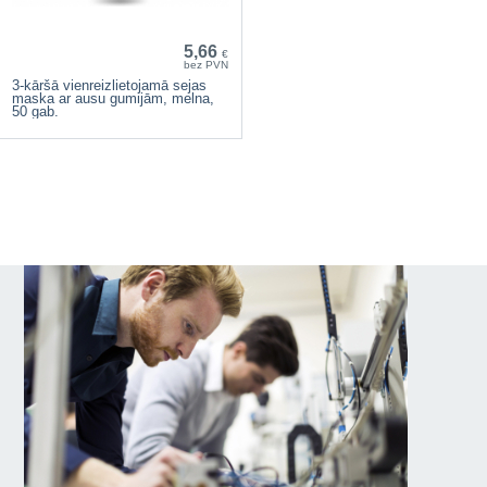
5,66
€
bez PVN
3-kāršā vienreizlietojamā sejas
maska ar ausu gumijām, melna,
50 gab.