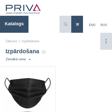
Katalogs
ENG
RUS
Sākums
>
Izpārdošana
Izpārdošana
(1)
Zemākā cena