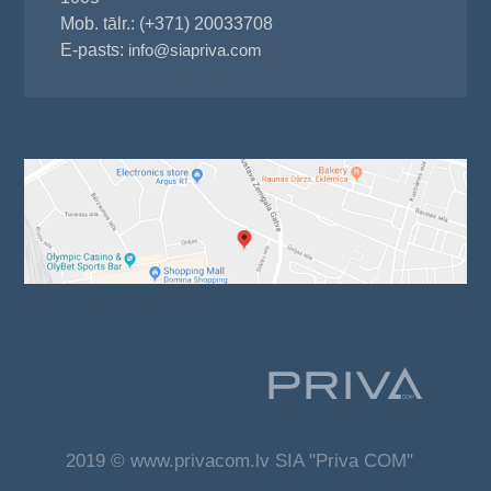
Mob. tālr.: (+371) 20033708
E-pasts:
info@siapriva.com
2019 © www.privacom.lv SIA "Priva COM"