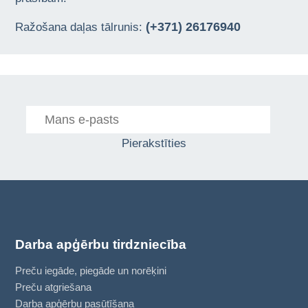
(+371) 26176940
Ražošana daļas tālrunis:
Pierakstīties
Darba apģērbu tirdzniecība
Preču iegāde, piegāde un norēķini
Preču atgriešana
Darba apģērbu pasūtīšana