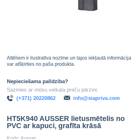
Attēliem ir ilustratīva nozīme un tajos iekļautā informācija
var atšķirties no paša produkta.
Nepieciešama palīdzība?
Sazinies ar mūsu veikala preču pārzini.
(+371) 20220862
info@siapriva.com
HT5K940 AUSSER lietusmētelis no
PVC ar kapuci, grafīta krāsā
Kods: Ausser