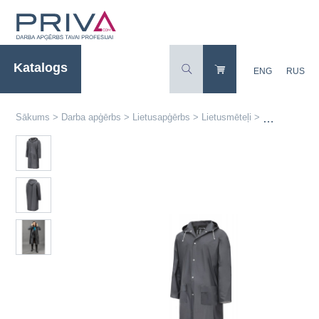
Katalogs
ENG
RUS
Sākums
>
Darba apģērbs
>
Lietusapģērbs
>
Lietusmēteļi
>
HT5K940 AUSS