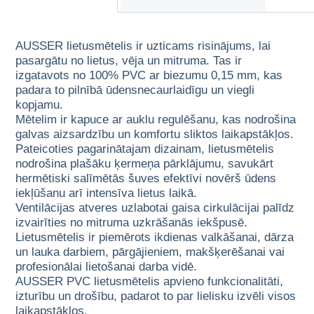
AUSSER lietusmētelis ir uzticams risinājums, lai
pasargātu no lietus, vēja un mitruma. Tas ir
izgatavots no 100% PVC ar biezumu 0,15 mm, kas
padara to pilnībā ūdensnecaurlaidīgu un viegli
kopjamu.
Mētelim ir kapuce ar auklu regulēšanu, kas nodrošina
galvas aizsardzību un komfortu sliktos laikapstākļos.
Pateicoties pagarinātajam dizainam, lietusmētelis
nodrošina plašāku ķermeņa pārklājumu, savukārt
hermētiski salīmētās šuves efektīvi novērš ūdens
iekļūšanu arī intensīva lietus laikā.
Ventilācijas atveres uzlabotai gaisa cirkulācijai palīdz
izvairīties no mitruma uzkrāšanās iekšpusē.
Lietusmētelis ir piemērots ikdienas valkāšanai, dārza
un lauka darbiem, pārgājieniem, makšķerēšanai vai
profesionālai lietošanai darba vidē.
AUSSER PVC lietusmētelis apvieno funkcionalitāti,
izturību un drošību, padarot to par lielisku izvēli visos
laikapstākļos.