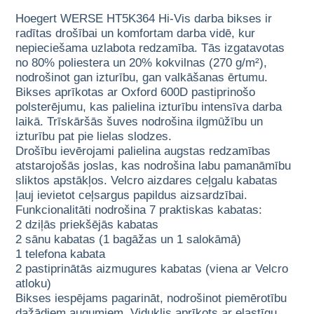
Hoegert WERSE HT5K364 Hi-Vis darba bikses ir
radītas drošībai un komfortam darba vidē, kur
nepieciešama uzlabota redzamība. Tās izgatavotas
no 80% poliestera un 20% kokvilnas (270 g/m²),
nodrošinot gan izturību, gan valkāšanas ērtumu.
Bikses aprīkotas ar Oxford 600D pastiprinošo
polsterējumu, kas palielina izturību intensīva darba
laikā. Trīskāršās šuves nodrošina ilgmūžību un
izturību pat pie lielas slodzes.
Drošību ievērojami palielina augstas redzamības
atstarojošās joslas, kas nodrošina labu pamanāmību
sliktos apstākļos. Velcro aizdares ceļgalu kabatas
ļauj ievietot ceļsargus papildus aizsardzībai.
Funkcionalitāti nodrošina 7 praktiskas kabatas:
2 dziļās priekšējās kabatas
2 sānu kabatas (1 bagāžas un 1 salokāmā)
1 telefona kabata
2 pastiprinātās aizmugures kabatas (viena ar Velcro
atloku)
Bikses iespējams pagarināt, nodrošinot piemērotību
dažādiem augumiem. Viduklis aprīkots ar elastīgu