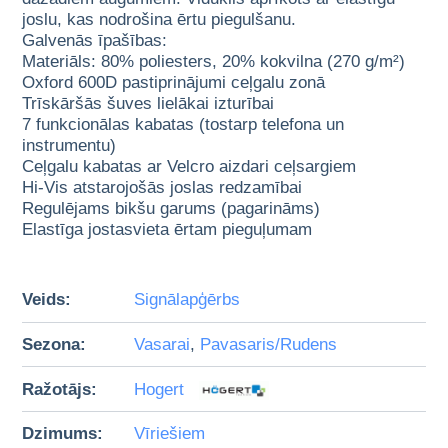
joslu, kas nodrošina ērtu piegulšanu.
Galvenās īpašības:
Materiāls: 80% poliesters, 20% kokvilna (270 g/m²)
Oxford 600D pastiprinājumi ceļgalu zonā
Trīskāršās šuves lielākai izturībai
7 funkcionālas kabatas (tostarp telefona un
instrumentu)
Ceļgalu kabatas ar Velcro aizdari ceļsargiem
Hi-Vis atstarojošās joslas redzamībai
Regulējams bikšu garums (pagarināms)
Elastīga jostasvieta ērtam pieguļumam
Veids:
Signālapģērbs
Sezona:
Vasarai
,
Pavasaris/Rudens
Ražotājs:
Hogert
Dzimums:
Vīriešiem