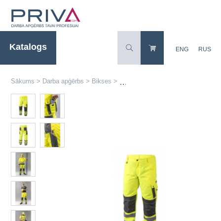
Katalogs
ENG
RUS
Sākums
>
Darba apģērbs
>
Bikses
>
Augstas redzamības darba bikses