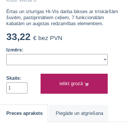
Kods: Werse B
Ērtas un izturīgas Hi-Vis darba bikses ar trīskāršām
šuvēm, pastiprinātiem ceļiem, 7 funkcionālām
kabatām un augstas redzamības elementiem.
33,22
€ bez PVN
Izmērs:
Skaits:
ielikt grozā
Preces apraksts
Piegāde un atgriešana