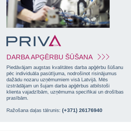
DARBA APĢĒRBU ŠŪŠANA
Piedāvājam augstas kvalitātes darba apģērbu šūšanu
pēc individuāla pasūtījuma, nodrošinot risinājumus
dažādu nozaru uzņēmumiem visā Latvijā. Mēs
izstrādājam un šujam darba apģērbus atbilstoši
klienta vajadzībām, uzņēmuma specifikai un drošības
prasībām.
(+371) 26176940
Ražošana daļas tālrunis: