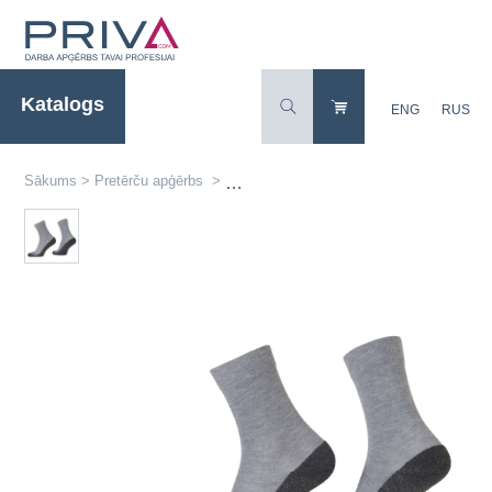
Katalogs
ENG
RUS
Sākums
>
Pretērču apģērbs
>
Grizzly Alaska Socks Grey — bērnu pretē