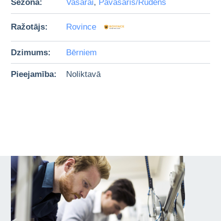
Sezona:
Vasarai
,
Pavasaris/Rudens
Ražotājs:
Rovince
Dzimums:
Bērniem
Pieejamība:
Noliktavā