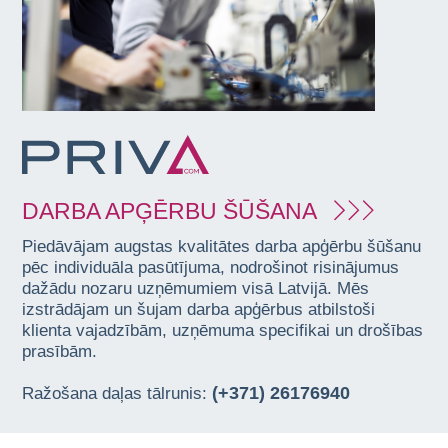
DARBA APĢĒRBU ŠŪŠANA
Piedāvājam augstas kvalitātes darba apģērbu šūšanu
pēc individuāla pasūtījuma, nodrošinot risinājumus
dažādu nozaru uzņēmumiem visā Latvijā. Mēs
izstrādājam un šujam darba apģērbus atbilstoši
klienta vajadzībām, uzņēmuma specifikai un drošības
prasībām.
(+371) 26176940
Ražošana daļas tālrunis: