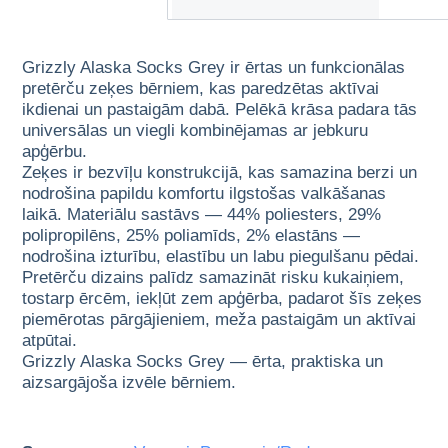
Grizzly Alaska Socks Grey ir ērtas un funkcionālas
pretērču zeķes bērniem, kas paredzētas aktīvai
ikdienai un pastaigām dabā. Pelēkā krāsa padara tās
universālas un viegli kombinējamas ar jebkuru
apģērbu.
Zeķes ir bezvīļu konstrukcijā, kas samazina berzi un
nodrošina papildu komfortu ilgstošas valkāšanas
laikā. Materiālu sastāvs — 44% poliesters, 29%
polipropilēns, 25% poliamīds, 2% elastāns —
nodrošina izturību, elastību un labu piegulšanu pēdai.
Pretērču dizains palīdz samazināt risku kukaiņiem,
tostarp ērcēm, iekļūt zem apģērba, padarot šīs zeķes
piemērotas pārgājieniem, meža pastaigām un aktīvai
atpūtai.
Grizzly Alaska Socks Grey — ērta, praktiska un
aizsargājoša izvēle bērniem.