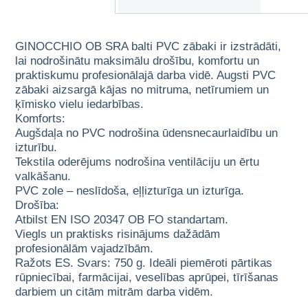
GINOCCHIO OB SRA balti PVC zābaki ir izstrādāti,
lai nodrošinātu maksimālu drošību, komfortu un
praktiskumu profesionālajā darba vidē. Augsti PVC
zābaki aizsargā kājas no mitruma, netīrumiem un
ķīmisko vielu iedarbības.
Komforts:
Augšdaļa no PVC nodrošina ūdensnecaurlaidību un
izturību.
Tekstila oderējums nodrošina ventilāciju un ērtu
valkāšanu.
PVC zole – neslīdoša, eļļizturīga un izturīga.
Drošība:
Atbilst EN ISO 20347 OB FO standartam.
Viegls un praktisks risinājums dažādām
profesionālām vajadzībām.
Ražots ES. Svars: 750 g. Ideāli piemēroti pārtikas
rūpniecībai, farmācijai, veselības aprūpei, tīrīšanas
darbiem un citām mitrām darba vidēm.