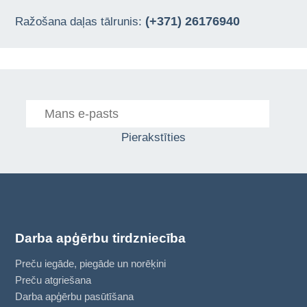
(+371) 26176940
Ražošana daļas tālrunis:
Pierakstīties
Darba apģērbu tirdzniecība
Preču iegāde, piegāde un norēķini
Preču atgriešana
Darba apģērbu pasūtīšana