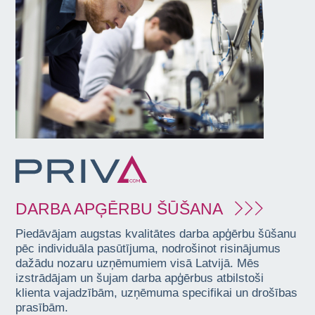
DARBA APĢĒRBU ŠŪŠANA
Piedāvājam augstas kvalitātes darba apģērbu šūšanu
pēc individuāla pasūtījuma, nodrošinot risinājumus
dažādu nozaru uzņēmumiem visā Latvijā. Mēs
izstrādājam un šujam darba apģērbus atbilstoši
klienta vajadzībām, uzņēmuma specifikai un drošības
prasībām.