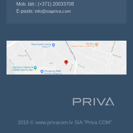
Mob. tālr.: (+371) 20033708
E-pasts:
info@siapriva.com
2019 © www.privacom.lv SIA "Priva COM"