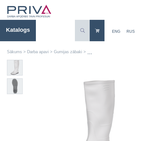
Katalogs
ENG
RUS
Sākums
>
Darba apavi
>
Gumijas zābaki
>
GINOCCHIO OB SRA balti PVC 