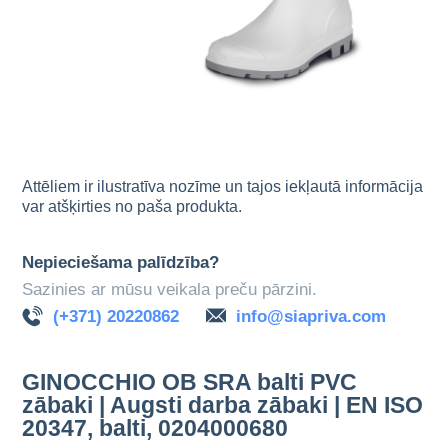
Attēliem ir ilustratīva nozīme un tajos iekļautā informācija
var atšķirties no paša produkta.
Nepieciešama palīdzība?
Sazinies ar mūsu veikala preču pārzini.
(+371) 20220862
info@siapriva.com
GINOCCHIO OB SRA balti PVC
zābaki | Augsti darba zābaki | EN ISO
20347, balti, 0204000680