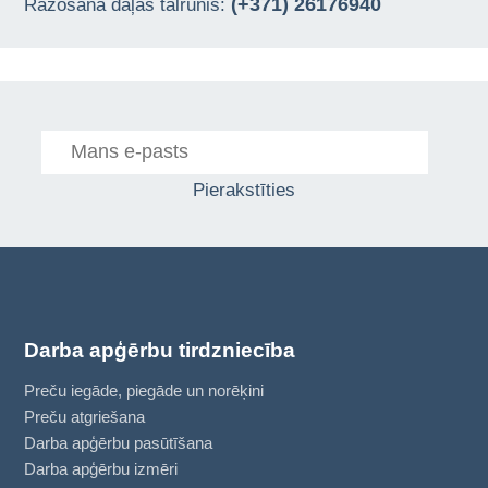
(+371) 26176940
Ražošana daļas tālrunis:
Pierakstīties
Darba apģērbu tirdzniecība
Preču iegāde, piegāde un norēķini
Preču atgriešana
Darba apģērbu pasūtīšana
Darba apģērbu izmēri