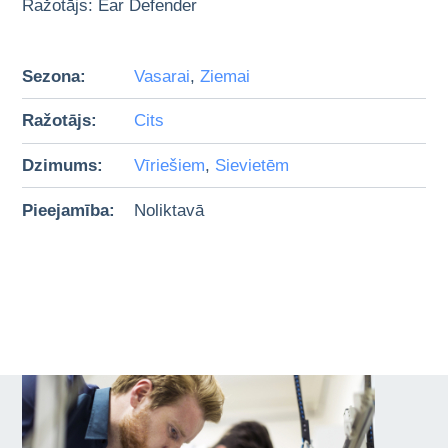
Ražotājs: Ear Defender
Sezona:
Vasarai
,
Ziemai
Ražotājs:
Cits
Dzimums:
Vīriešiem
,
Sievietēm
Pieejamība:
Noliktavā