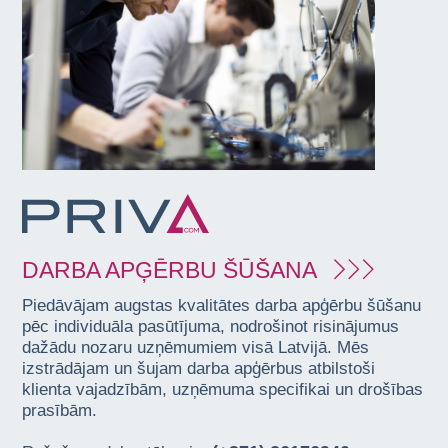
DARBA APĢĒRBU ŠŪŠANA
Piedāvājam augstas kvalitātes darba apģērbu šūšanu
pēc individuāla pasūtījuma, nodrošinot risinājumus
dažādu nozaru uzņēmumiem visā Latvijā. Mēs
izstrādājam un šujam darba apģērbus atbilstoši
klienta vajadzībām, uzņēmuma specifikai un drošības
prasībām.