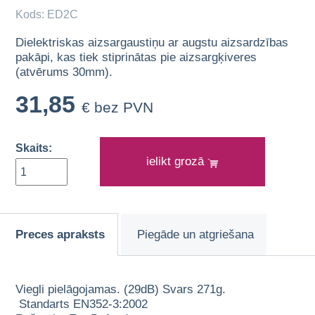
Kods: ED2C
Dielektriskas aizsargaustiņu ar augstu aizsardzības
pakāpi, kas tiek stiprinātas pie aizsargķiveres
(atvērums 30mm).
31,85
€ bez PVN
Skaits:
ielikt grozā
Preces apraksts
Piegāde un atgriešana
Viegli pielāgojamas. (29dB) Svars 271g.
Standarts EN352-3:2002