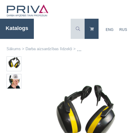
Katalogs
ENG
RUS
Sākums
>
Darba aizsardzības līdzekļi
>
Dzirdes aizsardzības līdzekļi
>