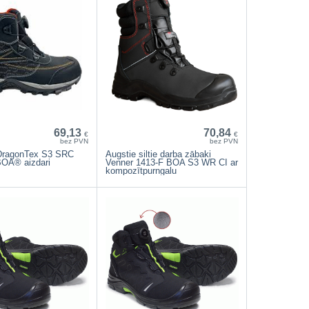
69,13
70,84
€
€
bez PVN
bez PVN
DragonTex S3 SRC
Augstie siltie darba zābaki
BOA® aizdari
Venner 1413-F BOA S3 WR CI ar
kompozītpurngalu