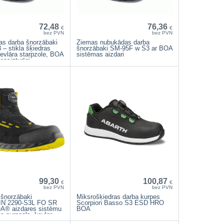
72,48
76,36
€
€
bez PVN
bez PVN
s darba šņorzābaki
Ziemas nubukādas darba
– stikla šķiedras
šnorzābaki SM-95F w S3 ar BOA
kevlāra starpzole, BOA
sistēmas aizdari
ensizturīgi
99,30
100,87
€
€
bez PVN
bez PVN
šņorzābaki
Miksrošķiedras darba kurpes
N 2290-S3L FO SR
Scorpion Basso S3 ESD HRO
A® aizdares sistēmu
BOA
a purngals, kevlar