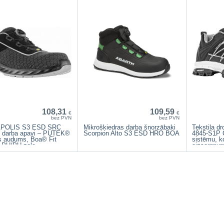
108,31
109,59
€
€
bez PVN
bez PVN
POLIS S3 ESD SRC
Mikrošķiedras darba šņorzābaki
Tekstila d
s darba apavi – PUTEK®
Scorpion Alto S3 ESD HRO BOA
4845-S1P C
is audums, Boa® Fit
sistēmu, k
 PU/PU zole
aizsargpur
starpzoli