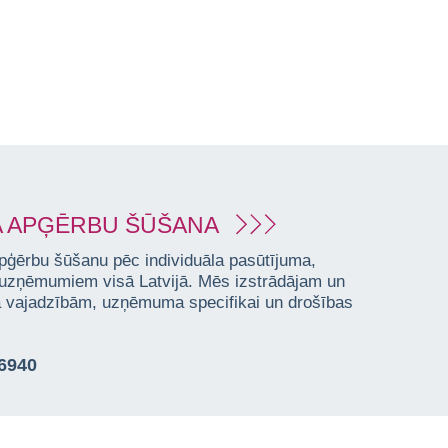
 APĢĒRBU ŠŪŠANA
pģērbu šūšanu pēc individuāla pasūtījuma,
 uzņēmumiem visā Latvijā. Mēs izstrādājam un
ta vajadzībām, uzņēmuma specifikai un drošības
76940