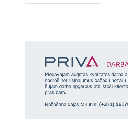
DARBA
Piedāvājam augstas kvalitātes darba a
nodrošinot risinājumus dažādu nozaru
šujam darba apģērbus atbilstoši klien
prasībām.
(+371) 261
Ražošana daļas tālrunis: