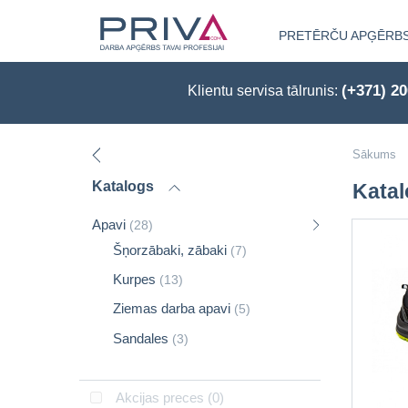
PRETĒRČU APĢĒRB
(+371) 2
Klientu servisa tālrunis:
Sākums
Katalogs
Kata
Apavi
(28)
Šņorzābaki, zābaki
(7)
Kurpes
(13)
Ziemas darba apavi
(5)
Sandales
(3)
Akcijas preces
(0)