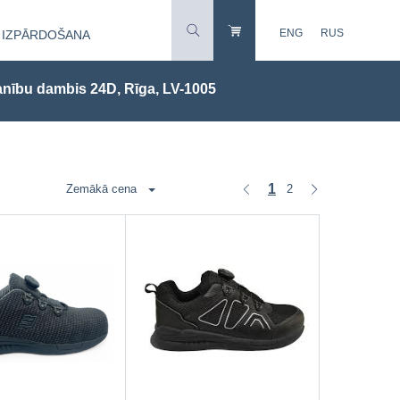
ENG
RUS
IZPĀRDOŠANA
nību dambis 24D, Rīga, LV-1005
1
2
Zemākā cena