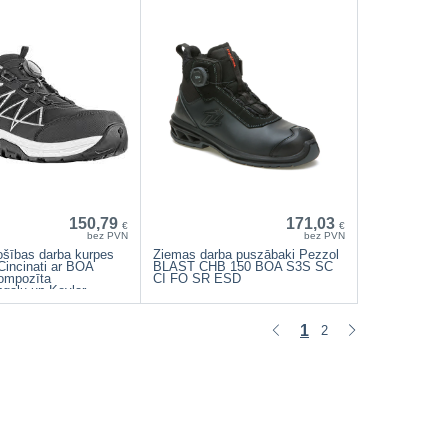
150,79
171,03
€
€
bez PVN
bez PVN
rošības darba kurpes
Ziemas darba puszābaki Pezzol
incinati ar BOA
BLAST CHB 150 BOA S3S SC
ompozīta
CI FO SR ESD
ngalu un Kevlar
1
2