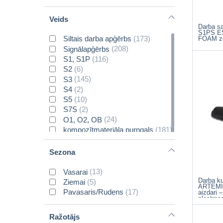
Veids
Darba s
S1PS ES
Siltais darba apģērbs
(173)
FOAM zo
Signālapģērbs
(208)
S1, S1P
(116)
S2
(6)
S3
(145)
S4
(2)
S5
(10)
S7S
(2)
O1, O2, OB
(24)
kompozītmateriāla purngals
(181)
metāla purngals
(91)
EVA
(7)
Sezona
BOA® Fit System
(25)
SB
(1)
Vasarai
(13)
Ādas cimdi
(12)
Darba k
Ziemai
(5)
ARTEMI
Kombinētie ādas cimdi
(38)
Pavasaris/Rudens
(17)
aizdari 
plastma
Siltie
(33)
kompozīt
Pretvibrācijas cimdi
(1)
Ražotājs
Metinātāju cimdi
(8)