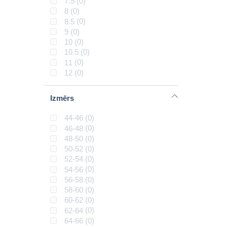
7.5
(0)
26
(0)
8
(0)
30
(0)
8.5
(0)
59
(0)
9
(0)
29
(0)
10
(0)
118
(0)
10.5
(0)
32
(0)
11
(0)
120
(0)
12
(0)
104
(0)
116
(0)
Izmērs
128
(0)
140
(0)
44-46
(0)
152
(0)
46-48
(0)
32
(0)
48-50
(0)
50-52
(0)
52-54
(0)
54-56
(0)
56-58
(0)
58-60
(0)
60-62
(0)
62-64
(0)
64-66
(0)