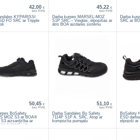
42,00
45,22
€
€
bez PVN
bez PVN
andales KYPARISSI
Darba kurpes MARSEL-MOZ
Darba kur
D FO SRC ar Tripple
S1P SRC – Vieglas, elpojošas ar
SRC ar BOA
li
ātro BOA aizdares sistēmu
50,45
51,10
€
€
bez PVN
bez PVN
urpes BoSafety
Darba Sandales Bo Safety
BoSafety
S MOZ S3 ar BOA®
7114P S1P A, SRC, Atop ar
ESD darba a
– S3 aizsardzība ar
kompozīta purngalu
elpojoši ar
sas purngalu un
a zoli