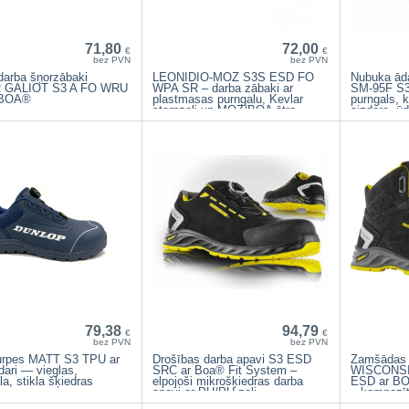
71,80
72,00
€
€
bez PVN
bez PVN
darba šņorzābaki
LEONIDIO-MOZ S3S ESD FO
Nubuka āda
 GALIOT S3 A FO WRU
WPA SR – darba zābaki ar
SM-95F S3 
 BOA®
plastmasas purngalu, Kevlar
purngals, 
starpzoli un MOZ/BOA ātro
aizdare, ūd
šņorēšanas sistēmu
79,38
94,79
€
€
bez PVN
bez PVN
urpes MATT S3 TPU ar
Drošības darba apavi S3 ESD
Zamšādas 
ari — vieglas,
SRC ar Boa® Fit System –
WISCONSI
a, stikla šķiedras
elpojoši mikrošķiedras darba
ESD ar BO
apavi ar PU/PU zoli
– kompozīt
starpzole