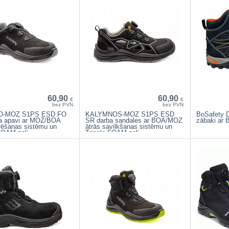
60,90
60,90
€
€
bez PVN
bez PVN
O-MOZ S1PS ESD FO
KALYMNOS-MOZ S1PS ESD
BoSafety 
a apavi ar MOZ/BOA
SR darba sandales ar BOA/MOZ
zābaki ar 
rēšanas sistēmu un
ātrās savilkšanas sistēmu un
FOAM zoli
Tripple FOAM zoli