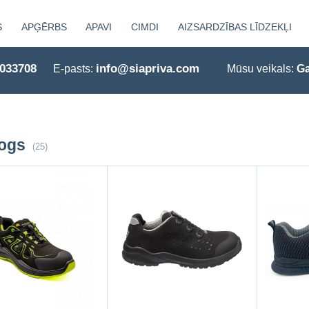
S
APĢĒRBS
APAVI
CIMDI
AIZSARDZĪBAS LĪDZEKĻI
0033708
info@siapriva.com
E-pasts:
Mūsu veikals:
Ga
logs
(25)