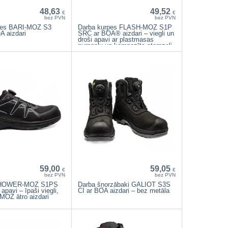
48,63
49,52
€
€
bez PVN
bez PVN
pes BARI-MOZ S3
Darba kurpes FLASH-MOZ S1P
 aizdari
SRC ar BOA® aizdari – viegli un
droši apavi ar plastmasas
purngalu un kompozīta starpzoli
59,00
59,05
€
€
bez PVN
bez PVN
 HOWER-MOZ S1PS
Darba šņorzābaki GALIOT S3S
pavi – īpaši viegli,
CI ar BOA aizdari – bez metāla
 MOZ ātro aizdari