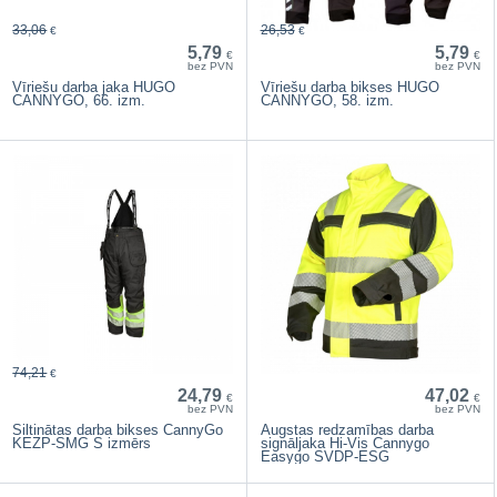
33,06
26,53
€
€
5,79
5,79
€
€
bez PVN
bez PVN
Vīriešu darba jaka HUGO
Vīriešu darba bikses HUGO
CANNYGO, 66. izm.
CANNYGO, 58. izm.
74,21
€
24,79
47,02
€
€
bez PVN
bez PVN
Siltinātas darba bikses CannyGo
Augstas redzamības darba
KEZP-SMG S izmērs
signāljaka Hi-Vis Cannygo
Easygo SVDP-ESG