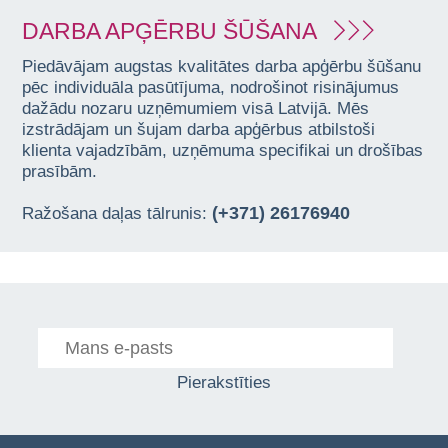
DARBA APĢĒRBU ŠŪŠANA
Piedāvājam augstas kvalitātes darba apģērbu šūšanu
pēc individuāla pasūtījuma, nodrošinot risinājumus
dažādu nozaru uzņēmumiem visā Latvijā. Mēs
izstrādājam un šujam darba apģērbus atbilstoši
klienta vajadzībām, uzņēmuma specifikai un drošības
prasībām.
(+371) 26176940
Ražošana daļas tālrunis:
Pierakstīties