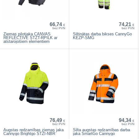
66,74
74,21
€
€
bez PVN
bez PVN
Ziemas pilotjaka CANVAS
Siltinātas darba bikses CannyGo
REFLECTIVE STZT-RPILK ar
KEZP-SMG
atstarojošiem elementiem
76,49
94,34
€
€
bez PVN
bez PVN
Augstas redzamības ziemas jaka
Silta augstas redzamības darba
Cannygo Brightgo STZI-NBR
jaka SmartGo Cannygo