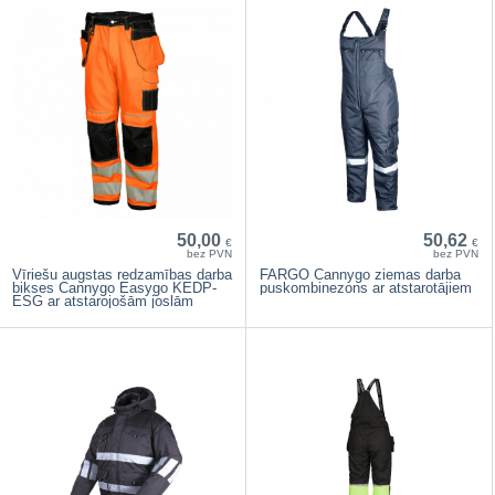
50,00
50,62
€
€
bez PVN
bez PVN
Vīriešu augstas redzamības darba
FARGO Cannygo ziemas darba
bikses Cannygo Easygo KEDP-
puskombinezons ar atstarotājiem
ESG ar atstarojošām joslām