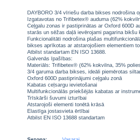
DAYBORO 3/4 vīriešu darba bikses nodrošina opti
Izgatavotas no Trifibetex® auduma (62% kokvilna,
Ceļgalu zonas ir pastiprinātas ar Oxford 600D a
starās un sēžas daļā ievērojami pagarina bikšu 
Funkcionalitāti nodrošina plašas multifunkcionāl
bikses aprīkotas ar atstarojošiem elementiem t
Atbilst standartam EN ISO 13688.
Galvenās īpašības:
Materiāls: Trifibetex® (62% kokvilna, 35% poli
3/4 garuma darba bikses, ideāli piemērotas silt
Oxford 600D pastiprinājumi ceļgalu zonā
Kabatas ceļsargu ievietošanai
Multifunkcionālās priekšējās kabatas ar instrum
Trīskārši šuvumi izturībai
Atstarojoši elementi tonētā krāsā
Elastīga jostasvieta ērtībai
Atbilst EN ISO 13688 standartam
Sezona:
Vasarai