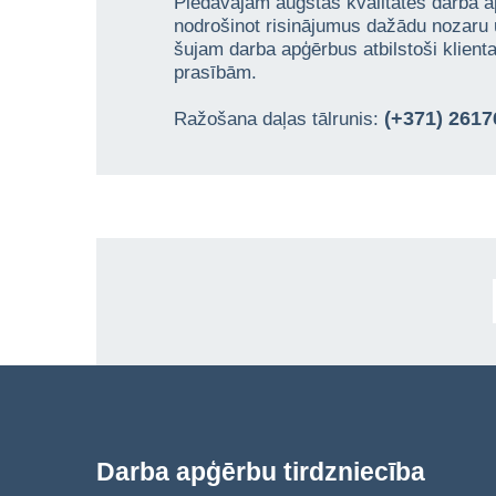
Piedāvājam augstas kvalitātes darba a
nodrošinot risinājumus dažādu nozaru
šujam darba apģērbus atbilstoši klien
prasībām.
(+371) 261
Ražošana daļas tālrunis:
Darba apģērbu tirdzniecība