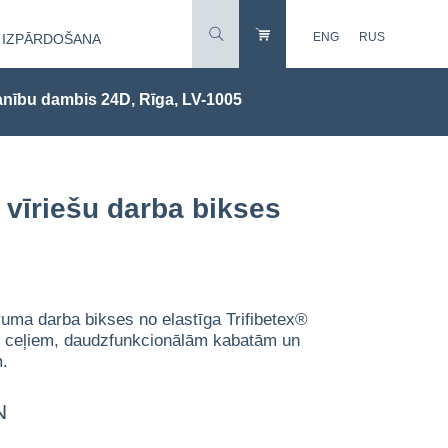
ENG
RUS
IZPĀRDOŠANA
nību dambis 24D, Rīga, LV-1005
vīriešu darba bikses
ruma darba bikses no elastīga Trifibetex®
m ceļiem, daudzfunkcionālām kabatām un
m.
N