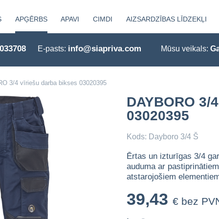
S
APĢĒRBS
APAVI
CIMDI
AIZSARDZĪBAS LĪDZEKĻI
0033708
info@siapriva.com
E-pasts:
Mūsu veikals:
Ga
 3/4 vīriešu darba bikses 03020395
DAYBORO 3/4 
03020395
Kods: Dayboro 3/4 Š
Ērtas un izturīgas 3/4 ga
auduma ar pastiprinātie
atstarojošiem elementie
39,43
€ bez PV