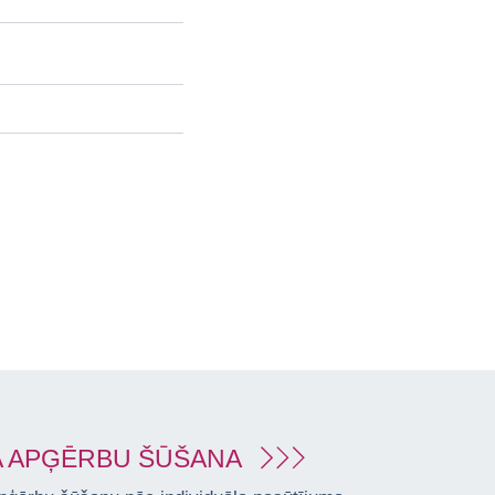
 APĢĒRBU ŠŪŠANA