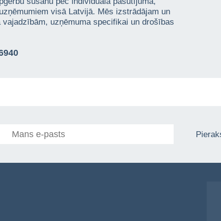
pģērbu šūšanu pēc individuāla pasūtījuma,
 uzņēmumiem visā Latvijā. Mēs izstrādājam un
ta vajadzībām, uzņēmuma specifikai un drošības
76940
Pieraks