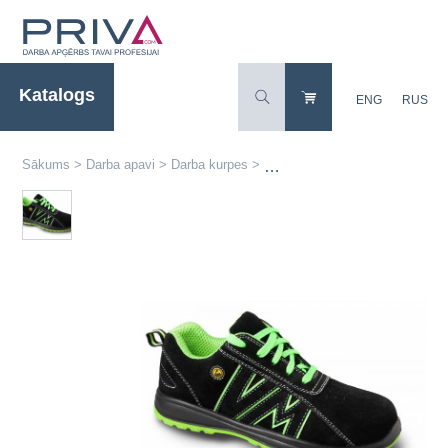
Katalogs
ENG
RUS
Sākums
>
Darba apavi
>
Darba kurpes
>
Darba kurpes TOKIO 2125 S1 E