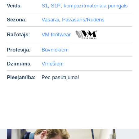
Veids:
S1, S1P
,
kompozītmateriāla purngals
Sezona:
Vasarai
,
Pavasaris/Rudens
Ražotājs:
VM footwear
Profesija:
Būvniekiem
Dzimums:
Vīriešiem
Pieejamība:
Pēc pasūtījuma!