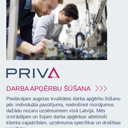
DARBA APĢĒRBU ŠŪŠANA
Piedāvājam augstas kvalitātes darba apģērbu šūšanu
pēc individuāla pasūtījuma, nodrošinot risinājumus
dažādu nozaru uzņēmumiem visā Latvijā. Mēs
izstrādājam un šujam darba apģērbus atbilstoši
klienta vajadzībām, uzņēmuma specifikai un drošības