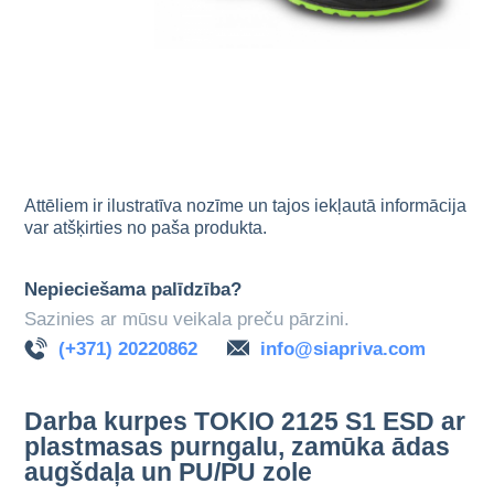
Attēliem ir ilustratīva nozīme un tajos iekļautā informācija
var atšķirties no paša produkta.
Nepieciešama palīdzība?
Sazinies ar mūsu veikala preču pārzini.
(+371) 20220862
info@siapriva.com
Darba kurpes TOKIO 2125 S1 ESD ar
plastmasas purngalu, zamūka ādas
augšdaļa un PU/PU zole