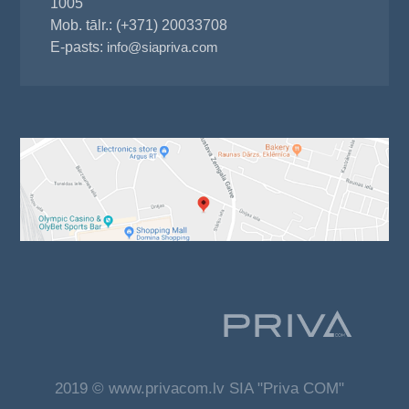
1005
Mob. tālr.: (+371) 20033708
E-pasts:
info@siapriva.com
2019 © www.privacom.lv SIA "Priva COM"