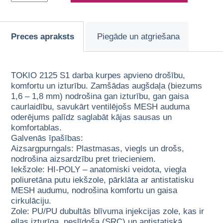
Preces apraksts
Piegāde un atgriešana
TOKIO 2125 S1 darba kurpes apvieno drošību,
komfortu un izturību. Zamšādas augšdaļa (biezums
1,6 – 1,8 mm) nodrošina gan izturību, gan gaisa
caurlaidību, savukārt ventilējošs MESH auduma
oderējums palīdz saglabāt kājas sausas un
komfortablas.
Galvenās īpašības:
Aizsargpurngals: Plastmasas, viegls un drošs,
nodrošina aizsardzību pret triecieniem.
Iekšzole: HI-POLY – anatomiski veidota, viegla
poliuretāna putu iekšzole, pārklāta ar antistatisku
MESH audumu, nodrošina komfortu un gaisa
cirkulāciju.
Zole: PU/PU dubultās blīvuma injekcijas zole, kas ir
eļļas izturīga, neslīdoša (SRC) un antistatiskā,