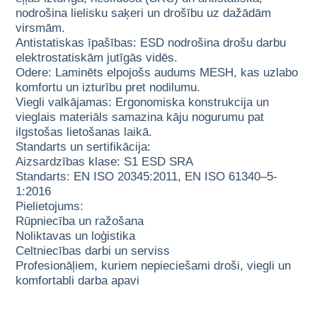
nodrošina lielisku saķeri un drošību uz dažādām
virsmām.
Antistatiskas īpašības: ESD nodrošina drošu darbu
elektrostatiskām jutīgās vidēs.
Odere: Laminēts elpojošs audums MESH, kas uzlabo
komfortu un izturību pret nodilumu.
Viegli valkājamas: Ergonomiska konstrukcija un
vieglais materiāls samazina kāju nogurumu pat
ilgstošas lietošanas laikā.
Standarts un sertifikācija:
Aizsardzības klase: S1 ESD SRA
Standarts: EN ISO 20345:2011, EN ISO 61340–5-
1:2016
Pielietojums:
Rūpniecība un ražošana
Noliktavas un loģistika
Celtniecības darbi un serviss
Profesionāļiem, kuriem nepieciešami droši, viegli un
komfortabli darba apavi