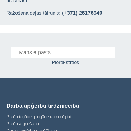
prasībām.
(+371) 26176940
Ražošana daļas tālrunis:
Pierakstīties
Darba apģērbu tirdzniecība
Preču iegāde, piegāde un norēķini
Preču atgriešana
Darba apģērbu pasūtīšana