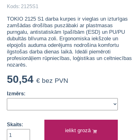
Kods: 2125S1
TOKIO 2125 S1 darba kurpes ir vieglas un izturīgas
zamšādas drošības puszābaki ar plastmasas
purngalu, antistatiskām īpašībām (ESD) un PU/PU
dubultās blīvuma zoli. Ergonomiska iekšzole un
elpojošs auduma oderējums nodrošina komfortu
ilgstošas darba dienas laikā. Ideāli piemēroti
profesionāļiem rūpniecības, loģistikas un celtniecības
nozarēs.
50,54
€ bez PVN
Izmērs:
Skaits:
ielikt grozā