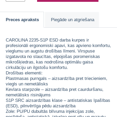
Preces apraksts
Piegāde un atgriešana
CAROLINA 2235-S1P ESD darba kurpes ir
profesionāli ergonomiski apavi, kas apvieno komfortu,
vieglumu un augstu drošības līmeni. Virspuse
izgatavota no slaucītas, elpojošas poromeriskas
mikrošķiedras, kas nodrošina optimālu gaisa
cirkulāciju un ilgstošu komfortu.
Drošības elementi:
Plastmasas purngals – aizsardzība pret triecieniem,
viegls un nemetālisks
Kevlara starpzole – aizsardzība pret caurduršanu,
nemetālisks risinājums
S1P SRC aizsardzības klase – antistatiskas īpašības
(ESD), pilnvērtīga pēdu aizsardzība
Zole: PU/PU dubultās blīvuma injekcijas zole,
neslīdoša, antistatiskā, izturīga pret eļļu un mazutu,