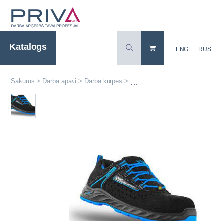
Katalogs
ENG
RUS
Sākums
>
Darba apavi
>
Darba kurpes
>
Darba kurpes CAROLINA 2235-S