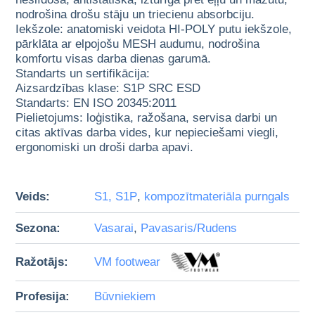
nodrošina drošu stāju un triecienu absorbciju.
Iekšzole: anatomiski veidota HI-POLY putu iekšzole,
pārklāta ar elpojošu MESH audumu, nodrošina
komfortu visas darba dienas garumā.
Standarts un sertifikācija:
Aizsardzības klase: S1P SRC ESD
Standarts: EN ISO 20345:2011
Pielietojums: loģistika, ražošana, servisa darbi un
citas aktīvas darba vides, kur nepieciešami viegli,
ergonomiski un droši darba apavi.
Veids:
S1, S1P
,
kompozītmateriāla purngals
Sezona:
Vasarai
,
Pavasaris/Rudens
Ražotājs:
VM footwear
Profesija:
Būvniekiem