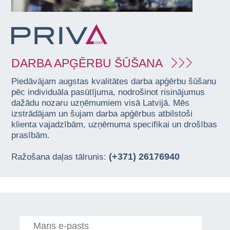
DARBA APĢĒRBU ŠŪŠANA
Piedāvājam augstas kvalitātes darba apģērbu šūšanu
pēc individuāla pasūtījuma, nodrošinot risinājumus
dažādu nozaru uzņēmumiem visā Latvijā. Mēs
izstrādājam un šujam darba apģērbus atbilstoši
klienta vajadzībām, uzņēmuma specifikai un drošības
prasībām.
(+371) 26176940
Ražošana daļas tālrunis: