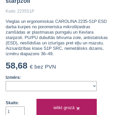
starpzoli
Kods: 2235S1P
Vieglas un ergonomiskas CAROLINA 2235-S1P ESD
darba kurpes no poromeriska mikrošķiedras
zamšādas ar plastmasas purngalu un Kevlara
starpzoli. PU/PU dubultās blīvuma zole, antistatiskas
(ESD), neslīdošas un izturīgas pret eļļu un mazutu.
Aizsardzības klase S1P SRC, nemetālisks dizains,
izmēru diapazons 36–49.
58,68
€ bez PVN
Izmērs:
Skaits:
ielikt grozā