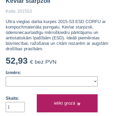
Kevlar starpzoli
Kods: 2015S3
Ultra vieglas darba kurpes 2015-S3 ESD CORFU ar
kompozītmateriāla purngalu, Kevlar starpzoli,
ūdensnecaurlaidīgu mikrošķiedru pārklājumu un
antistatiskām īpašībām (ESD). Ideāli piemērotas
būvniecībai, ražošanai un citām nozarēm ar augstām
drošības prasībām.
52,93
€ bez PVN
Izmērs:
Skaits:
ielikt grozā