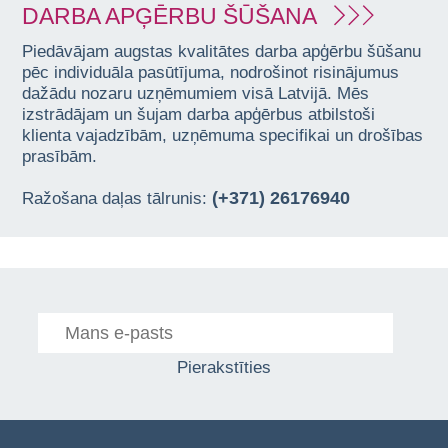
DARBA APĢĒRBU ŠŪŠANA
Piedāvājam augstas kvalitātes darba apģērbu šūšanu
pēc individuāla pasūtījuma, nodrošinot risinājumus
dažādu nozaru uzņēmumiem visā Latvijā. Mēs
izstrādājam un šujam darba apģērbus atbilstoši
klienta vajadzībām, uzņēmuma specifikai un drošības
prasībām.
(+371) 26176940
Ražošana daļas tālrunis:
Pierakstīties