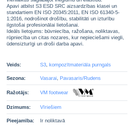
Apavi atbilst S3 ESD SRC aizsardzības klasei un
standartiem EN ISO 20345:2011, EN ISO 61340-5-
1:2016, nodrošinot drošību, stabilitāti un izturību
ilgstošai profesionālai lietošanai.
Ideāls lietojums: būvniecība, ražošana, noliktavas,
rūpniecība un citas nozares, kur nepieciešami viegli,
ūdensizturīgi un droši darba apavi.
Veids:
S3
,
kompozītmateriāla purngals
Sezona:
Vasarai
,
Pavasaris/Rudens
Ražotājs:
VM footwear
Dzimums:
Vīriešiem
Pieejamība:
Ir noliktavā