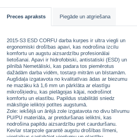
Preces apraksts
Piegāde un atgriešana
2015-S3 ESD CORFU darba kurpes ir ultra viegli un
ergonomiski drošības apavi, kas nodrošina izcilu
komfortu un augstu aizsardzību profesionālai
lietošanai. Apavi ir hidrofobiski, antistatiski (ESD) un
pilnībā Nemetāliski, kas padara tos piemērotus
dažādām darba vidēm, tostarp mitrām un bīstamām.
Augšdaļa izgatavota no kvalitatīvas ādas ar biezumu
ne mazāku kā 1,6 mm un pārklāta ar elastīgu
mikrošķiedru, kas pielāgojas kājai, nodrošinot
komfortu un elastību. Papildus stabilitāti sniedz
mākslīgie ieliktņi potītes augstumā.
Zole: iekšējā un ārējā zole izgatavota no divu blīvumu
PU/PU materiāla, ar pretduršanas ieliktni, kas
nodrošina papildu aizsardzību pret caurduršanu.
Kevlar starpzole garantē augstu drošības līmeni,
vienlaikus saglabājot vieglumu un elastību.