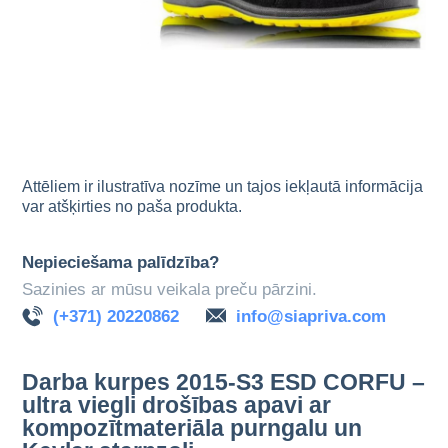
Attēliem ir ilustratīva nozīme un tajos iekļautā informācija
var atšķirties no paša produkta.
Nepieciešama palīdzība?
Sazinies ar mūsu veikala preču pārzini.
(+371) 20220862
info@siapriva.com
Darba kurpes 2015-S3 ESD CORFU –
ultra viegli drošības apavi ar
kompozītmateriāla purngalu un