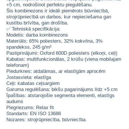
+5 cm, nodrošinot perfektu piegulēšanu.
Šis kombinezons ir ideāli piemērots būvniecībā,
strojrūpniecībā un darbos, kur nepieciešama gan
kustību brīvība, gan drošība.
✅ Tehniskā specifikācija:
Modelis: darba kombinezons
Materiāls: 65% poliesters, 32% kokvilna, 3%
spandekss, 245 g/m²
Pastiprinājumi: Oxford 600D poliesters (elkoņi, ceļi)
Kabatas: multifunkcionālas, 2 krūšu (viena mobilajam
telefonam)
Piedurknes: atdalāmas, ar elastīgām aprocēm
Jostasvieta: elastīga
Ceļi: kabatas ceļsargiem
Garuma regulēšana: bikšu pagarinājums līdz +5 cm
Īpašības: atstarojošie segmenta elementi, elastīgs
audums
Piegriezums: Relax fit
Standarts: EN ISO 13688
Nozares: strojrūpniecība, būvniecība