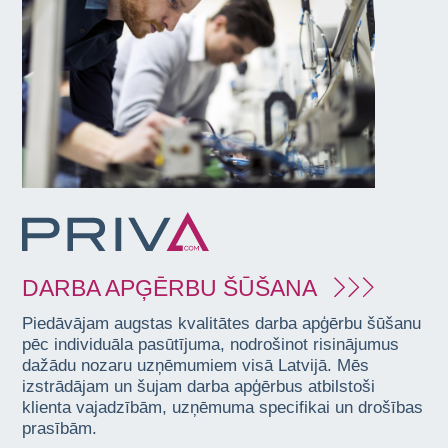
DARBA APĢĒRBU ŠŪŠANA
Piedāvājam augstas kvalitātes darba apģērbu šūšanu
pēc individuāla pasūtījuma, nodrošinot risinājumus
dažādu nozaru uzņēmumiem visā Latvijā. Mēs
izstrādājam un šujam darba apģērbus atbilstoši
klienta vajadzībām, uzņēmuma specifikai un drošības
prasībām.