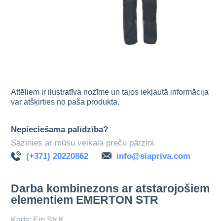
Attēliem ir ilustratīva nozīme un tajos iekļautā informācija
var atšķirties no paša produkta.
Nepieciešama palīdzība?
Sazinies ar mūsu veikala preču pārzini.
(+371) 20220862
info@siapriva.com
Darba kombinezons ar atstarojošiem
elementiem EMERTON STR
Kods: Em Str K