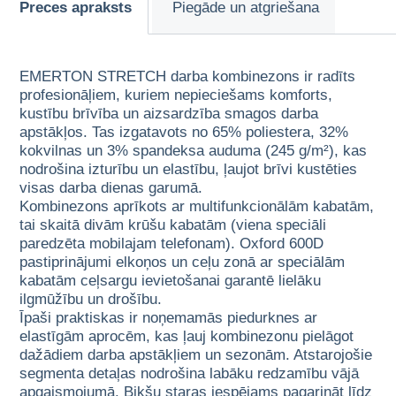
Preces apraksts
Piegāde un atgriešana
EMERTON STRETCH darba kombinezons ir radīts
profesionāļiem, kuriem nepieciešams komforts,
kustību brīvība un aizsardzība smagos darba
apstākļos. Tas izgatavots no 65% poliestera, 32%
kokvilnas un 3% spandeksa auduma (245 g/m²), kas
nodrošina izturību un elastību, ļaujot brīvi kustēties
visas darba dienas garumā.
Kombinezons aprīkots ar multifunkcionālām kabatām,
tai skaitā divām krūšu kabatām (viena speciāli
paredzēta mobilajam telefonam). Oxford 600D
pastiprinājumi elkoņos un ceļu zonā ar speciālām
kabatām ceļsargu ievietošanai garantē lielāku
ilgmūžību un drošību.
Īpaši praktiskas ir noņemamās piedurknes ar
elastīgām aprocēm, kas ļauj kombinezonu pielāgot
dažādiem darba apstākļiem un sezonām. Atstarojošie
segmenta detaļas nodrošina labāku redzamību vājā
apgaismojumā. Bikšu staras iespējams pagarināt līdz