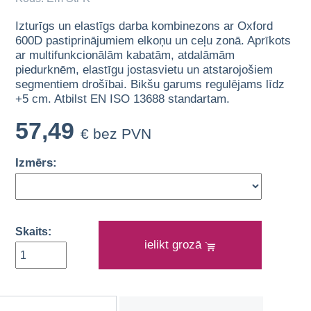
Izturīgs un elastīgs darba kombinezons ar Oxford
600D pastiprinājumiem elkoņu un ceļu zonā. Aprīkots
ar multifunkcionālām kabatām, atdalāmām
piedurknēm, elastīgu jostasvietu un atstarojošiem
segmentiem drošībai. Bikšu garums regulējams līdz
+5 cm. Atbilst EN ISO 13688 standartam.
57,49
€ bez PVN
Izmērs:
Skaits:
ielikt grozā