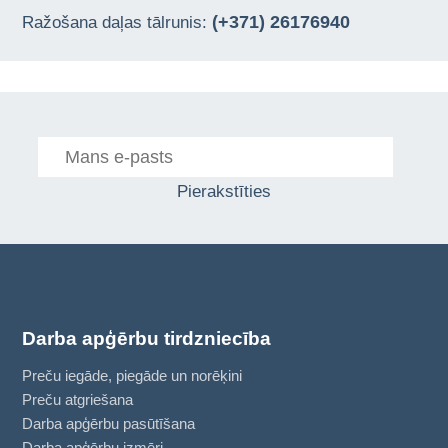
(+371) 26176940
Ražošana daļas tālrunis:
Pierakstīties
Darba apģērbu tirdzniecība
Preču iegāde, piegāde un norēķini
Preču atgriešana
Darba apģērbu pasūtīšana
Darba apģērbu izmēri