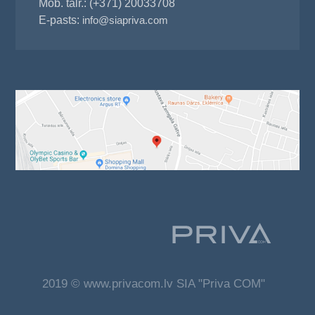
Mob. tālr.: (+371) 20033708
E-pasts:
info@siapriva.com
2019 © www.privacom.lv SIA "Priva COM"